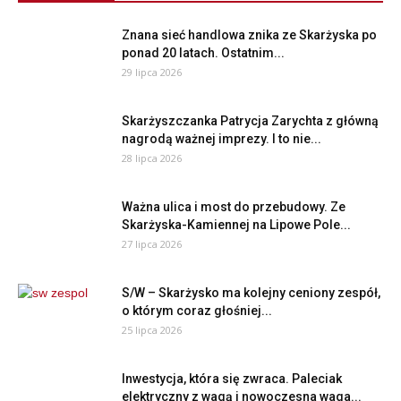
Znana sieć handlowa znika ze Skarżyska po
ponad 20 latach. Ostatnim...
29 lipca 2026
Skarżyszczanka Patrycja Zarychta z główną
nagrodą ważnej imprezy. I to nie...
28 lipca 2026
Ważna ulica i most do przebudowy. Ze
Skarżyska-Kamiennej na Lipowe Pole...
27 lipca 2026
S/W – Skarżysko ma kolejny ceniony zespół,
o którym coraz głośniej...
25 lipca 2026
Inwestycja, która się zwraca. Paleciak
elektryczny z wagą i nowoczesna waga...