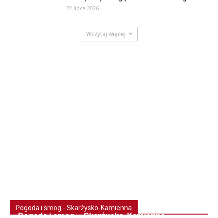
22 lipca 2026
Wczytaj więcej
Pogoda i smog - Skarżysko-Kamienna
Pogoda i smog – Skarżysko-Kamienna