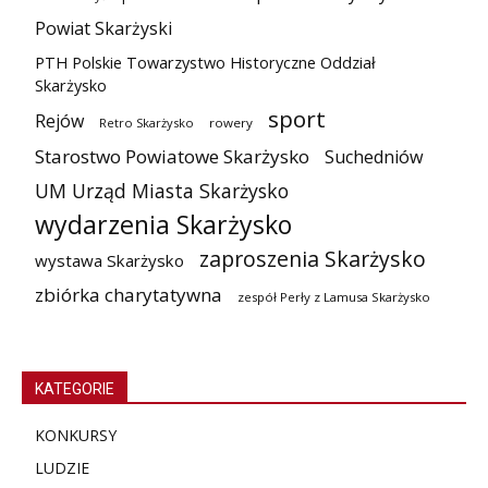
Powiat Skarżyski
PTH Polskie Towarzystwo Historyczne Oddział
Skarżysko
sport
Rejów
Retro Skarżysko
rowery
Starostwo Powiatowe Skarżysko
Suchedniów
UM Urząd Miasta Skarżysko
wydarzenia Skarżysko
zaproszenia Skarżysko
wystawa Skarżysko
zbiórka charytatywna
zespół Perły z Lamusa Skarżysko
KATEGORIE
KONKURSY
LUDZIE