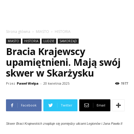
Strona główna
MIASTO
HISTORIA
MIASTO
HISTORIA
LUDZIE
SAMORZĄD
Bracia Krajewscy
upamiętnieni. Mają swój
skwer w Skarżysku
Przez
Paweł Wełpa
-
20 kwietnia 2025
1977
Facebook
Twitter
Email
Skwer Braci Krajewskich znajduje się pomiędzy ulicami Legionów i Jana Pawła II