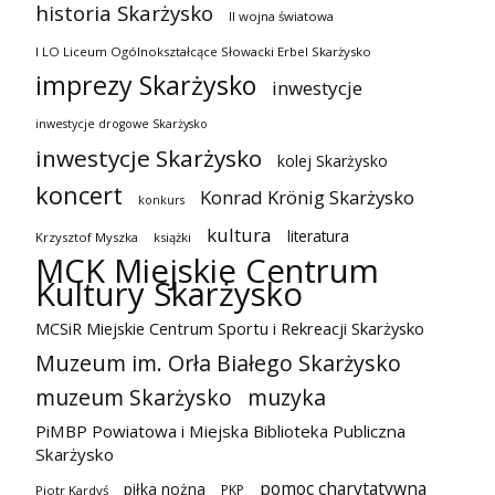
historia Skarżysko
II wojna światowa
I LO Liceum Ogólnokształcące Słowacki Erbel Skarżysko
imprezy Skarżysko
inwestycje
inwestycje drogowe Skarżysko
inwestycje Skarżysko
kolej Skarżysko
koncert
Konrad Krönig Skarżysko
konkurs
kultura
literatura
Krzysztof Myszka
książki
MCK Miejskie Centrum
Kultury Skarżysko
MCSiR Miejskie Centrum Sportu i Rekreacji Skarżysko
Muzeum im. Orła Białego Skarżysko
muzeum Skarżysko
muzyka
PiMBP Powiatowa i Miejska Biblioteka Publiczna
Skarżysko
pomoc charytatywna
piłka nożna
PKP
Piotr Kardyś