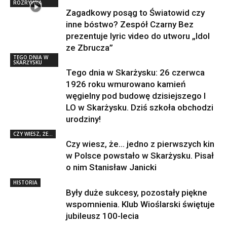
ROZRYWKA
Zagadkowy posąg to Światowid czy
inne bóstwo? Zespół Czarny Bez
prezentuje lyric video do utworu „Idol
ze Zbrucza”
TEGO DNIA W
SKARŻYSKU
Tego dnia w Skarżysku: 26 czerwca
1926 roku wmurowano kamień
węgielny pod budowę dzisiejszego I
LO w Skarżysku. Dziś szkoła obchodzi
urodziny!
CZY WIESZ, ŻE...
Czy wiesz, że… jedno z pierwszych kin
w Polsce powstało w Skarżysku. Pisał
o nim Stanisław Janicki
HISTORIA
Były duże sukcesy, pozostały piękne
wspomnienia. Klub Wioślarski świętuje
jubileusz 100-lecia