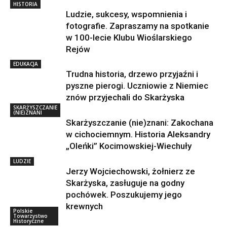
HISTORIA
Ludzie, sukcesy, wspomnienia i
fotografie. Zapraszamy na spotkanie
w 100-lecie Klubu Wioślarskiego
Rejów
EDUKACJA
Trudna historia, drzewo przyjaźni i
pyszne pierogi. Uczniowie z Niemiec
znów przyjechali do Skarżyska
SKARŻYSZCZANIE
(NIE)ZNANI
Skarżyszczanie (nie)znani: Zakochana
w cichociemnym. Historia Aleksandry
„Oleńki” Kocimowskiej-Wiechuły
LUDZIE
Jerzy Wojciechowski, żołnierz ze
Skarżyska, zasługuje na godny
pochówek. Poszukujemy jego
krewnych
Polskie
Towarzystwo
Historyczne