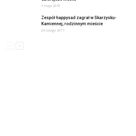
5 maja 2018
Zespół happysad zagrał w Skarżysku-
Kamiennej, rodzinnym mieście
26 lutego 2017