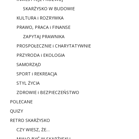
SKARŻYSKO W BUDOWIE
KULTURA i ROZRYWKA
PRAWO, PRACA i FINANSE
ZAPYTAJ PRAWNIKA
PROSPOŁECZNIE i CHARYTATYWNIE
PRZYRODA i EKOLOGIA
SAMORZĄD
SPORT i REKREACJA
STYL ŻYCIA
ZDROWIE i BEZPIECZEŃSTWO
POLECANE
QUIZY
RETRO SKARŻYSKO
CZY WIESZ, ŻE…
MIAŁO BYĆ W SKARŻYSKU…