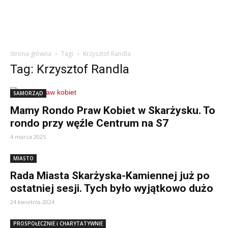
Strona główna
Tagi
Krzysztof Randla
Tag: Krzysztof Randla
SAMORZĄD
Mamy Rondo Praw Kobiet w Skarżysku. To
rondo przy węźle Centrum na S7
4 marca 2025
MIASTO
Rada Miasta Skarżyska-Kamiennej już po
ostatniej sesji. Tych było wyjątkowo dużo
24 kwietnia 2024
PROSPOŁECZNIE i CHARYTATYWNIE