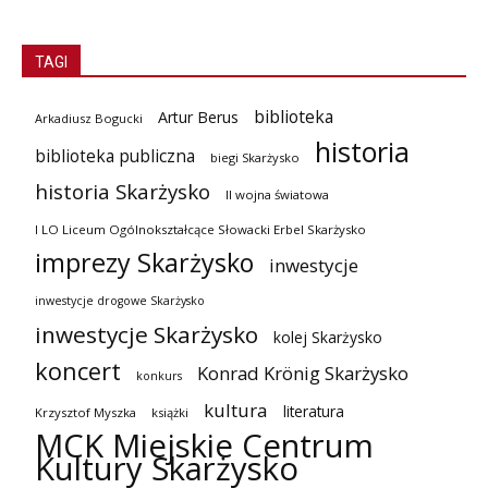
TAGI
biblioteka
Artur Berus
Arkadiusz Bogucki
historia
biblioteka publiczna
biegi Skarżysko
historia Skarżysko
II wojna światowa
I LO Liceum Ogólnokształcące Słowacki Erbel Skarżysko
imprezy Skarżysko
inwestycje
inwestycje drogowe Skarżysko
inwestycje Skarżysko
kolej Skarżysko
koncert
Konrad Krönig Skarżysko
konkurs
kultura
literatura
Krzysztof Myszka
książki
MCK Miejskie Centrum
Kultury Skarżysko