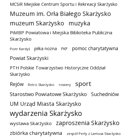
MCSiR Miejskie Centrum Sportu i Rekreacji Skarżysko
Muzeum im. Orła Białego Skarżysko
muzeum Skarżysko
muzyka
PiMBP Powiatowa i Miejska Biblioteka Publiczna
Skarżysko
pomoc charytatywna
piłka nożna
PKP
Piotr Kardyś
Powiat Skarżyski
PTH Polskie Towarzystwo Historyczne Oddział
Skarżysko
sport
Rejów
Retro Skarżysko
rowery
Starostwo Powiatowe Skarżysko
Suchedniów
UM Urząd Miasta Skarżysko
wydarzenia Skarżysko
zaproszenia Skarżysko
wystawa Skarżysko
zbiórka charytatywna
zespół Perły z Lamusa Skarżysko