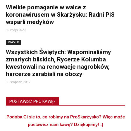
Wielkie pomaganie w walce z
koronawirusem w Skarżysku: Radni PiS
wsparli medyków
10 maja 2020
MIASTO
Wszystkich Świętych: Wspominaliśmy
zmarłych bliskich, Rycerze Kolumba
kwestowali na renowacje nagrobków,
harcerze zarabiali na obozy
1 listopada 2017
POSTAWISZ PRO KAWĘ?
Podoba Ci się to, co robimy na ProSkarżysko? Więc może
postawisz nam kawę? Dziękujemy! :)