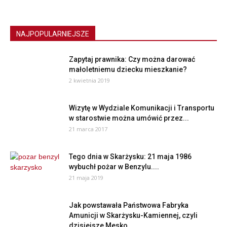
NAJPOPULARNIEJSZE
Zapytaj prawnika: Czy można darować
małoletniemu dziecku mieszkanie?
2 kwietnia 2019
Wizytę w Wydziale Komunikacji i Transportu
w starostwie można umówić przez...
21 marca 2017
Tego dnia w Skarżysku: 21 maja 1986
wybuchł pożar w Benzylu....
21 maja 2019
Jak powstawała Państwowa Fabryka
Amunicji w Skarżysku-Kamiennej, czyli
dzisiejsze Mesko