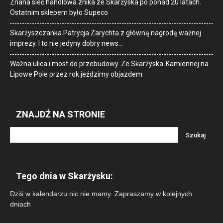
Znana sieć handlowa znika ze Skarżyska po ponad 20 latach.
Ostatnim sklepem było Supeco
Skarżyszczanka Patrycja Zarychta z główną nagrodą ważnej
imprezy. I to nie jedyny dobry news…
Ważna ulica i most do przebudowy. Ze Skarżyska-Kamiennej na
Lipowe Pole przez rok jeździmy objazdem
ZNAJDŹ NA STRONIE
Tego dnia w Skarżysku:
Dziś w kalendarzu nic nie mamy. Zapraszamy w kolejnych
dniach