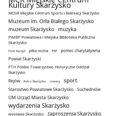
Kultury Skarżysko
MCSiR Miejskie Centrum Sportu i Rekreacji Skarżysko
Muzeum im. Orła Białego Skarżysko
muzeum Skarżysko
muzyka
PiMBP Powiatowa i Miejska Biblioteka Publiczna
Skarżysko
pomoc charytatywna
piłka nożna
PKP
Piotr Kardyś
Powiat Skarżyski
PTH Polskie Towarzystwo Historyczne Oddział
Skarżysko
sport
Rejów
Retro Skarżysko
rowery
Starostwo Powiatowe Skarżysko
Suchedniów
UM Urząd Miasta Skarżysko
wydarzenia Skarżysko
zaproszenia Skarżysko
wystawa Skarżysko