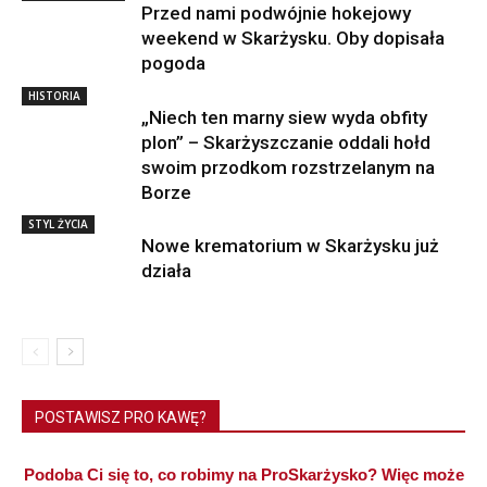
Przed nami podwójnie hokejowy
weekend w Skarżysku. Oby dopisała
pogoda
HISTORIA
„Niech ten marny siew wyda obfity
plon” – Skarżyszczanie oddali hołd
swoim przodkom rozstrzelanym na
Borze
STYL ŻYCIA
Nowe krematorium w Skarżysku już
działa
POSTAWISZ PRO KAWĘ?
Podoba Ci się to, co robimy na ProSkarżysko? Więc może