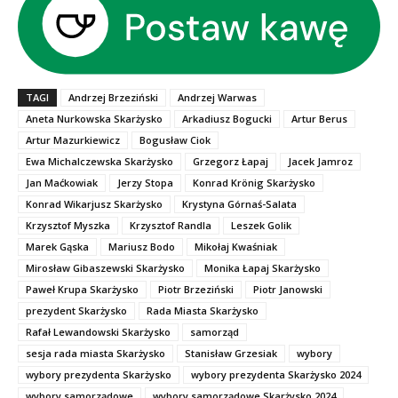
TAGI
Andrzej Brzeziński
Andrzej Warwas
Aneta Nurkowska Skarżysko
Arkadiusz Bogucki
Artur Berus
Artur Mazurkiewicz
Bogusław Ciok
Ewa Michalczewska Skarżysko
Grzegorz Łapaj
Jacek Jamroz
Jan Maćkowiak
Jerzy Stopa
Konrad Krönig Skarżysko
Konrad Wikarjusz Skarżysko
Krystyna Górnaś-Salata
Krzysztof Myszka
Krzysztof Randla
Leszek Golik
Marek Gąska
Mariusz Bodo
Mikołaj Kwaśniak
Mirosław Gibaszewski Skarżysko
Monika Łapaj Skarżysko
Paweł Krupa Skarżysko
Piotr Brzeziński
Piotr Janowski
prezydent Skarżysko
Rada Miasta Skarżysko
Rafał Lewandowski Skarżysko
samorząd
sesja rada miasta Skarżysko
Stanisław Grzesiak
wybory
wybory prezydenta Skarżysko
wybory prezydenta Skarżysko 2024
wybory samorządowe
wybory samorządowe Skarżysko 2024