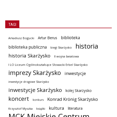
TAGI
biblioteka
Artur Berus
Arkadiusz Bogucki
historia
biblioteka publiczna
biegi Skarżysko
historia Skarżysko
II wojna światowa
I LO Liceum Ogólnokształcące Słowacki Erbel Skarżysko
imprezy Skarżysko
inwestycje
inwestycje drogowe Skarżysko
inwestycje Skarżysko
kolej Skarżysko
koncert
Konrad Krönig Skarżysko
konkurs
kultura
literatura
Krzysztof Myszka
książki
MCK Miejskie Centrum