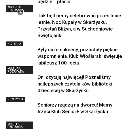
będzie… płacić
KULTURA i
ROZRYWKA
Tak będziemy celebrować przesilenie
letnie. Noc Kupały w Skarżysku,
Przystań Bliżyn, a w Suchedniowie
Świętojanki
HISTORIA
Były duże sukcesy, pozostały piękne
wspomnienia. Klub Wioślarski świętuje
jubileusz 100-lecia
KULTURA i
ROZRYWKA
Oni czytają najwięcej! Poznaliśmy
najlepszych czytelników biblioteki
dziecięcej w Skarżysku
STYL ŻYCIA
Seniorzy rządzą na dworcu! Mamy
trzeci Klub Senior+ w Skarżysku
SPORT i
REKREACJA