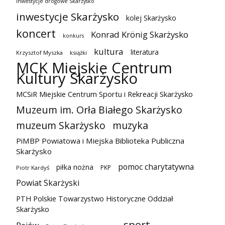
inwestycje drogowe Skarżysko
inwestycje Skarżysko
kolej Skarżysko
koncert
Konrad Krönig Skarżysko
konkurs
kultura
literatura
Krzysztof Myszka
książki
MCK Miejskie Centrum
Kultury Skarżysko
MCSiR Miejskie Centrum Sportu i Rekreacji Skarżysko
Muzeum im. Orła Białego Skarżysko
muzeum Skarżysko
muzyka
PiMBP Powiatowa i Miejska Biblioteka Publiczna
Skarżysko
pomoc charytatywna
piłka nożna
PKP
Piotr Kardyś
Powiat Skarżyski
PTH Polskie Towarzystwo Historyczne Oddział
Skarżysko
sport