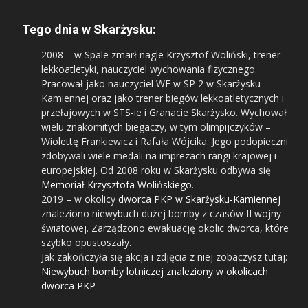
Tego dnia w Skarżysku:
2008
– w Spale zmarł nagle Krzysztof Woliński, trener
lekkoatletyki, nauczyciel wychowania fizycznego.
Pracował jako nauczyciel WF w SP 2 w Skarżysku-
Kamiennej oraz jako trener biegów lekkoatletycznych i
przełajowych w STS-ie i Granacie Skarżysko. Wychował
wielu znakomitych biegaczy, w tym olimpijczyków –
Wiolettę Frankiewicz i Rafała Wójcika. Jego podopieczni
zdobywali wiele medali na imprezach rangi krajowej i
europejskiej. Od 2008 roku w Skarżysku odbywa się
Memoriał Krzysztofa Wolińskiego
.
2019
– w okolicy
dworca PKP w Skarżysku-Kamiennej
znaleziono niewybuch dużej bomby z czasów II wojny
światowej. Zarządzono ewakuację okolic dworca, które
szybko opustoszały.
Jak zakończyła się akcja i zdjęcia z niej zobaczysz tutaj:
Niewybuch bomby lotniczej znaleziony w okolicach
dworca PKP