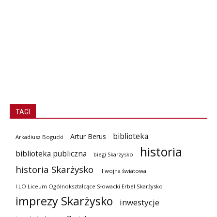
TAGI
biblioteka
Artur Berus
Arkadiusz Bogucki
historia
biblioteka publiczna
biegi Skarżysko
historia Skarżysko
II wojna światowa
I LO Liceum Ogólnokształcące Słowacki Erbel Skarżysko
imprezy Skarżysko
inwestycje