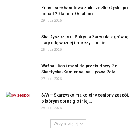
Znana sieć handlowa znika ze Skarżyska po
ponad 20 latach. Ostatnim...
29 lipca 2026
Skarżyszczanka Patrycja Zarychta z główną
nagrodą ważnej imprezy. I to nie...
28 lipca 2026
Ważna ulica i most do przebudowy. Ze
Skarżyska-Kamiennej na Lipowe Pole...
27 lipca 2026
S/W – Skarżysko ma kolejny ceniony zespół,
o którym coraz głośniej...
25 lipca 2026
Wczytaj więcej