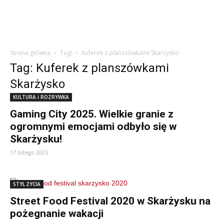
Strona główna
Tagi
Kuferek z planszówkami Skarżysko
Tag: Kuferek z planszówkami
Skarżysko
KULTURA i ROZRYWKA
Gaming City 2025. Wielkie granie z
ogromnymi emocjami odbyło się w
Skarżysku!
17 lutego 2025
STYL ŻYCIA
Street Food Festival 2020 w Skarżysku na
pożegnanie wakacji