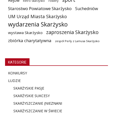
Rejów
Retro Skarżysko
rowery
Starostwo Powiatowe Skarżysko
Suchedniów
UM Urząd Miasta Skarżysko
wydarzenia Skarżysko
zaproszenia Skarżysko
wystawa Skarżysko
zbiórka charytatywna
zespół Perły z Lamusa Skarżysko
KATEGORIE
KONKURSY
LUDZIE
SKARŻYSKIE PASJE
SKARŻYSKIE SUKCESY
SKARŻYSZCZANIE (NIE
ZNANI
SKARŻYSZCZANIE W ŚWIECIE