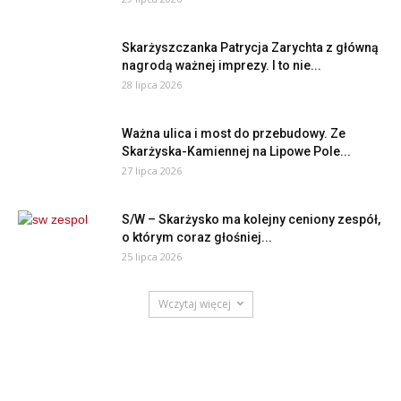
Skarżyszczanka Patrycja Zarychta z główną
nagrodą ważnej imprezy. I to nie...
28 lipca 2026
Ważna ulica i most do przebudowy. Ze
Skarżyska-Kamiennej na Lipowe Pole...
27 lipca 2026
S/W – Skarżysko ma kolejny ceniony zespół,
o którym coraz głośniej...
25 lipca 2026
Wczytaj więcej