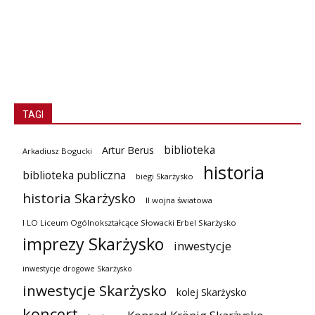
TAGI
biblioteka
Artur Berus
Arkadiusz Bogucki
historia
biblioteka publiczna
biegi Skarżysko
historia Skarżysko
II wojna światowa
I LO Liceum Ogólnokształcące Słowacki Erbel Skarżysko
imprezy Skarżysko
inwestycje
inwestycje drogowe Skarżysko
inwestycje Skarżysko
kolej Skarżysko
koncert