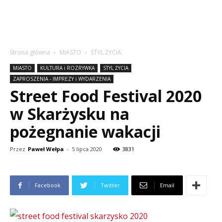
Strona główna
MIASTO
STYL ŻYCIA
MIASTO
KULTURA i ROZRYWKA
STYL ŻYCIA
ZAPROSZENIA - IMPREZY i WYDARZENIA
Street Food Festival 2020
w Skarżysku na
pożegnanie wakacji
Przez
Paweł Wełpa
-
5 lipca 2020
3831
Facebook
Twitter
Email