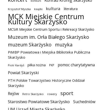
Konrad Krönig Skarżysko
konkurs
kultura
literatura
Krzysztof Myszka
książki
MCK Miejskie Centrum
Kultury Skarżysko
MCSiR Miejskie Centrum Sportu i Rekreacji Skarżysko
Muzeum im. Orła Białego Skarżysko
muzeum Skarżysko
muzyka
PiMBP Powiatowa i Miejska Biblioteka Publiczna
Skarżysko
pomoc charytatywna
piłka nożna
PKP
Piotr Kardyś
Powiat Skarżyski
PTH Polskie Towarzystwo Historyczne Oddział
Skarżysko
sport
Rejów
Retro Skarżysko
rowery
Starostwo Powiatowe Skarżysko
Suchedniów
UM Urząd Miasta Skarżysko