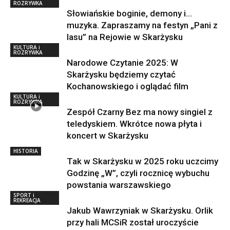
ROZRYWKA
Słowiańskie boginie, demony i…
muzyka. Zapraszamy na festyn „Pani z
lasu” na Rejowie w Skarżysku
KULTURA i
ROZRYWKA
Narodowe Czytanie 2025: W
Skarżysku będziemy czytać
Kochanowskiego i oglądać film
KULTURA i
ROZRYWKA
Zespół Czarny Bez ma nowy singiel z
teledyskiem. Wkrótce nowa płyta i
koncert w Skarżysku
HISTORIA
Tak w Skarżysku w 2025 roku uczcimy
Godzinę „W”, czyli rocznicę wybuchu
powstania warszawskiego
SPORT i
REKREACJA
Jakub Wawrzyniak w Skarżysku. Orlik
przy hali MCSiR został uroczyście