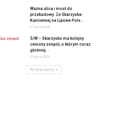
Ważna ulica i most do
przebudowy. Ze Skarżyska-
Kamiennej na Lipowe Pole...
27 lipca 2026
S/W – Skarżysko ma kolejny
ceniony zespół, o którym coraz
głośniej...
25 lipca 2026
Wczytaj więcej