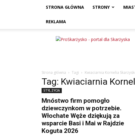
STRONA GŁÓWNA
STRONY
MIAS
REKLAMA
ProSkarżysko
Strona główna
Tagi
Kwiaciarnia Kornelia Skarżys
Tag: Kwiaciarnia Korne
STYL ŻYCIA
Mnóstwo firm pomogło
dziewczynkom w potrzebie.
Włochate Węże dziękują za
wsparcie Basi i Mai w Rajdzie
Koguta 2026