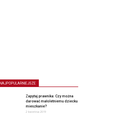
NAJPOPULARNIEJSZE
Zapytaj prawnika: Czy można
darować małoletniemu dziecku
mieszkanie?
2 kwietnia 2019