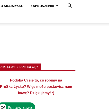
RO SKARŻYSKO
ZAPROSZENIA
POSTAWISZ PRO KAWĘ?
Podoba Ci się to, co robimy na
ProSkarżysko? Więc może postawisz nam
kawę? Dziękujemy! :)