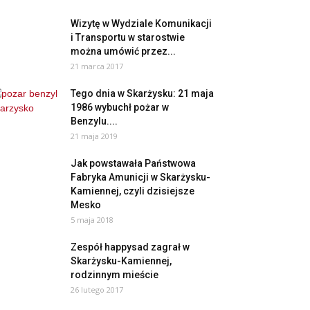
Wizytę w Wydziale Komunikacji
i Transportu w starostwie
można umówić przez...
21 marca 2017
Tego dnia w Skarżysku: 21 maja
1986 wybuchł pożar w
Benzylu....
21 maja 2019
Jak powstawała Państwowa
Fabryka Amunicji w Skarżysku-
Kamiennej, czyli dzisiejsze
Mesko
5 maja 2018
Zespół happysad zagrał w
Skarżysku-Kamiennej,
rodzinnym mieście
26 lutego 2017