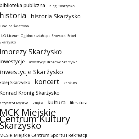
biblioteka publiczna
biegi Skarżysko
historia
historia Skarżysko
II wojna światowa
I LO Liceum Ogólnokształcące Słowacki Erbel
Skarżysko
imprezy Skarżysko
inwestycje
inwestycje drogowe Skarżysko
inwestycje Skarżysko
koncert
kolej Skarżysko
konkurs
Konrad Krönig Skarżysko
kultura
literatura
Krzysztof Myszka
książki
MCK Miejskie
Centrum Kultury
Skarżysko
MCSiR Miejskie Centrum Sportu i Rekreacji