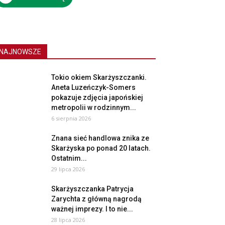
NAJNOWSZE
Tokio okiem Skarżyszczanki.
Aneta Luzeńczyk-Somers
pokazuje zdjęcia japońskiej
metropolii w rodzinnym...
6 sierpnia 2026
Znana sieć handlowa znika ze
Skarżyska po ponad 20 latach.
Ostatnim...
29 lipca 2026
Skarżyszczanka Patrycja
Zarychta z główną nagrodą
ważnej imprezy. I to nie...
28 lipca 2026