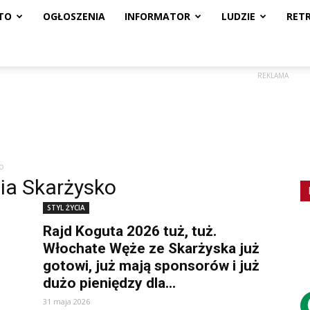
TO
OGŁOSZENIA
INFORMATOR
LUDZIE
RET
REKLAMA
ko
lia Skarżysko
STYL ŻYCIA
Rajd Koguta 2026 tuż, tuż.
Włochate Węże ze Skarżyska już
gotowi, już mają sponsorów i już
dużo pieniędzy dla...
31 maja 2026