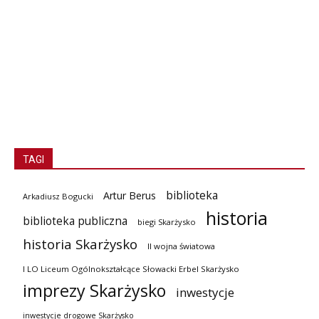
TAGI
biblioteka
Artur Berus
Arkadiusz Bogucki
historia
biblioteka publiczna
biegi Skarżysko
historia Skarżysko
II wojna światowa
I LO Liceum Ogólnokształcące Słowacki Erbel Skarżysko
imprezy Skarżysko
inwestycje
inwestycje drogowe Skarżysko