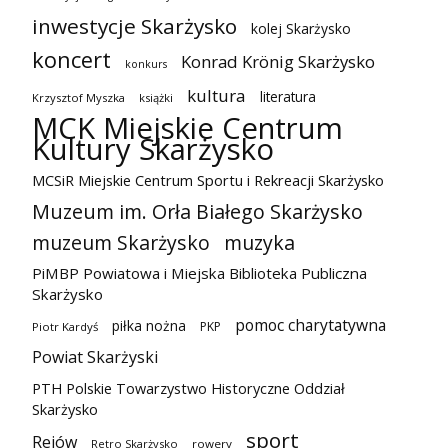
inwestycje Skarżysko
kolej Skarżysko
koncert
Konrad Krönig Skarżysko
konkurs
kultura
literatura
Krzysztof Myszka
książki
MCK Miejskie Centrum
Kultury Skarżysko
MCSiR Miejskie Centrum Sportu i Rekreacji Skarżysko
Muzeum im. Orła Białego Skarżysko
muzeum Skarżysko
muzyka
PiMBP Powiatowa i Miejska Biblioteka Publiczna
Skarżysko
pomoc charytatywna
piłka nożna
PKP
Piotr Kardyś
Powiat Skarżyski
PTH Polskie Towarzystwo Historyczne Oddział
Skarżysko
sport
Rejów
Retro Skarżysko
rowery