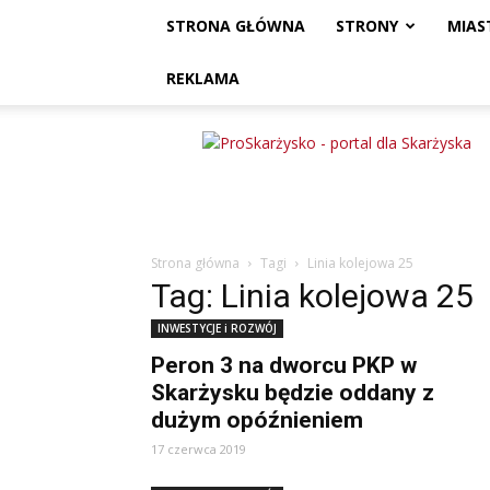
STRONA GŁÓWNA
STRONY
MIAS
REKLAMA
ProSkarżysko
Strona główna
Tagi
Linia kolejowa 25
Tag: Linia kolejowa 25
INWESTYCJE i ROZWÓJ
Peron 3 na dworcu PKP w
Skarżysku będzie oddany z
dużym opóźnieniem
17 czerwca 2019