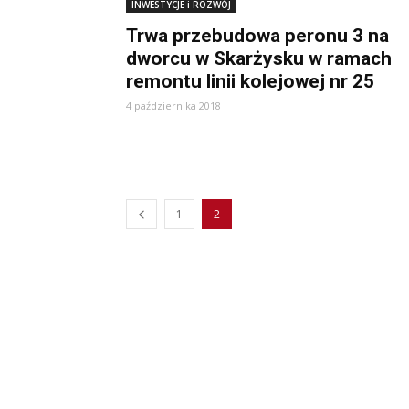
INWESTYCJE i ROZWÓJ
Trwa przebudowa peronu 3 na
dworcu w Skarżysku w ramach
remontu linii kolejowej nr 25
4 października 2018
1
2