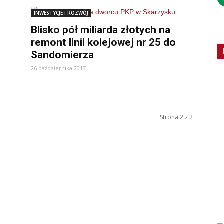
INWESTYCJE i ROZWÓJ
Blisko pół miliarda złotych na
remont linii kolejowej nr 25 do
Sandomierza
26 października 2017
Strona 2 z 2