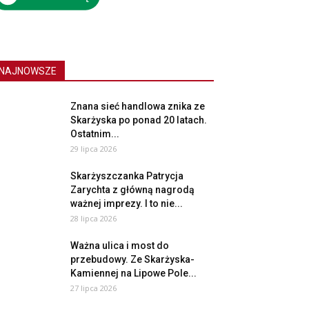
NAJNOWSZE
Znana sieć handlowa znika ze
Skarżyska po ponad 20 latach.
Ostatnim...
29 lipca 2026
Skarżyszczanka Patrycja
Zarychta z główną nagrodą
ważnej imprezy. I to nie...
28 lipca 2026
Ważna ulica i most do
przebudowy. Ze Skarżyska-
Kamiennej na Lipowe Pole...
27 lipca 2026