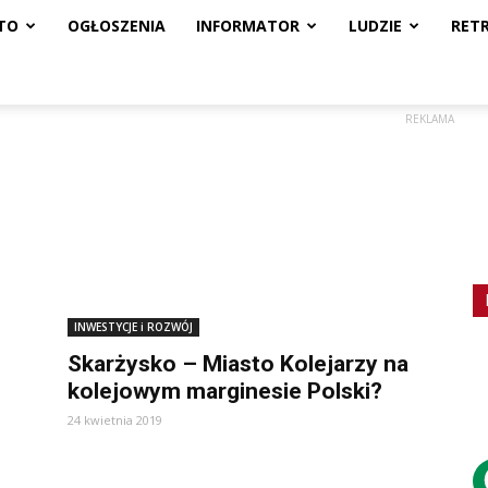
TO
OGŁOSZENIA
INFORMATOR
LUDZIE
RET
REKLAMA
INWESTYCJE i ROZWÓJ
Skarżysko – Miasto Kolejarzy na
kolejowym marginesie Polski?
24 kwietnia 2019