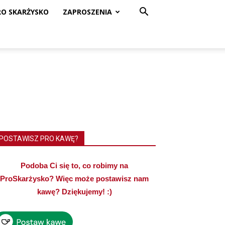
RO SKARŻYSKO
ZAPROSZENIA
POSTAWISZ PRO KAWĘ?
Podoba Ci się to, co robimy na
ProSkarżysko? Więc może postawisz nam
kawę? Dziękujemy! :)