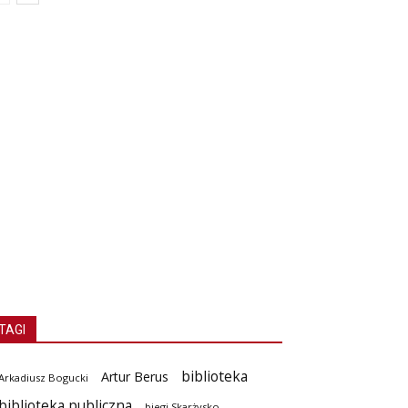
TAGI
biblioteka
Artur Berus
Arkadiusz Bogucki
biblioteka publiczna
biegi Skarżysko