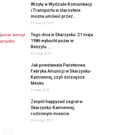
Wizytę w Wydziale Komunikacji
i Transportu w starostwie
można umówić przez...
21 marca 2017
Tego dnia w Skarżysku: 21 maja
1986 wybuchł pożar w
Benzylu....
21 maja 2019
Jak powstawała Państwowa
Fabryka Amunicji w Skarżysku-
Kamiennej, czyli dzisiejsze
Mesko
5 maja 2018
Zespół happysad zagrał w
Skarżysku-Kamiennej,
rodzinnym mieście
26 lutego 2017