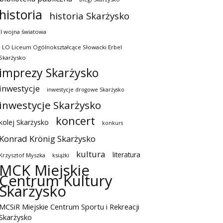
historia
historia Skarżysko
II wojna światowa
I LO Liceum Ogólnokształcące Słowacki Erbel
Skarżysko
imprezy Skarżysko
inwestycje
inwestycje drogowe Skarżysko
inwestycje Skarżysko
koncert
kolej Skarżysko
konkurs
Konrad Krönig Skarżysko
kultura
literatura
Krzysztof Myszka
książki
MCK Miejskie
Centrum Kultury
Skarżysko
MCSiR Miejskie Centrum Sportu i Rekreacji
Skarżysko