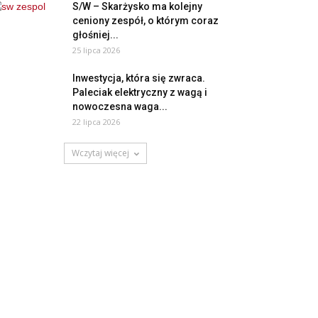
S/W – Skarżysko ma kolejny
ceniony zespół, o którym coraz
głośniej...
25 lipca 2026
Inwestycja, która się zwraca.
Paleciak elektryczny z wagą i
nowoczesna waga...
22 lipca 2026
Wczytaj więcej