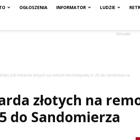
TO
OGŁOSZENIA
INFORMATOR
LUDZIE
RET
REKLAMA
Blisko pół miliarda złotych na remont linii kolejowej nr 25 do Sandomierza
iarda złotych na remon
25 do Sandomierza