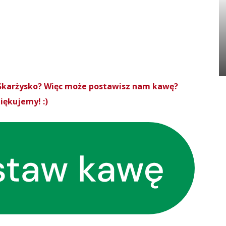
roSkarżysko? Więc może postawisz nam kawę?
iękujemy! :)