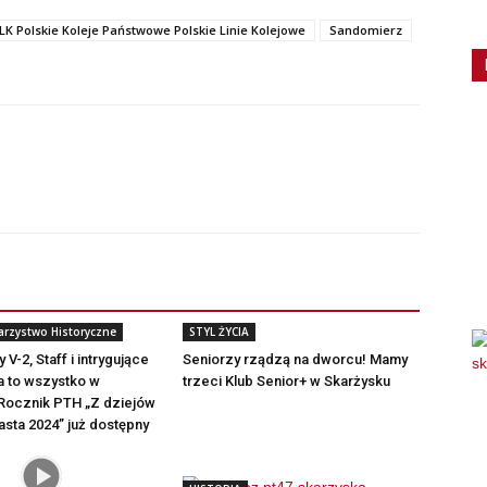
LK Polskie Koleje Państwowe Polskie Linie Kolejowe
Sandomierz
arzystwo Historyczne
STYL ŻYCIA
y V-2, Staff i intrygujące
Seniorzy rządzą na dworcu! Mamy
 a to wszystko w
trzeci Klub Senior+ w Skarżysku
 Rocznik PTH „Z dziejów
iasta 2024” już dostępny