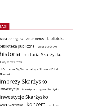
TAGI
biblioteka
Artur Berus
Arkadiusz Bogucki
biblioteka publiczna
biegi Skarżysko
historia
historia Skarżysko
II wojna światowa
I LO Liceum Ogólnokształcące Słowacki Erbel
Skarżysko
imprezy Skarżysko
inwestycje
inwestycje drogowe Skarżysko
inwestycje Skarżysko
koncert
kolej Skarżysko
konkurs