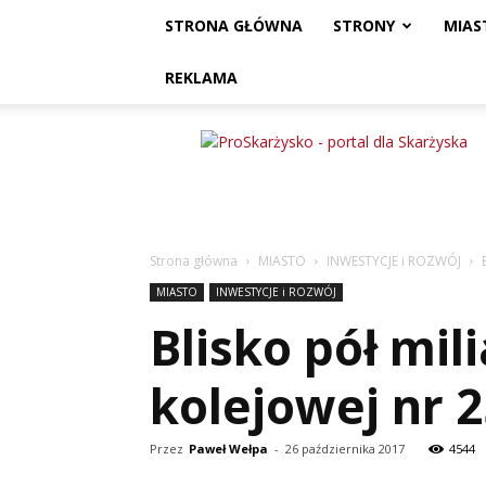
STRONA GŁÓWNA
STRONY
MIAS
REKLAMA
ProSkarżysko
Strona główna
MIASTO
INWESTYCJE i ROZWÓJ
MIASTO
INWESTYCJE i ROZWÓJ
Blisko pół mil
kolejowej nr 
Przez
Paweł Wełpa
-
26 października 2017
4544