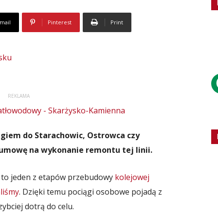
mail
Pinterest
Print
REKLAMA
ągiem do Starachowic, Ostrowca czy
 umowę na wykonanie remontu tej linii.
25 to jeden z etapów przebudowy
kolejowej
liśmy
. Dzięki temu pociągi osobowe pojadą z
ybciej dotrą do celu.