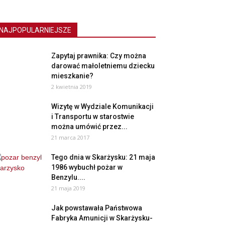
NAJPOPULARNIEJSZE
Zapytaj prawnika: Czy można
darować małoletniemu dziecku
mieszkanie?
2 kwietnia 2019
Wizytę w Wydziale Komunikacji
i Transportu w starostwie
można umówić przez...
21 marca 2017
Tego dnia w Skarżysku: 21 maja
1986 wybuchł pożar w
Benzylu....
21 maja 2019
Jak powstawała Państwowa
Fabryka Amunicji w Skarżysku-