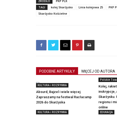
ŹRÓDŁO
PKP PLK
TAGI
kolej Skarżysko
Linia kolejowa 25
PKP P
Skarżysko Kościelne
PODOBNE ARTYKUŁY
WIĘCEJ OD AUTORA
Polskie Tow
KULTURA i ROZRYWKA
Kolej, rakiet
inskrypcje,
Absurd, Bajzel i wiele więcej.
Skarżysku.
Zapraszamy na festiwal Racłacamp
regionu i m
2026 do Skarżyska
online
KULTURA i ROZRYWKA
EDUKACJA