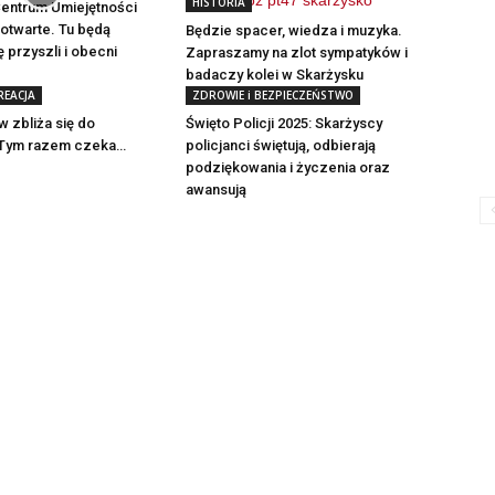
HISTORIA
entrum Umiejętności
otwarte. Tu będą
Będzie spacer, wiedza i muzyka.
ę przyszli i obecni
Zapraszamy na zlot sympatyków i
badaczy kolei w Skarżysku
REACJA
ZDROWIE i BEZPIECZEŃSTWO
 zbliża się do
Święto Policji 2025: Skarżyscy
 Tym razem czeka…
policjanci świętują, odbierają
podziękowania i życzenia oraz
awansują