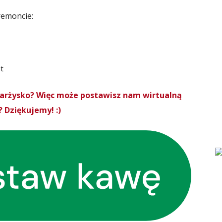
remoncie:
t
Skarżysko? Więc może postawisz nam wirtualną
 Dziękujemy! :)