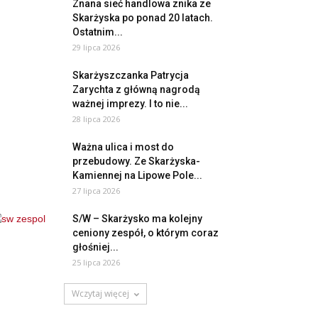
Znana sieć handlowa znika ze
Skarżyska po ponad 20 latach.
Ostatnim...
29 lipca 2026
Skarżyszczanka Patrycja
Zarychta z główną nagrodą
ważnej imprezy. I to nie...
28 lipca 2026
Ważna ulica i most do
przebudowy. Ze Skarżyska-
Kamiennej na Lipowe Pole...
27 lipca 2026
S/W – Skarżysko ma kolejny
ceniony zespół, o którym coraz
głośniej...
25 lipca 2026
Wczytaj więcej