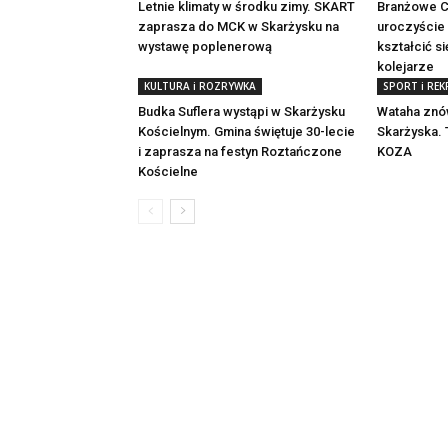
Letnie klimaty w środku zimy. SKART
Branżowe C
zaprasza do MCK w Skarżysku na
uroczyście 
wystawę poplenerową
kształcić si
kolejarze
KULTURA i ROZRYWKA
SPORT i REK
Budka Suflera wystąpi w Skarżysku
Wataha znów
Kościelnym. Gmina świętuje 30-lecie
Skarżyska.
i zaprasza na festyn Roztańczone
KOZA
Kościelne