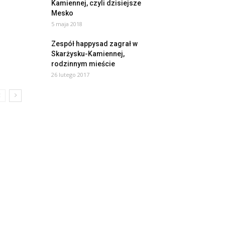
Kamiennej, czyli dzisiejsze
Mesko
5 maja 2018
Zespół happysad zagrał w
Skarżysku-Kamiennej,
rodzinnym mieście
26 lutego 2017