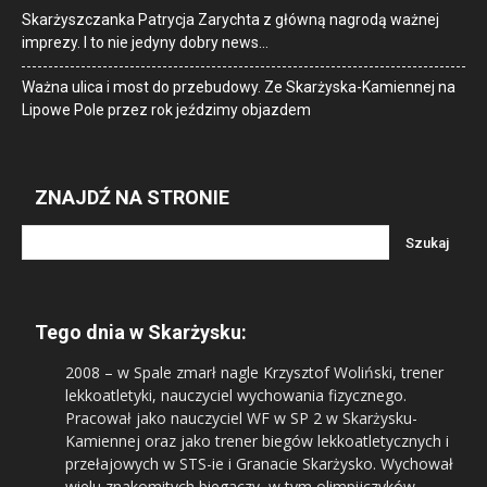
Skarżyszczanka Patrycja Zarychta z główną nagrodą ważnej
imprezy. I to nie jedyny dobry news…
Ważna ulica i most do przebudowy. Ze Skarżyska-Kamiennej na
Lipowe Pole przez rok jeździmy objazdem
ZNAJDŹ NA STRONIE
Tego dnia w Skarżysku:
2008
– w Spale zmarł nagle Krzysztof Woliński, trener
lekkoatletyki, nauczyciel wychowania fizycznego.
Pracował jako nauczyciel WF w SP 2 w Skarżysku-
Kamiennej oraz jako trener biegów lekkoatletycznych i
przełajowych w STS-ie i Granacie Skarżysko. Wychował
wielu znakomitych biegaczy, w tym olimpijczyków –