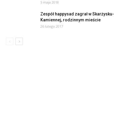
5 maja 2018
Zespół happysad zagrał w Skarżysku-
Kamiennej, rodzinnym mieście
26 lutego 2017