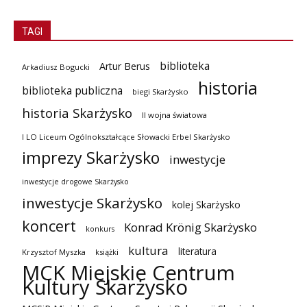
TAGI
biblioteka
Artur Berus
Arkadiusz Bogucki
historia
biblioteka publiczna
biegi Skarżysko
historia Skarżysko
II wojna światowa
I LO Liceum Ogólnokształcące Słowacki Erbel Skarżysko
imprezy Skarżysko
inwestycje
inwestycje drogowe Skarżysko
inwestycje Skarżysko
kolej Skarżysko
koncert
Konrad Krönig Skarżysko
konkurs
kultura
literatura
Krzysztof Myszka
książki
MCK Miejskie Centrum
Kultury Skarżysko