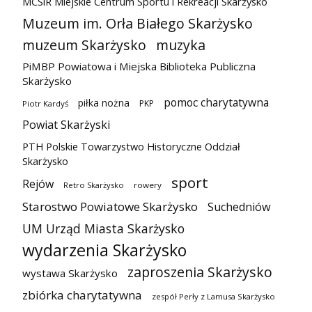
MCSiR Miejskie Centrum Sportu i Rekreacji Skarżysko
Muzeum im. Orła Białego Skarżysko
muzeum Skarżysko
muzyka
PiMBP Powiatowa i Miejska Biblioteka Publiczna
Skarżysko
pomoc charytatywna
piłka nożna
PKP
Piotr Kardyś
Powiat Skarżyski
PTH Polskie Towarzystwo Historyczne Oddział
Skarżysko
sport
Rejów
Retro Skarżysko
rowery
Starostwo Powiatowe Skarżysko
Suchedniów
UM Urząd Miasta Skarżysko
wydarzenia Skarżysko
zaproszenia Skarżysko
wystawa Skarżysko
zbiórka charytatywna
zespół Perły z Lamusa Skarżysko