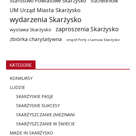
Starostwo Powiatowe Skarżysko
Suchedniów
UM Urząd Miasta Skarżysko
wydarzenia Skarżysko
zaproszenia Skarżysko
wystawa Skarżysko
zbiórka charytatywna
zespół Perły z Lamusa Skarżysko
KATEGORIE
KONKURSY
LUDZIE
SKARŻYSKIE PASJE
SKARŻYSKIE SUKCESY
SKARŻYSZCZANIE (NIE
ZNANI
SKARŻYSZCZANIE W ŚWIECIE
MADE IN SKARŻYSKO