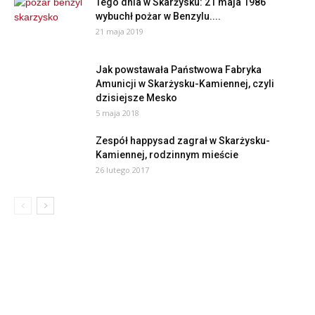
Tego dnia w Skarżysku: 21 maja 1986
wybuchł pożar w Benzylu....
21 maja 2019
Jak powstawała Państwowa Fabryka
Amunicji w Skarżysku-Kamiennej, czyli
dzisiejsze Mesko
5 maja 2018
Zespół happysad zagrał w Skarżysku-
Kamiennej, rodzinnym mieście
26 lutego 2017