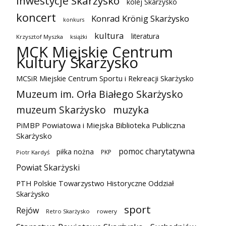
inwestycje Skarżysko
kolej Skarżysko
koncert
Konrad Krönig Skarżysko
konkurs
kultura
literatura
Krzysztof Myszka
książki
MCK Miejskie Centrum
Kultury Skarżysko
MCSiR Miejskie Centrum Sportu i Rekreacji Skarżysko
Muzeum im. Orła Białego Skarżysko
muzeum Skarżysko
muzyka
PiMBP Powiatowa i Miejska Biblioteka Publiczna
Skarżysko
pomoc charytatywna
piłka nożna
PKP
Piotr Kardyś
Powiat Skarżyski
PTH Polskie Towarzystwo Historyczne Oddział
Skarżysko
sport
Rejów
Retro Skarżysko
rowery