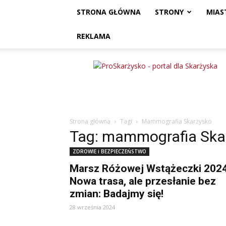
STRONA GŁÓWNA
STRONY
MIAS
REKLAMA
ProSkarżysko
Strona główna
Tagi
Mammografia Skarżysko
Tag: mammografia Ska
ZDROWIE i BEZPIECZEŃSTWO
Marsz Różowej Wstążeczki 2024
Nowa trasa, ale przesłanie bez
zmian: Badajmy się!
28 września 2024