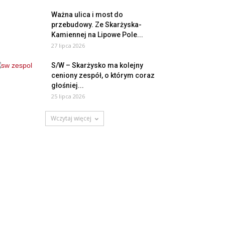
Ważna ulica i most do
przebudowy. Ze Skarżyska-
Kamiennej na Lipowe Pole...
27 lipca 2026
S/W – Skarżysko ma kolejny
ceniony zespół, o którym coraz
głośniej...
25 lipca 2026
Wczytaj więcej