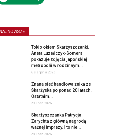
NAJNOWSZE
Tokio okiem Skarżyszczanki.
Aneta Luzeńczyk-Somers
pokazuje zdjęcia japońskiej
metropolii w rodzinnym...
6 sierpnia 2026
Znana sieć handlowa znika ze
Skarżyska po ponad 20 latach.
Ostatnim...
29 lipca 2026
Skarżyszczanka Patrycja
Zarychta z główną nagrodą
ważnej imprezy. I to nie...
28 lipca 2026