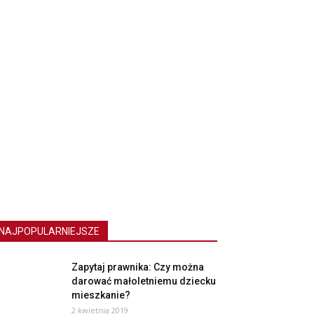
NAJPOPULARNIEJSZE
Zapytaj prawnika: Czy można
darować małoletniemu dziecku
mieszkanie?
2 kwietnia 2019