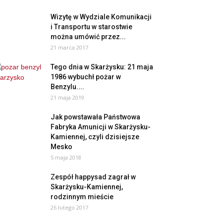
Wizytę w Wydziale Komunikacji
i Transportu w starostwie
można umówić przez...
21 marca 2017
Tego dnia w Skarżysku: 21 maja
1986 wybuchł pożar w
Benzylu....
21 maja 2019
Jak powstawała Państwowa
Fabryka Amunicji w Skarżysku-
Kamiennej, czyli dzisiejsze
Mesko
5 maja 2018
Zespół happysad zagrał w
Skarżysku-Kamiennej,
rodzinnym mieście
26 lutego 2017