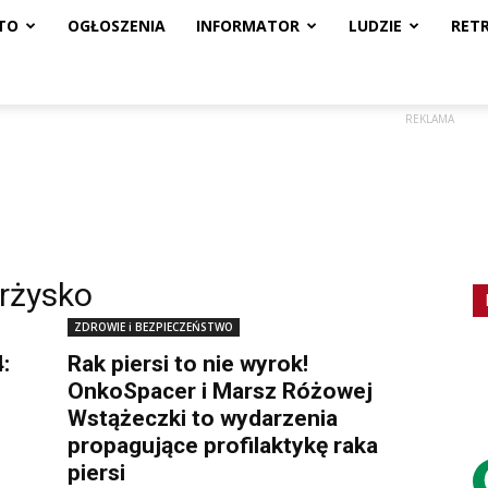
TO
OGŁOSZENIA
INFORMATOR
LUDZIE
RET
REKLAMA
rżysko
ZDROWIE i BEZPIECZEŃSTWO
:
Rak piersi to nie wyrok!
OnkoSpacer i Marsz Różowej
Wstążeczki to wydarzenia
propagujące profilaktykę raka
piersi