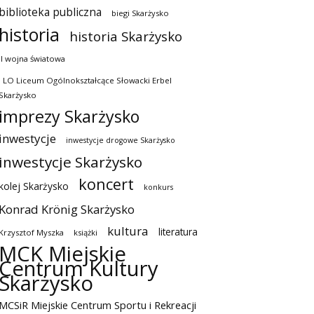
biblioteka publiczna
biegi Skarżysko
historia
historia Skarżysko
II wojna światowa
I LO Liceum Ogólnokształcące Słowacki Erbel
Skarżysko
imprezy Skarżysko
inwestycje
inwestycje drogowe Skarżysko
inwestycje Skarżysko
koncert
kolej Skarżysko
konkurs
Konrad Krönig Skarżysko
kultura
literatura
Krzysztof Myszka
książki
MCK Miejskie
Centrum Kultury
Skarżysko
MCSiR Miejskie Centrum Sportu i Rekreacji