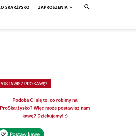
RO SKARŻYSKO
ZAPROSZENIA
POSTAWISZ PRO KAWĘ?
Podoba Ci się to, co robimy na
ProSkarżysko? Więc może postawisz nam
kawę? Dziękujemy! :)