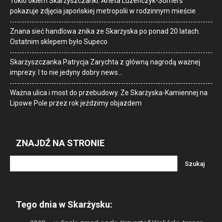
Tokio okiem Skarżyszczanki. Aneta Luzeńczyk-Somers
pokazuje zdjęcia japońskiej metropolii w rodzinnym mieście
Znana sieć handlowa znika ze Skarżyska po ponad 20 latach.
Ostatnim sklepem było Supeco
Skarżyszczanka Patrycja Zarychta z główną nagrodą ważnej
imprezy. I to nie jedyny dobry news…
Ważna ulica i most do przebudowy. Ze Skarżyska-Kamiennej na
Lipowe Pole przez rok jeździmy objazdem
ZNAJDŹ NA STRONIE
Tego dnia w Skarżysku: