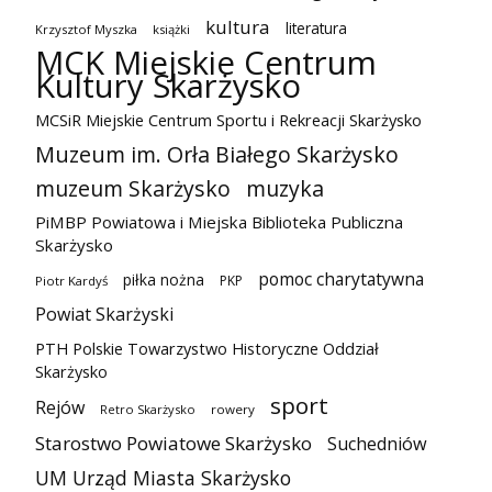
kultura
literatura
Krzysztof Myszka
książki
MCK Miejskie Centrum
Kultury Skarżysko
MCSiR Miejskie Centrum Sportu i Rekreacji Skarżysko
Muzeum im. Orła Białego Skarżysko
muzeum Skarżysko
muzyka
PiMBP Powiatowa i Miejska Biblioteka Publiczna
Skarżysko
pomoc charytatywna
piłka nożna
PKP
Piotr Kardyś
Powiat Skarżyski
PTH Polskie Towarzystwo Historyczne Oddział
Skarżysko
sport
Rejów
Retro Skarżysko
rowery
Starostwo Powiatowe Skarżysko
Suchedniów
UM Urząd Miasta Skarżysko