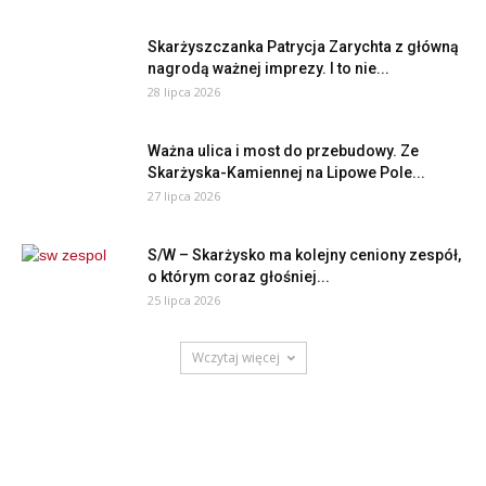
Skarżyszczanka Patrycja Zarychta z główną
nagrodą ważnej imprezy. I to nie...
28 lipca 2026
Ważna ulica i most do przebudowy. Ze
Skarżyska-Kamiennej na Lipowe Pole...
27 lipca 2026
S/W – Skarżysko ma kolejny ceniony zespół,
o którym coraz głośniej...
25 lipca 2026
Wczytaj więcej