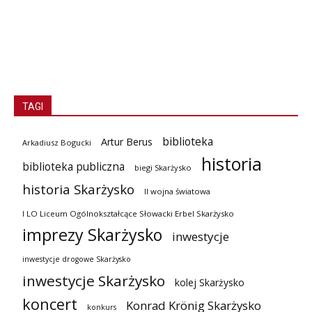
TAGI
biblioteka
Artur Berus
Arkadiusz Bogucki
historia
biblioteka publiczna
biegi Skarżysko
historia Skarżysko
II wojna światowa
I LO Liceum Ogólnokształcące Słowacki Erbel Skarżysko
imprezy Skarżysko
inwestycje
inwestycje drogowe Skarżysko
inwestycje Skarżysko
kolej Skarżysko
koncert
Konrad Krönig Skarżysko
konkurs