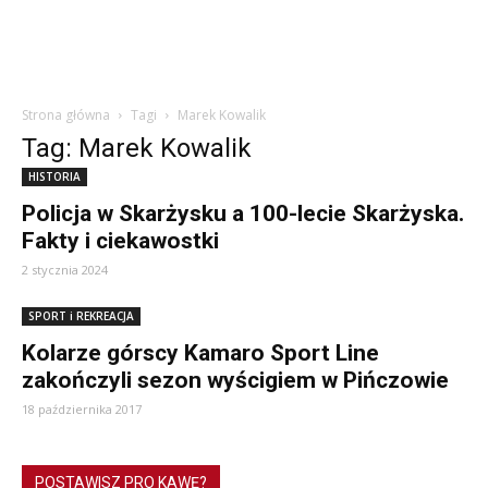
Strona główna
Tagi
Marek Kowalik
Tag: Marek Kowalik
HISTORIA
Policja w Skarżysku a 100-lecie Skarżyska.
Fakty i ciekawostki
2 stycznia 2024
SPORT i REKREACJA
Kolarze górscy Kamaro Sport Line
zakończyli sezon wyścigiem w Pińczowie
18 października 2017
POSTAWISZ PRO KAWĘ?