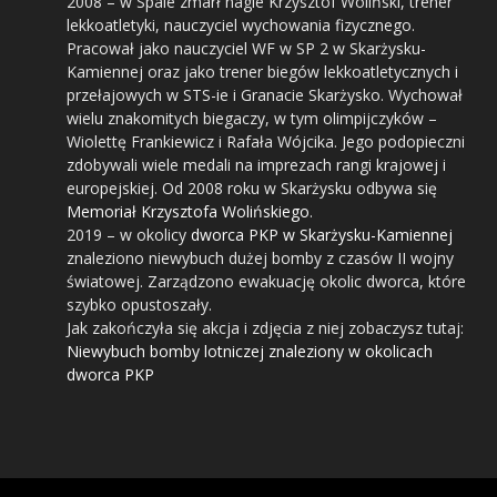
2008
– w Spale zmarł nagle Krzysztof Woliński, trener
lekkoatletyki, nauczyciel wychowania fizycznego.
Pracował jako nauczyciel WF w SP 2 w Skarżysku-
Kamiennej oraz jako trener biegów lekkoatletycznych i
przełajowych w STS-ie i Granacie Skarżysko. Wychował
wielu znakomitych biegaczy, w tym olimpijczyków –
Wiolettę Frankiewicz i Rafała Wójcika. Jego podopieczni
zdobywali wiele medali na imprezach rangi krajowej i
europejskiej. Od 2008 roku w Skarżysku odbywa się
Memoriał Krzysztofa Wolińskiego
.
2019
– w okolicy
dworca PKP w Skarżysku-Kamiennej
znaleziono niewybuch dużej bomby z czasów II wojny
światowej. Zarządzono ewakuację okolic dworca, które
szybko opustoszały.
Jak zakończyła się akcja i zdjęcia z niej zobaczysz tutaj:
Niewybuch bomby lotniczej znaleziony w okolicach
dworca PKP