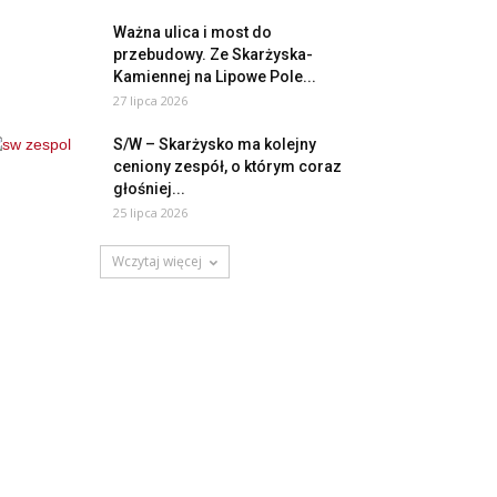
Ważna ulica i most do
przebudowy. Ze Skarżyska-
Kamiennej na Lipowe Pole...
27 lipca 2026
S/W – Skarżysko ma kolejny
ceniony zespół, o którym coraz
głośniej...
25 lipca 2026
Wczytaj więcej