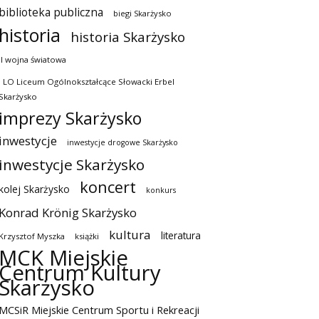
biblioteka publiczna
biegi Skarżysko
historia
historia Skarżysko
II wojna światowa
I LO Liceum Ogólnokształcące Słowacki Erbel
Skarżysko
imprezy Skarżysko
inwestycje
inwestycje drogowe Skarżysko
inwestycje Skarżysko
koncert
kolej Skarżysko
konkurs
Konrad Krönig Skarżysko
kultura
literatura
Krzysztof Myszka
książki
MCK Miejskie
Centrum Kultury
Skarżysko
MCSiR Miejskie Centrum Sportu i Rekreacji