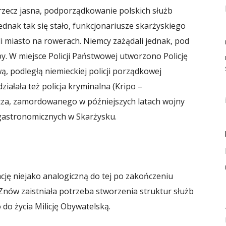
rzecz jasna, podporządkowanie polskich służb
dnak tak się stało, funkcjonariusze skarżyskiego
i miasto na rowerach. Niemcy zażądali jednak, pod
by. W miejsce Policji Państwowej utworzono Policję
ą, podległą niemieckiej policji porządkowej
ziałała też policja kryminalna (Kripo –
etza, zamordowanego w późniejszych latach wojny
 gastronomicznych w Skarżysku.
ację niejako analogiczną do tej po zakończeniu
 Znów zaistniała potrzeba stworzenia struktur służb
o życia Milicję Obywatelską.