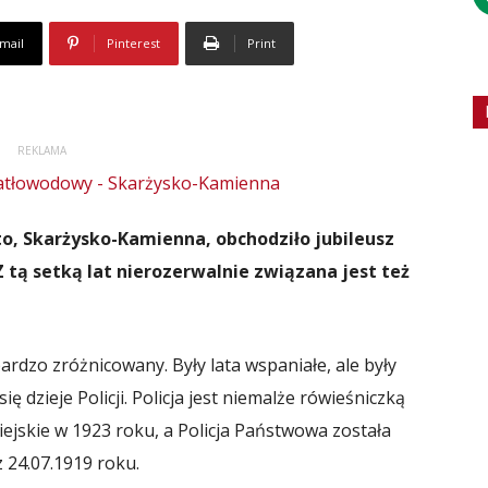
mail
Pinterest
Print
REKLAMA
to, Skarżysko-Kamienna, obchodziło jubileusz
Z tą setką lat nierozerwalnie związana jest też
bardzo zróżnicowany. Były lata wspaniałe, ale były
ię dzieje Policji. Policja jest niemalże rówieśniczką
ejskie w 1923 roku, a Policja Państwowa została
 24.07.1919 roku.