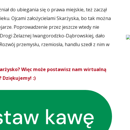
iał do ubiegania się o prawa miejskie, też zaczął
wieku. Ojcami założycielami Skarżyska, bo tak można
lejarze. Poprowadzenie przez jeszcze wtedy nie
, Drogi Żelaznej Iwangorodzko-Dąbrowskiej, dało
 Rozwój przemysłu, rzemiosła, handlu szedł z nim w
Skarżysko? Więc może postawisz nam wirtualną
 Dziękujemy! :)