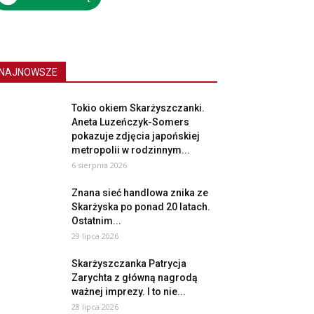
NAJNOWSZE
Tokio okiem Skarżyszczanki.
Aneta Luzeńczyk-Somers
pokazuje zdjęcia japońskiej
metropolii w rodzinnym...
6 sierpnia 2026
Znana sieć handlowa znika ze
Skarżyska po ponad 20 latach.
Ostatnim...
29 lipca 2026
Skarżyszczanka Patrycja
Zarychta z główną nagrodą
ważnej imprezy. I to nie...
28 lipca 2026