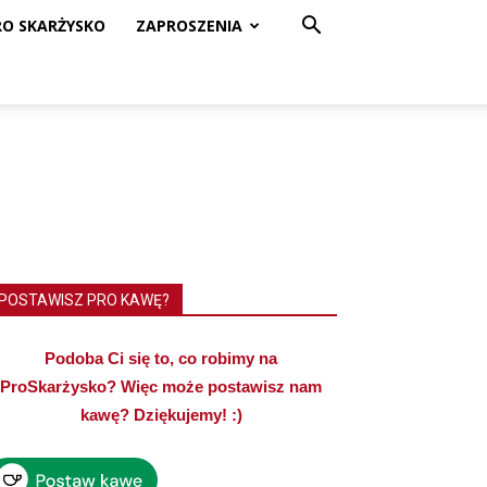
RO SKARŻYSKO
ZAPROSZENIA
POSTAWISZ PRO KAWĘ?
Podoba Ci się to, co robimy na
ProSkarżysko? Więc może postawisz nam
kawę? Dziękujemy! :)