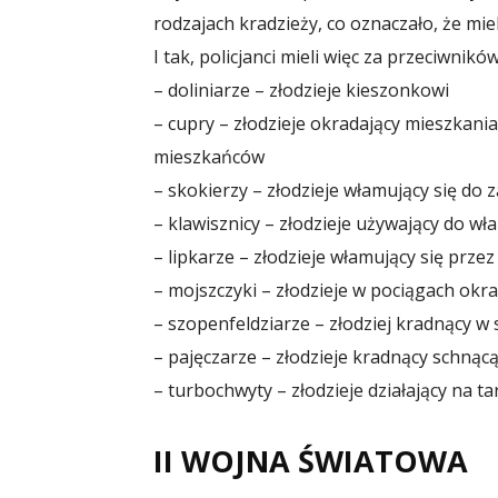
rodzajach kradzieży, co oznaczało, że miel
I tak, policjanci mieli więc za przeciwnikó
– doliniarze – złodzieje kieszonkowi
– cupry – złodzieje okradający mieszkania
mieszkańców
– skokierzy – złodzieje włamujący się do
– klawisznicy – złodzieje używający do w
– lipkarze – złodzieje włamujący się prze
– mojszczyki – złodzieje w pociągach okr
– szopenfeldziarze – złodziej kradnący w
– pajęczarze – złodzieje kradnący schnącą
– turbochwyty – złodzieje działający na t
II WOJNA ŚWIATOWA