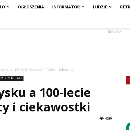
TO
OGŁOSZENIA
INFORMATOR
LUDZIE
RET
REKLAMA
rżysku a 100-lecie Skarżyska. Fakty i ciekawostki
EZPIECZEŃSTWO
ysku a 100-lecie
ty i ciekawostki
4520