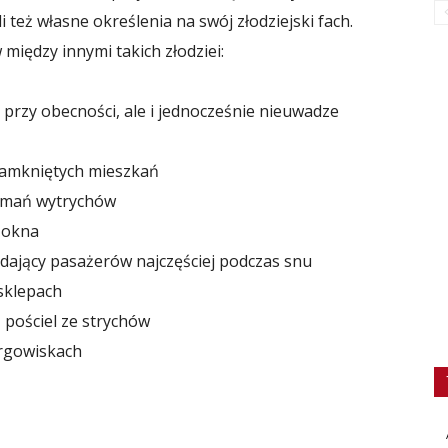
i też własne określenia na swój złodziejski fach.
w między innymi takich złodziei:
 przy obecności, ale i jednocześnie nieuwadze
 zamkniętych mieszkań
łamań wytrychów
z okna
adający pasażerów najczęściej podczas snu
 sklepach
 pościel ze strychów
argowiskach