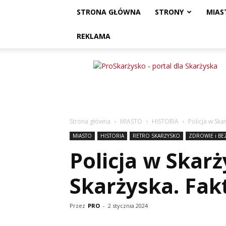
STRONA GŁÓWNA
STRONY
MIAS
REKLAMA
ProSkarżysko
Strona główna
MIASTO
HISTORIA
Policja w Ska
MIASTO
HISTORIA
RETRO SKARŻYSKO
ZDROWIE i B
Policja w Skarż
Skarżyska. Fak
Przez
PRO
-
2 stycznia 2024