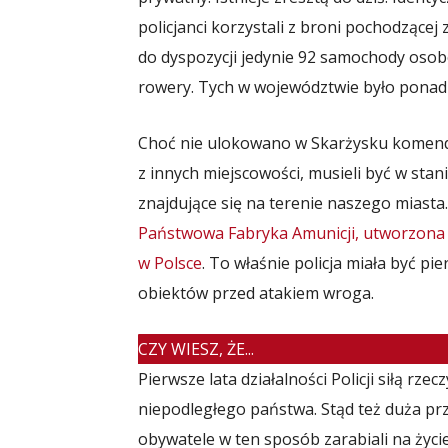
policjanci korzystali z broni pochodzącej
do dyspozycji jedynie 92 samochody oso
rowery. Tych w województwie było ponad
Choć nie ulokowano w Skarżysku komendy,
z innych miejscowości, musieli być w sta
znajdujące się na terenie naszego miasta
Państwowa Fabryka Amunicji, utworzona w
w Polsce
. To właśnie policja miała być p
obiektów przed atakiem wroga.
CZY WIESZ, ŻE...
Pierwsze lata działalności Policji siłą rz
niepodległego państwa. Stąd też duża prze
obywatele w ten sposób zarabiali na życie