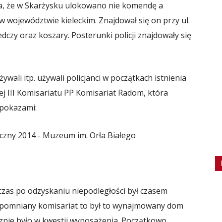
iła, że w Skarżysku ulokowano nie komendę a
 w województwie kieleckim. Znajdował się on przy ul.
edczy oraz koszary. Posterunki policji znajdowały się
żywali itp. używali policjanci w początkach istnienia
ej III Komisariatu PP Komisariat Radom, która
 pokazami:
ji, czas po odzyskaniu niepodległości był czasem
wspomniany komisariat to był to wynajmowany dom
ycznie było w kwestii wyposażenia. Początkowo