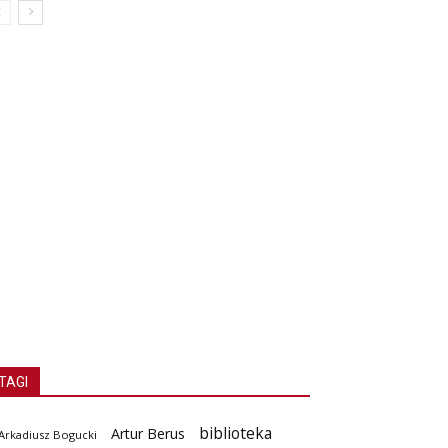
TAGI
biblioteka
Artur Berus
Arkadiusz Bogucki