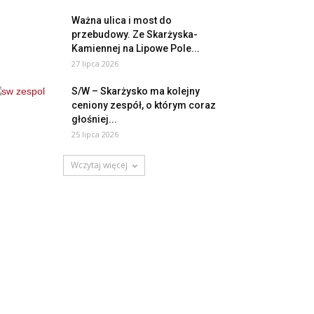
Ważna ulica i most do
przebudowy. Ze Skarżyska-
Kamiennej na Lipowe Pole...
27 lipca 2026
S/W – Skarżysko ma kolejny
ceniony zespół, o którym coraz
głośniej...
25 lipca 2026
Wczytaj więcej