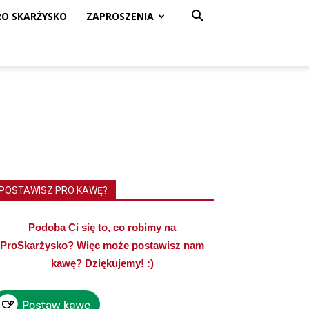
RO SKARŻYSKO
ZAPROSZENIA
POSTAWISZ PRO KAWĘ?
Podoba Ci się to, co robimy na
ProSkarżysko? Więc może postawisz nam
kawę? Dziękujemy! :)