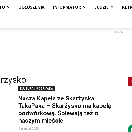
TO
OGŁOSZENIA
INFORMATOR
LUDZIE
RET
REKLAMA
arżysko
KULTURA i ROZRYWKA
i
Nasza Kapela ze Skarżyska
TakaPaka – Skarżysko ma kapelę
podwórkową. Śpiewają też o
naszym mieście
5 marca 2023