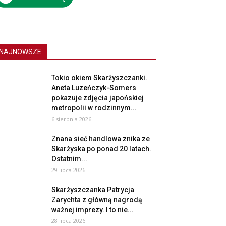
NAJNOWSZE
Tokio okiem Skarżyszczanki.
Aneta Luzeńczyk-Somers
pokazuje zdjęcia japońskiej
metropolii w rodzinnym...
6 sierpnia 2026
Znana sieć handlowa znika ze
Skarżyska po ponad 20 latach.
Ostatnim...
29 lipca 2026
Skarżyszczanka Patrycja
Zarychta z główną nagrodą
ważnej imprezy. I to nie...
28 lipca 2026