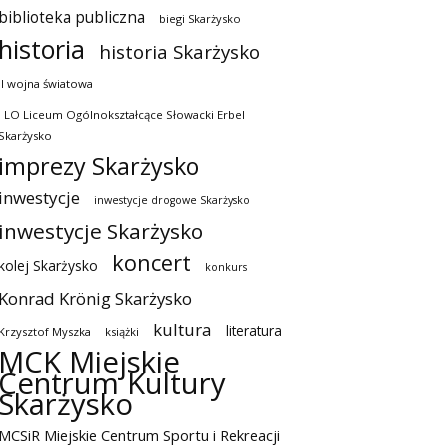
biblioteka publiczna
biegi Skarżysko
historia
historia Skarżysko
II wojna światowa
I LO Liceum Ogólnokształcące Słowacki Erbel
Skarżysko
imprezy Skarżysko
inwestycje
inwestycje drogowe Skarżysko
inwestycje Skarżysko
koncert
kolej Skarżysko
konkurs
Konrad Krönig Skarżysko
kultura
literatura
Krzysztof Myszka
książki
MCK Miejskie
Centrum Kultury
Skarżysko
MCSiR Miejskie Centrum Sportu i Rekreacji