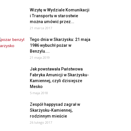
Wizytę w Wydziale Komunikacji
i Transportu w starostwie
można umówić przez...
21 marca 2017
Tego dnia w Skarżysku: 21 maja
1986 wybuchł pożar w
Benzylu....
21 maja 2019
Jak powstawała Państwowa
Fabryka Amunicji w Skarżysku-
Kamiennej, czyli dzisiejsze
Mesko
5 maja 2018
Zespół happysad zagrał w
Skarżysku-Kamiennej,
rodzinnym mieście
26 lutego 2017