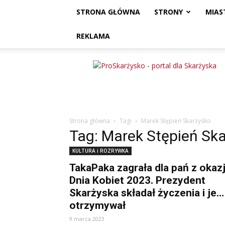
STRONA GŁÓWNA
STRONY
MIAS
REKLAMA
ProSkarżysko
Strona główna
Tagi
Marek Stępień Skarżysko
Tag: Marek Stępień Sk
KULTURA i ROZRYWKA
TakaPaka zagrała dla pań z okazj
Dnia Kobiet 2023. Prezydent
Skarżyska składał życzenia i je…
otrzymywał
9 marca 2023