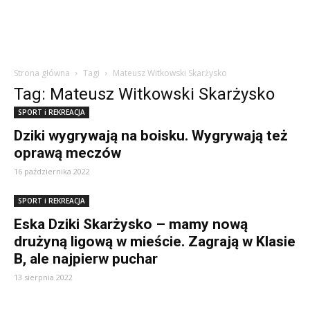
Strona główna
Tagi
Mateusz Witkowski Skarżysko
Tag: Mateusz Witkowski Skarżysko
SPORT i REKREACJA
Dziki wygrywają na boisku. Wygrywają też
oprawą meczów
16 października 2022
SPORT i REKREACJA
Eska Dziki Skarżysko – mamy nową
drużyną ligową w mieście. Zagrają w Klasie
B, ale najpierw puchar
13 sierpnia 2022