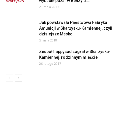
wybuchł pożar w Benzylu....
21 maja 2019
Jak powstawała Państwowa Fabryka
Amunicji w Skarżysku-Kamiennej, czyli
dzisiejsze Mesko
5 maja 2018
Zespół happysad zagrał w Skarżysku-
Kamiennej, rodzinnym mieście
26 lutego 2017