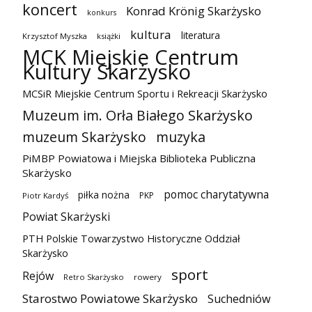
koncert
Konrad Krönig Skarżysko
konkurs
kultura
literatura
Krzysztof Myszka
książki
MCK Miejskie Centrum
Kultury Skarżysko
MCSiR Miejskie Centrum Sportu i Rekreacji Skarżysko
Muzeum im. Orła Białego Skarżysko
muzeum Skarżysko
muzyka
PiMBP Powiatowa i Miejska Biblioteka Publiczna
Skarżysko
pomoc charytatywna
piłka nożna
PKP
Piotr Kardyś
Powiat Skarżyski
PTH Polskie Towarzystwo Historyczne Oddział
Skarżysko
sport
Rejów
Retro Skarżysko
rowery
Starostwo Powiatowe Skarżysko
Suchedniów