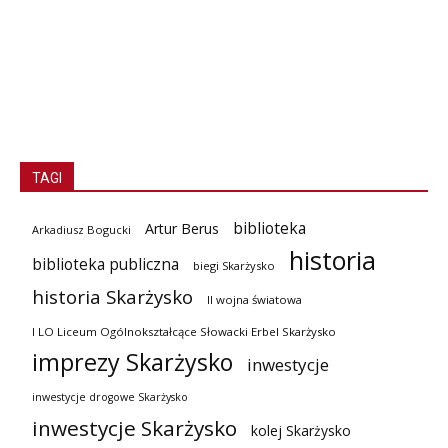
TAGI
biblioteka
Artur Berus
Arkadiusz Bogucki
historia
biblioteka publiczna
biegi Skarżysko
historia Skarżysko
II wojna światowa
I LO Liceum Ogólnokształcące Słowacki Erbel Skarżysko
imprezy Skarżysko
inwestycje
inwestycje drogowe Skarżysko
inwestycje Skarżysko
kolej Skarżysko