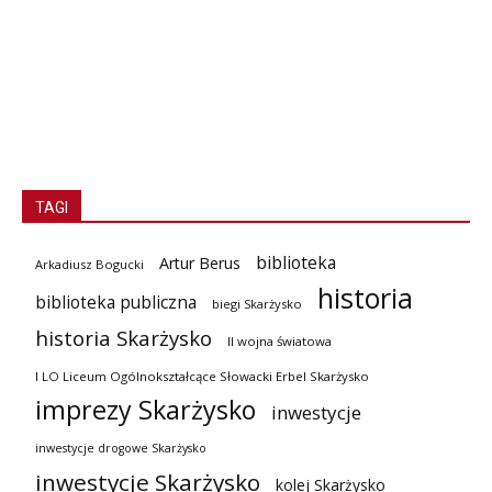
TAGI
biblioteka
Artur Berus
Arkadiusz Bogucki
historia
biblioteka publiczna
biegi Skarżysko
historia Skarżysko
II wojna światowa
I LO Liceum Ogólnokształcące Słowacki Erbel Skarżysko
imprezy Skarżysko
inwestycje
inwestycje drogowe Skarżysko
inwestycje Skarżysko
kolej Skarżysko