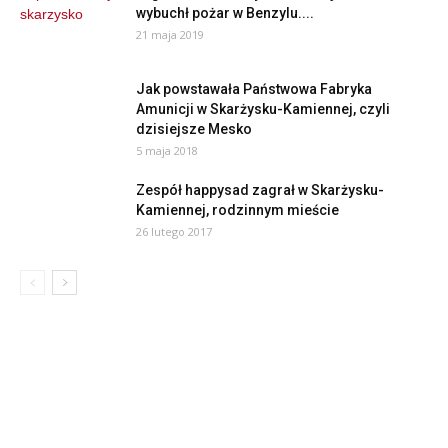
wybuchł pożar w Benzylu....
21 maja 2019
Jak powstawała Państwowa Fabryka
Amunicji w Skarżysku-Kamiennej, czyli
dzisiejsze Mesko
5 maja 2018
Zespół happysad zagrał w Skarżysku-
Kamiennej, rodzinnym mieście
26 lutego 2017