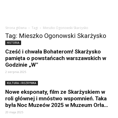
Strona główna
Tagi
Mieszko Ogonowski Skarżysko
Tag: Mieszko Ogonowski Skarżysko
HISTORIA
Cześć i chwała Bohaterom! Skarżysko
pamięta o powstańcach warszawskich w
Godzinie „W”
2 sierpnia 2025
KULTURA i ROZRYWKA
Nowe eksponaty, film ze Skarżyskiem w
roli głównej i mnóstwo wspomnień. Taka
była Noc Muzeów 2025 w Muzeum Orła...
20 maja 2025