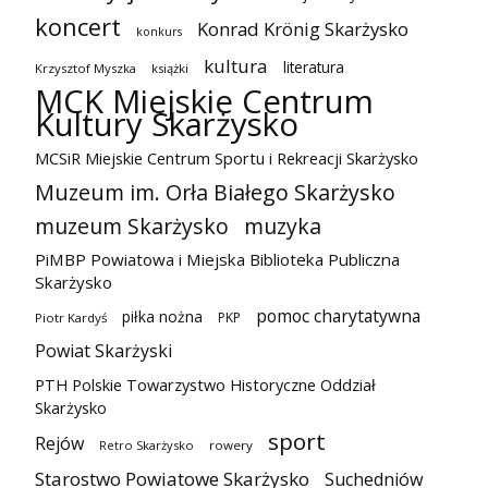
koncert
Konrad Krönig Skarżysko
konkurs
kultura
literatura
Krzysztof Myszka
książki
MCK Miejskie Centrum
Kultury Skarżysko
MCSiR Miejskie Centrum Sportu i Rekreacji Skarżysko
Muzeum im. Orła Białego Skarżysko
muzeum Skarżysko
muzyka
PiMBP Powiatowa i Miejska Biblioteka Publiczna
Skarżysko
pomoc charytatywna
piłka nożna
PKP
Piotr Kardyś
Powiat Skarżyski
PTH Polskie Towarzystwo Historyczne Oddział
Skarżysko
sport
Rejów
Retro Skarżysko
rowery
Starostwo Powiatowe Skarżysko
Suchedniów