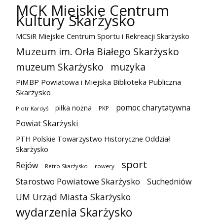
MCK Miejskie Centrum
Kultury Skarżysko
MCSiR Miejskie Centrum Sportu i Rekreacji Skarżysko
Muzeum im. Orła Białego Skarżysko
muzeum Skarżysko
muzyka
PiMBP Powiatowa i Miejska Biblioteka Publiczna
Skarżysko
pomoc charytatywna
piłka nożna
PKP
Piotr Kardyś
Powiat Skarżyski
PTH Polskie Towarzystwo Historyczne Oddział
Skarżysko
sport
Rejów
Retro Skarżysko
rowery
Starostwo Powiatowe Skarżysko
Suchedniów
UM Urząd Miasta Skarżysko
wydarzenia Skarżysko