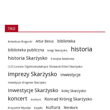
TAGI
biblioteka
Artur Berus
Arkadiusz Bogucki
historia
biblioteka publiczna
biegi Skarżysko
historia Skarżysko
II wojna światowa
I LO Liceum Ogólnokształcące Słowacki Erbel Skarżysko
imprezy Skarżysko
inwestycje
inwestycje drogowe Skarżysko
inwestycje Skarżysko
kolej Skarżysko
koncert
Konrad Krönig Skarżysko
konkurs
kultura
literatura
Krzysztof Myszka
książki