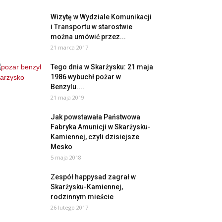
Wizytę w Wydziale Komunikacji
i Transportu w starostwie
można umówić przez...
21 marca 2017
Tego dnia w Skarżysku: 21 maja
1986 wybuchł pożar w
Benzylu....
21 maja 2019
Jak powstawała Państwowa
Fabryka Amunicji w Skarżysku-
Kamiennej, czyli dzisiejsze
Mesko
5 maja 2018
Zespół happysad zagrał w
Skarżysku-Kamiennej,
rodzinnym mieście
26 lutego 2017