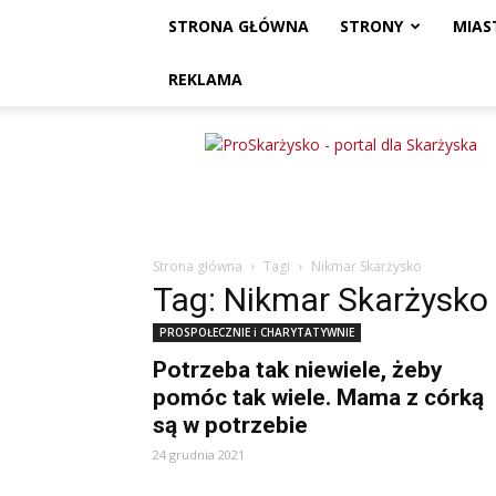
STRONA GŁÓWNA
STRONY
MIAS
REKLAMA
ProSkarżysko
Strona główna
Tagi
Nikmar Skarżysko
Tag: Nikmar Skarżysko
PROSPOŁECZNIE i CHARYTATYWNIE
Potrzeba tak niewiele, żeby
pomóc tak wiele. Mama z córką
są w potrzebie
24 grudnia 2021