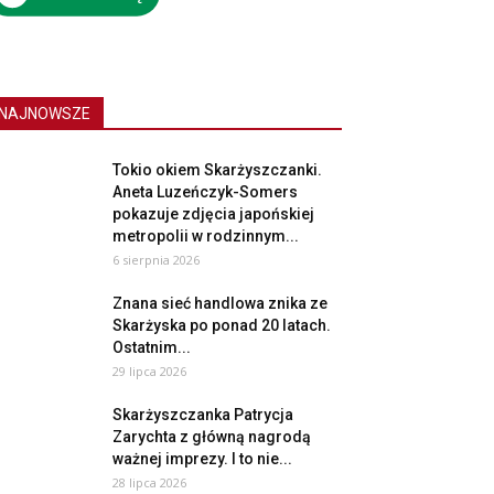
NAJNOWSZE
Tokio okiem Skarżyszczanki.
Aneta Luzeńczyk-Somers
pokazuje zdjęcia japońskiej
metropolii w rodzinnym...
6 sierpnia 2026
Znana sieć handlowa znika ze
Skarżyska po ponad 20 latach.
Ostatnim...
29 lipca 2026
Skarżyszczanka Patrycja
Zarychta z główną nagrodą
ważnej imprezy. I to nie...
28 lipca 2026