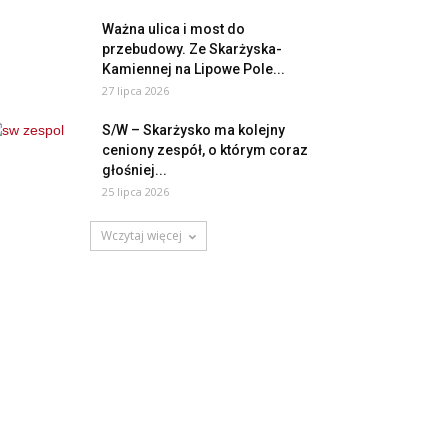
Ważna ulica i most do
przebudowy. Ze Skarżyska-
Kamiennej na Lipowe Pole...
27 lipca 2026
S/W – Skarżysko ma kolejny
ceniony zespół, o którym coraz
głośniej...
25 lipca 2026
Wczytaj więcej