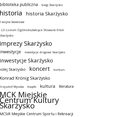
biblioteka publiczna
biegi Skarżysko
historia
historia Skarżysko
II wojna światowa
I LO Liceum Ogólnokształcące Słowacki Erbel
Skarżysko
imprezy Skarżysko
inwestycje
inwestycje drogowe Skarżysko
inwestycje Skarżysko
koncert
kolej Skarżysko
konkurs
Konrad Krönig Skarżysko
kultura
literatura
Krzysztof Myszka
książki
MCK Miejskie
Centrum Kultury
Skarżysko
MCSiR Miejskie Centrum Sportu i Rekreacji