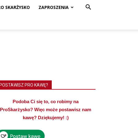
RO SKARŻYSKO
ZAPROSZENIA
POSTAWISZ PRO KAWĘ?
Podoba Ci się to, co robimy na
ProSkarżysko? Więc może postawisz nam
kawę? Dziękujemy! :)