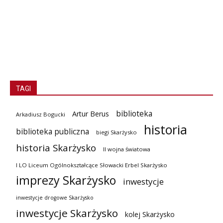
TAGI
biblioteka
Artur Berus
Arkadiusz Bogucki
historia
biblioteka publiczna
biegi Skarżysko
historia Skarżysko
II wojna światowa
I LO Liceum Ogólnokształcące Słowacki Erbel Skarżysko
imprezy Skarżysko
inwestycje
inwestycje drogowe Skarżysko
inwestycje Skarżysko
kolej Skarżysko