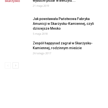
wybuchł pożar w Benzylu....
21 maja 2019
Jak powstawała Państwowa Fabryka
Amunicji w Skarżysku-Kamiennej, czyli
dzisiejsze Mesko
5 maja 2018
Zespół happysad zagrał w Skarżysku-
Kamiennej, rodzinnym mieście
26 lutego 2017