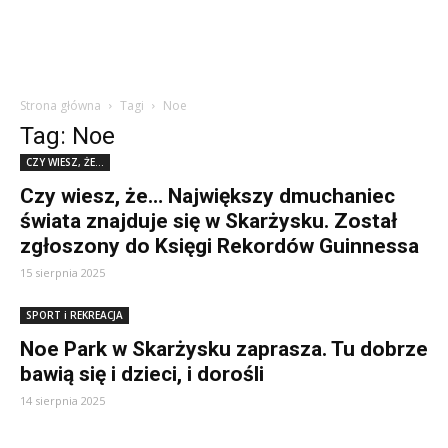
Strona główna
Tagi
Noe
Tag: Noe
CZY WIESZ, ŻE...
Czy wiesz, że… Największy dmuchaniec
świata znajduje się w Skarżysku. Został
zgłoszony do Księgi Rekordów Guinnessa
15 sierpnia 2025
SPORT i REKREACJA
Noe Park w Skarżysku zaprasza. Tu dobrze
bawią się i dzieci, i dorośli
14 sierpnia 2025