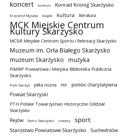
koncert
Konrad Krönig Skarżysko
konkurs
kultura
literatura
Krzysztof Myszka
książki
MCK Miejskie Centrum
Kultury Skarżysko
MCSiR Miejskie Centrum Sportu i Rekreacji Skarżysko
Muzeum im. Orła Białego Skarżysko
muzeum Skarżysko
muzyka
PiMBP Powiatowa i Miejska Biblioteka Publiczna
Skarżysko
pomoc charytatywna
piłka nożna
PKP
Piotr Kardyś
Powiat Skarżyski
PTH Polskie Towarzystwo Historyczne Oddział
Skarżysko
sport
Rejów
Retro Skarżysko
rowery
Starostwo Powiatowe Skarżysko
Suchedniów