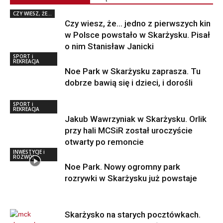
CZY WIESZ, ŻE...
Czy wiesz, że… jedno z pierwszych kin
w Polsce powstało w Skarżysku. Pisał
o nim Stanisław Janicki
SPORT i
REKREACJA
Noe Park w Skarżysku zaprasza. Tu
dobrze bawią się i dzieci, i dorośli
SPORT i
REKREACJA
Jakub Wawrzyniak w Skarżysku. Orlik
przy hali MCSiR został uroczyście
otwarty po remoncie
INWESTYCJE i
ROZWÓJ
Noe Park. Nowy ogromny park
rozrywki w Skarżysku już powstaje
Skarżysko na starych pocztówkach.