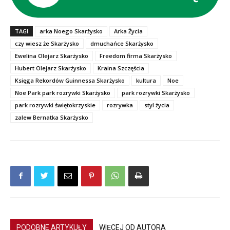
TAGI
arka Noego Skarżysko
Arka Życia
czy wiesz że Skarżysko
dmuchańce Skarżysko
Ewelina Olejarz Skarżysko
Freedom firma Skarżysko
Hubert Olejarz Skarżysko
Kraina Szczęścia
Księga Rekordów Guinnessa Skarżysko
kultura
Noe
Noe Park park rozrywki Skarżysko
park rozrywki Skarżysko
park rozrywki świętokrzyskie
rozrywka
styl życia
zalew Bernatka Skarżysko
PODOBNE ARTYKUŁY
WIĘCEJ OD AUTORA