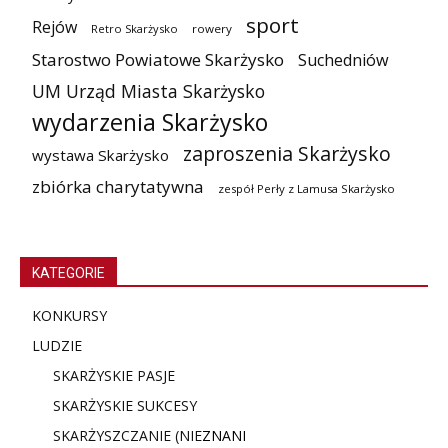
sport
Rejów
Retro Skarżysko
rowery
Starostwo Powiatowe Skarżysko
Suchedniów
UM Urząd Miasta Skarżysko
wydarzenia Skarżysko
zaproszenia Skarżysko
wystawa Skarżysko
zbiórka charytatywna
zespół Perły z Lamusa Skarżysko
KATEGORIE
KONKURSY
LUDZIE
SKARŻYSKIE PASJE
SKARŻYSKIE SUKCESY
SKARŻYSZCZANIE (NIE
ZNANI