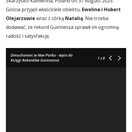
Skarżysko-Kamienna, Poland on 31 August 2025.
Gościa przyjęli właściciele obiektu,
Ewelina i Hubert
Olejarzowie
wraz z córką
Natalią
. Nie trzeba
dodawać, że rekord Guinnessa sprawił im ogromną
radość i satysfakcję.
Dmuchaniec w Noe Parku - wpis do
1
z 8
Księgi Rekordów Guinnessa