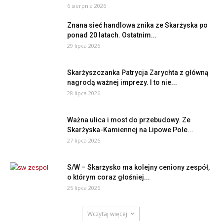
6 sierpnia 2026
Znana sieć handlowa znika ze Skarżyska po
ponad 20 latach. Ostatnim...
29 lipca 2026
Skarżyszczanka Patrycja Zarychta z główną
nagrodą ważnej imprezy. I to nie...
28 lipca 2026
Ważna ulica i most do przebudowy. Ze
Skarżyska-Kamiennej na Lipowe Pole...
27 lipca 2026
S/W – Skarżysko ma kolejny ceniony zespół,
o którym coraz głośniej...
25 lipca 2026
Wczytaj więcej