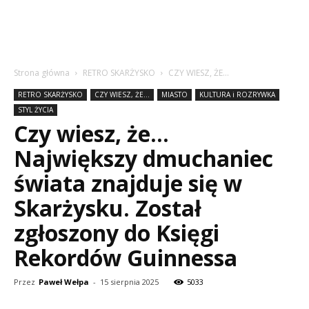
Strona główna
RETRO SKARŻYSKO
CZY WIESZ, ŻE...
RETRO SKARŻYSKO
CZY WIESZ, ŻE...
MIASTO
KULTURA i ROZRYWKA
STYL ŻYCIA
Czy wiesz, że…
Największy dmuchaniec
świata znajduje się w
Skarżysku. Został
zgłoszony do Księgi
Rekordów Guinnessa
Przez
Paweł Wełpa
-
15 sierpnia 2025
5033