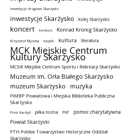
inwestycje drogowe Skarżysko
inwestycje Skarżysko
kolej Skarżysko
koncert
Konrad Krönig Skarżysko
konkurs
kultura
literatura
Krzysztof Myszka
książki
MCK Miejskie Centrum
Kultury Skarżysko
MCSiR Miejskie Centrum Sportu i Rekreacji Skarżysko
Muzeum im. Orła Białego Skarżysko
muzeum Skarżysko
muzyka
PiMBP Powiatowa i Miejska Biblioteka Publiczna
Skarżysko
pomoc charytatywna
piłka nożna
PKP
Piotr Kardyś
Powiat Skarżyski
PTH Polskie Towarzystwo Historyczne Oddział
Skarżysko