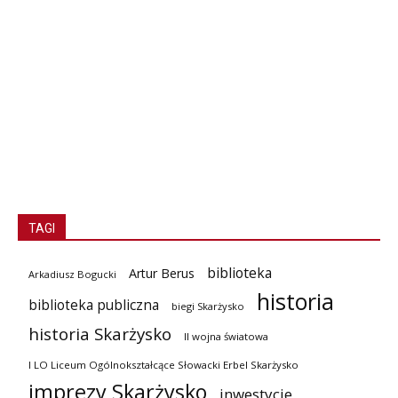
TAGI
biblioteka
Artur Berus
Arkadiusz Bogucki
historia
biblioteka publiczna
biegi Skarżysko
historia Skarżysko
II wojna światowa
I LO Liceum Ogólnokształcące Słowacki Erbel Skarżysko
imprezy Skarżysko
inwestycje