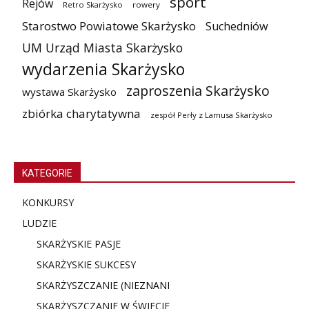
sport
Rejów
Retro Skarżysko
rowery
Starostwo Powiatowe Skarżysko
Suchedniów
UM Urząd Miasta Skarżysko
wydarzenia Skarżysko
zaproszenia Skarżysko
wystawa Skarżysko
zbiórka charytatywna
zespół Perły z Lamusa Skarżysko
KATEGORIE
KONKURSY
LUDZIE
SKARŻYSKIE PASJE
SKARŻYSKIE SUKCESY
SKARŻYSZCZANIE (NIE
ZNANI
SKARŻYSZCZANIE W ŚWIECIE