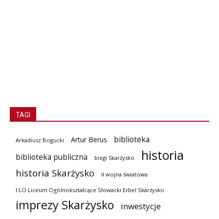
TAGI
biblioteka
Artur Berus
Arkadiusz Bogucki
historia
biblioteka publiczna
biegi Skarżysko
historia Skarżysko
II wojna światowa
I LO Liceum Ogólnokształcące Słowacki Erbel Skarżysko
imprezy Skarżysko
inwestycje