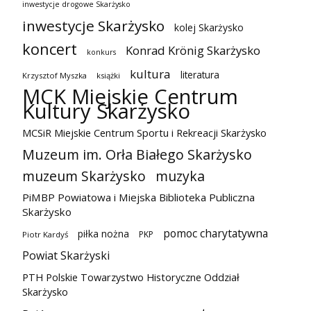
inwestycje drogowe Skarżysko
inwestycje Skarżysko
kolej Skarżysko
koncert
Konrad Krönig Skarżysko
konkurs
kultura
literatura
Krzysztof Myszka
książki
MCK Miejskie Centrum
Kultury Skarżysko
MCSiR Miejskie Centrum Sportu i Rekreacji Skarżysko
Muzeum im. Orła Białego Skarżysko
muzeum Skarżysko
muzyka
PiMBP Powiatowa i Miejska Biblioteka Publiczna
Skarżysko
pomoc charytatywna
piłka nożna
PKP
Piotr Kardyś
Powiat Skarżyski
PTH Polskie Towarzystwo Historyczne Oddział
Skarżysko