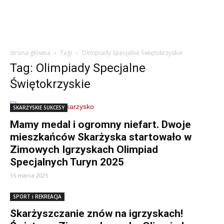
Strona główna
Tagi
Olimpiady Specjalne Świętokrzyskie
Tag: Olimpiady Specjalne
Świętokrzyskie
SKARŻYSKIE SUKCESY
Mamy medal i ogromny niefart. Dwoje
mieszkańców Skarżyska startowało w
Zimowych Igrzyskach Olimpiad
Specjalnych Turyn 2025
15 marca 2025
SPORT i REKREACJA
Skarżyszczanie znów na igrzyskach!