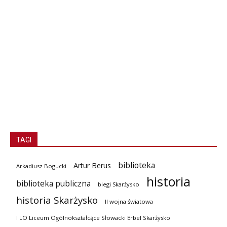
TAGI
biblioteka
Artur Berus
Arkadiusz Bogucki
historia
biblioteka publiczna
biegi Skarżysko
historia Skarżysko
II wojna światowa
I LO Liceum Ogólnokształcące Słowacki Erbel Skarżysko