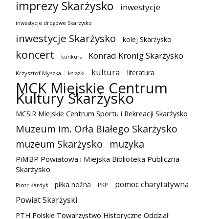
imprezy Skarżysko
inwestycje
inwestycje drogowe Skarżysko
inwestycje Skarżysko
kolej Skarżysko
koncert
Konrad Krönig Skarżysko
konkurs
kultura
literatura
Krzysztof Myszka
książki
MCK Miejskie Centrum
Kultury Skarżysko
MCSiR Miejskie Centrum Sportu i Rekreacji Skarżysko
Muzeum im. Orła Białego Skarżysko
muzeum Skarżysko
muzyka
PiMBP Powiatowa i Miejska Biblioteka Publiczna
Skarżysko
pomoc charytatywna
piłka nożna
PKP
Piotr Kardyś
Powiat Skarżyski
PTH Polskie Towarzystwo Historyczne Oddział