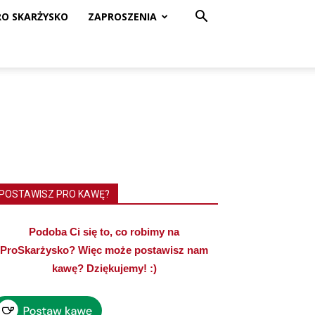
RO SKARŻYSKO
ZAPROSZENIA
POSTAWISZ PRO KAWĘ?
Podoba Ci się to, co robimy na
ProSkarżysko? Więc może postawisz nam
kawę? Dziękujemy! :)