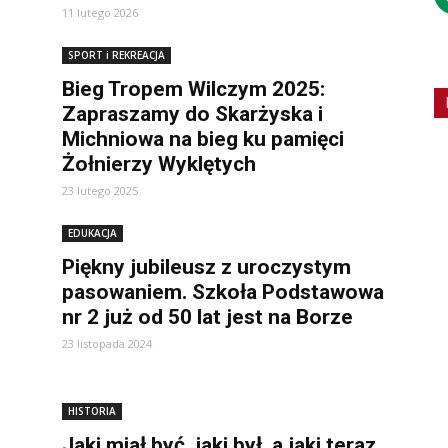
11 lutego 2026
SPORT i REKREACJA
Bieg Tropem Wilczym 2025:
Zapraszamy do Skarżyska i
Michniowa na bieg ku pamięci
Żołnierzy Wyklętych
23 lutego 2025
EDUKACJA
Piękny jubileusz z uroczystym
pasowaniem. Szkoła Podstawowa
nr 2 już od 50 lat jest na Borze
23 listopada 2024
HISTORIA
Jaki miał być, jaki był, a jaki teraz