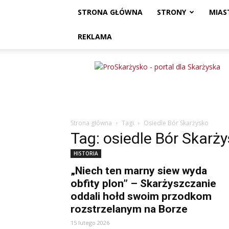
STRONA GŁÓWNA
STRONY
MIAS
REKLAMA
ProSkarżysko
Strona główna
Tagi
Osiedle Bór Skarżysko
Tag: osiedle Bór Skarż
HISTORIA
„Niech ten marny siew wyda
obfity plon” – Skarżyszczanie
oddali hołd swoim przodkom
rozstrzelanym na Borze
15 lutego 2026