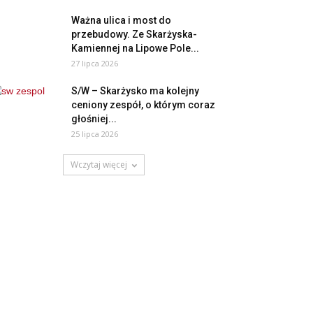
Ważna ulica i most do
przebudowy. Ze Skarżyska-
Kamiennej na Lipowe Pole...
27 lipca 2026
S/W – Skarżysko ma kolejny
ceniony zespół, o którym coraz
głośniej...
25 lipca 2026
Wczytaj więcej