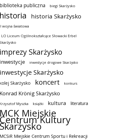
biblioteka publiczna
biegi Skarżysko
historia
historia Skarżysko
II wojna światowa
I LO Liceum Ogólnokształcące Słowacki Erbel
Skarżysko
imprezy Skarżysko
inwestycje
inwestycje drogowe Skarżysko
inwestycje Skarżysko
koncert
kolej Skarżysko
konkurs
Konrad Krönig Skarżysko
kultura
literatura
Krzysztof Myszka
książki
MCK Miejskie
Centrum Kultury
Skarżysko
MCSiR Miejskie Centrum Sportu i Rekreacji