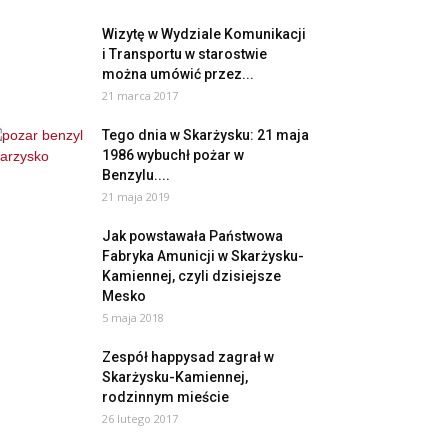
Wizytę w Wydziale Komunikacji
i Transportu w starostwie
można umówić przez...
21 marca 2017
Tego dnia w Skarżysku: 21 maja
1986 wybuchł pożar w
Benzylu....
21 maja 2019
Jak powstawała Państwowa
Fabryka Amunicji w Skarżysku-
Kamiennej, czyli dzisiejsze
Mesko
5 maja 2018
Zespół happysad zagrał w
Skarżysku-Kamiennej,
rodzinnym mieście
26 lutego 2017