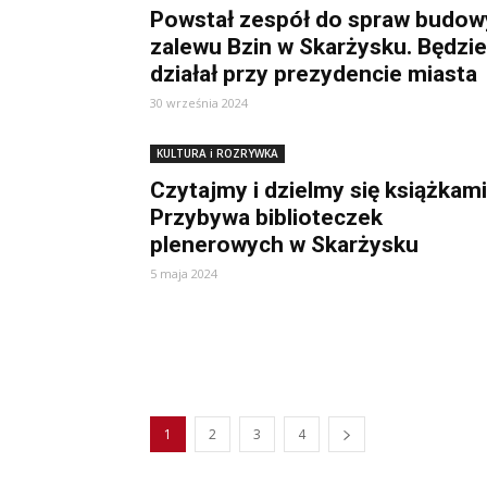
Powstał zespół do spraw budow
zalewu Bzin w Skarżysku. Będzie
działał przy prezydencie miasta
30 września 2024
KULTURA i ROZRYWKA
Czytajmy i dzielmy się książkami
Przybywa biblioteczek
plenerowych w Skarżysku
5 maja 2024
1
2
3
4