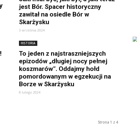
y
jest Bór. Spacer historyczny
zawitał na osiedle Bór w
Skarżysku
3 września 2024
HISTORIA
!
To jeden z najstraszniejszych
epizodów „długiej nocy pełnej
koszmarów”. Oddajmy hołd
pomordowanym w egzekucji na
Borze w Skarżysku
8 lutego 2024
Strona 1 z 4