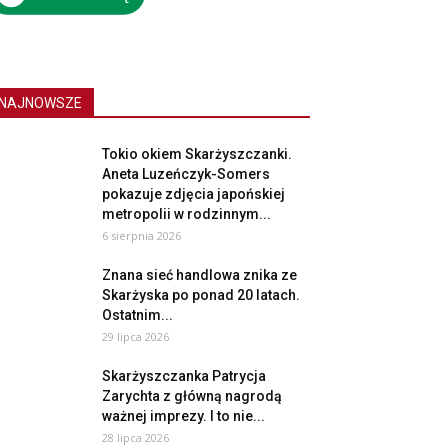
NAJNOWSZE
Tokio okiem Skarżyszczanki.
Aneta Luzeńczyk-Somers
pokazuje zdjęcia japońskiej
metropolii w rodzinnym...
6 sierpnia 2026
Znana sieć handlowa znika ze
Skarżyska po ponad 20 latach.
Ostatnim...
29 lipca 2026
Skarżyszczanka Patrycja
Zarychta z główną nagrodą
ważnej imprezy. I to nie...
28 lipca 2026