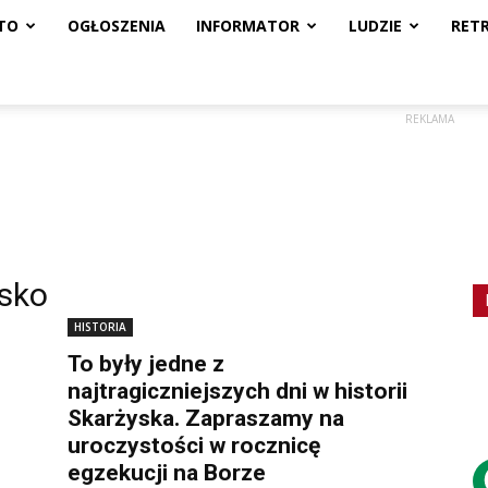
TO
OGŁOSZENIA
INFORMATOR
LUDZIE
RET
REKLAMA
ysko
HISTORIA
To były jedne z
najtragiczniejszych dni w historii
Skarżyska. Zapraszamy na
uroczystości w rocznicę
egzekucji na Borze