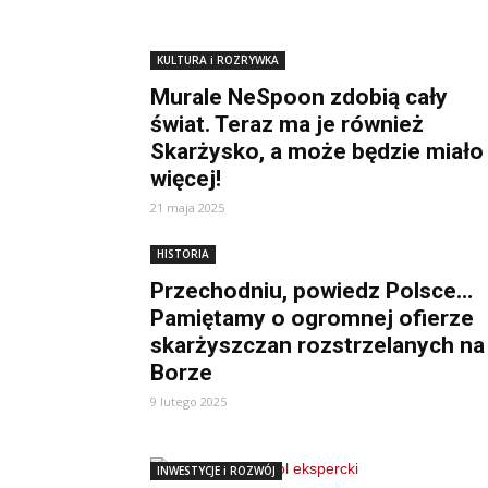
KULTURA i ROZRYWKA
Murale NeSpoon zdobią cały
świat. Teraz ma je również
Skarżysko, a może będzie miało
więcej!
21 maja 2025
HISTORIA
Przechodniu, powiedz Polsce…
Pamiętamy o ogromnej ofierze
skarżyszczan rozstrzelanych na
Borze
9 lutego 2025
INWESTYCJE i ROZWÓJ