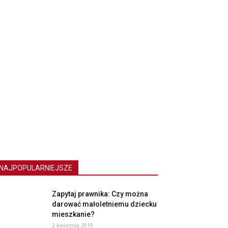
NAJPOPULARNIEJSZE
Zapytaj prawnika: Czy można
darować małoletniemu dziecku
mieszkanie?
2 kwietnia 2019