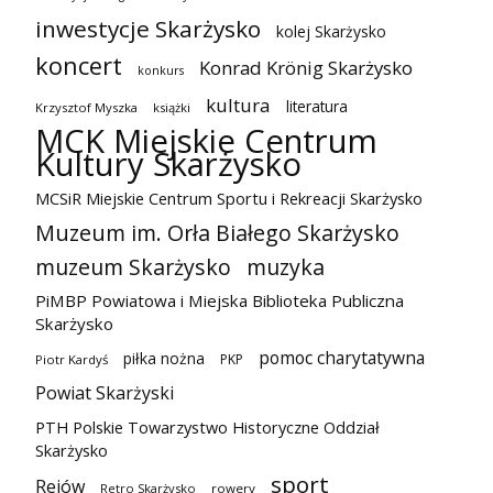
inwestycje Skarżysko
kolej Skarżysko
koncert
Konrad Krönig Skarżysko
konkurs
kultura
literatura
Krzysztof Myszka
książki
MCK Miejskie Centrum
Kultury Skarżysko
MCSiR Miejskie Centrum Sportu i Rekreacji Skarżysko
Muzeum im. Orła Białego Skarżysko
muzeum Skarżysko
muzyka
PiMBP Powiatowa i Miejska Biblioteka Publiczna
Skarżysko
pomoc charytatywna
piłka nożna
PKP
Piotr Kardyś
Powiat Skarżyski
PTH Polskie Towarzystwo Historyczne Oddział
Skarżysko
sport
Rejów
Retro Skarżysko
rowery