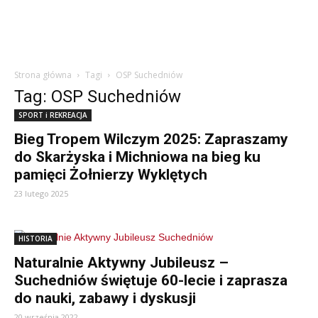
Strona główna
Tagi
OSP Suchedniów
Tag: OSP Suchedniów
SPORT i REKREACJA
Bieg Tropem Wilczym 2025: Zapraszamy
do Skarżyska i Michniowa na bieg ku
pamięci Żołnierzy Wyklętych
23 lutego 2025
HISTORIA
Naturalnie Aktywny Jubileusz –
Suchedniów świętuje 60-lecie i zaprasza
do nauki, zabawy i dyskusji
20 września 2022