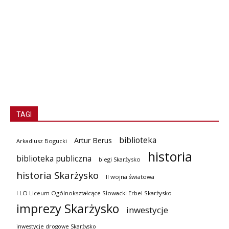
TAGI
biblioteka
Artur Berus
Arkadiusz Bogucki
historia
biblioteka publiczna
biegi Skarżysko
historia Skarżysko
II wojna światowa
I LO Liceum Ogólnokształcące Słowacki Erbel Skarżysko
imprezy Skarżysko
inwestycje
inwestycje drogowe Skarżysko