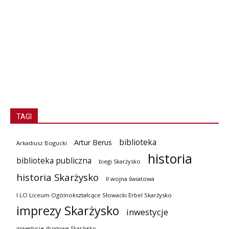
TAGI
biblioteka
Artur Berus
Arkadiusz Bogucki
historia
biblioteka publiczna
biegi Skarżysko
historia Skarżysko
II wojna światowa
I LO Liceum Ogólnokształcące Słowacki Erbel Skarżysko
imprezy Skarżysko
inwestycje
inwestycje drogowe Skarżysko