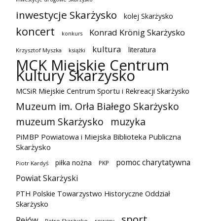
inwestycje Skarżysko
kolej Skarżysko
koncert
Konrad Krönig Skarżysko
konkurs
kultura
literatura
Krzysztof Myszka
książki
MCK Miejskie Centrum
Kultury Skarżysko
MCSiR Miejskie Centrum Sportu i Rekreacji Skarżysko
Muzeum im. Orła Białego Skarżysko
muzeum Skarżysko
muzyka
PiMBP Powiatowa i Miejska Biblioteka Publiczna
Skarżysko
pomoc charytatywna
piłka nożna
PKP
Piotr Kardyś
Powiat Skarżyski
PTH Polskie Towarzystwo Historyczne Oddział
Skarżysko
sport
Rejów
Retro Skarżysko
rowery