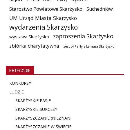
Starostwo Powiatowe Skarżysko
Suchedniów
UM Urząd Miasta Skarżysko
wydarzenia Skarżysko
zaproszenia Skarżysko
wystawa Skarżysko
zbiórka charytatywna
zespół Perły z Lamusa Skarżysko
KATEGORIE
KONKURSY
LUDZIE
SKARŻYSKIE PASJE
SKARŻYSKIE SUKCESY
SKARŻYSZCZANIE (NIE
ZNANI
SKARŻYSZCZANIE W ŚWIECIE