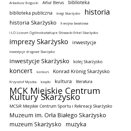
biblioteka
Artur Berus
Arkadiusz Bogucki
historia
biblioteka publiczna
biegi Skarżysko
historia Skarżysko
II wojna światowa
I LO Liceum Ogólnokształcące Słowacki Erbel Skarżysko
imprezy Skarżysko
inwestycje
inwestycje drogowe Skarżysko
inwestycje Skarżysko
kolej Skarżysko
koncert
Konrad Krönig Skarżysko
konkurs
kultura
literatura
Krzysztof Myszka
książki
MCK Miejskie Centrum
Kultury Skarżysko
MCSiR Miejskie Centrum Sportu i Rekreacji Skarżysko
Muzeum im. Orła Białego Skarżysko
muzeum Skarżysko
muzyka