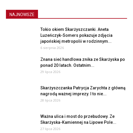
NAJNOWSZE
Tokio okiem Skarżyszczanki. Aneta
Luzeńczyk-Somers pokazuje zdjęcia
japońskiej metropolii w rodzinnym...
6 sierpnia 2026
Znana sieć handlowa znika ze Skarżyska po
ponad 20 latach. Ostatnim...
29 lipca 2026
Skarżyszczanka Patrycja Zarychta z główną
nagrodą ważnej imprezy. I to nie...
28 lipca 2026
Ważna ulica i most do przebudowy. Ze
Skarżyska-Kamiennej na Lipowe Pole...
27 lipca 2026