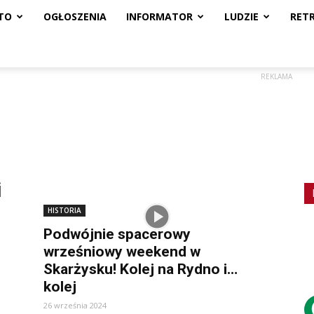
TO
OGŁOSZENIA
INFORMATOR
LUDZIE
RET
REKLAMA
i
HISTORIA
Podwójnie spacerowy
wrześniowy weekend w
Skarżysku! Kolej na Rydno i…
kolej
26 września 2024