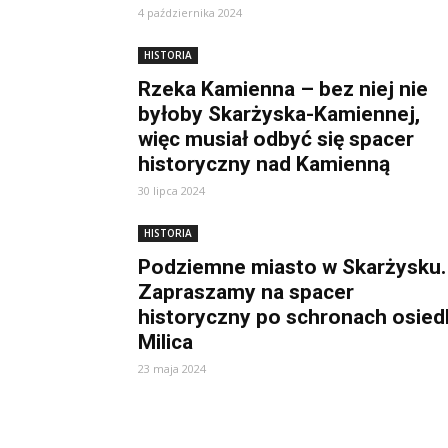
4 października 2024
HISTORIA
Rzeka Kamienna – bez niej nie
byłoby Skarżyska-Kamiennej,
więc musiał odbyć się spacer
historyczny nad Kamienną
30 lipca 2024
HISTORIA
Podziemne miasto w Skarżysku.
Zapraszamy na spacer
historyczny po schronach osied
Milica
23 maja 2024