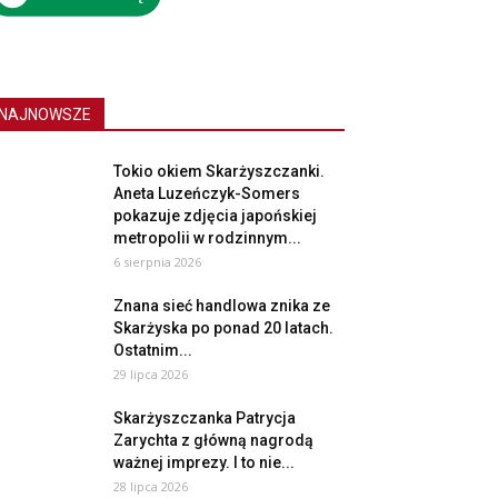
NAJNOWSZE
Tokio okiem Skarżyszczanki.
Aneta Luzeńczyk-Somers
pokazuje zdjęcia japońskiej
metropolii w rodzinnym...
6 sierpnia 2026
Znana sieć handlowa znika ze
Skarżyska po ponad 20 latach.
Ostatnim...
29 lipca 2026
Skarżyszczanka Patrycja
Zarychta z główną nagrodą
ważnej imprezy. I to nie...
28 lipca 2026