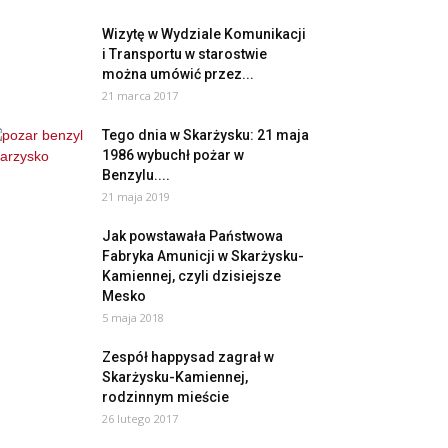
Wizytę w Wydziale Komunikacji
i Transportu w starostwie
można umówić przez...
21 marca 2017
Tego dnia w Skarżysku: 21 maja
1986 wybuchł pożar w
Benzylu....
21 maja 2019
Jak powstawała Państwowa
Fabryka Amunicji w Skarżysku-
Kamiennej, czyli dzisiejsze
Mesko
5 maja 2018
Zespół happysad zagrał w
Skarżysku-Kamiennej,
rodzinnym mieście
26 lutego 2017