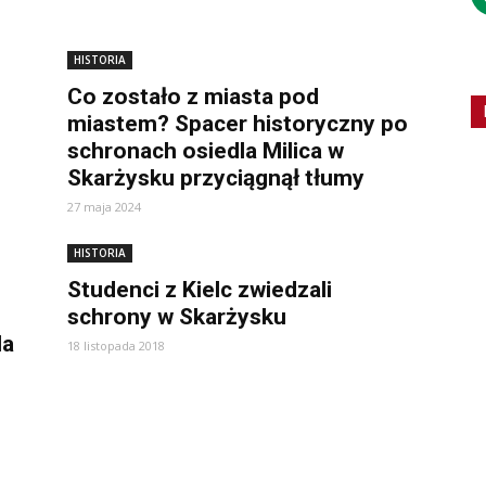
HISTORIA
Co zostało z miasta pod
miastem? Spacer historyczny po
schronach osiedla Milica w
Skarżysku przyciągnął tłumy
27 maja 2024
HISTORIA
Studenci z Kielc zwiedzali
schrony w Skarżysku
la
18 listopada 2018