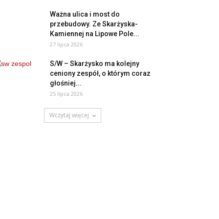
Ważna ulica i most do
przebudowy. Ze Skarżyska-
Kamiennej na Lipowe Pole...
27 lipca 2026
S/W – Skarżysko ma kolejny
ceniony zespół, o którym coraz
głośniej...
25 lipca 2026
Wczytaj więcej