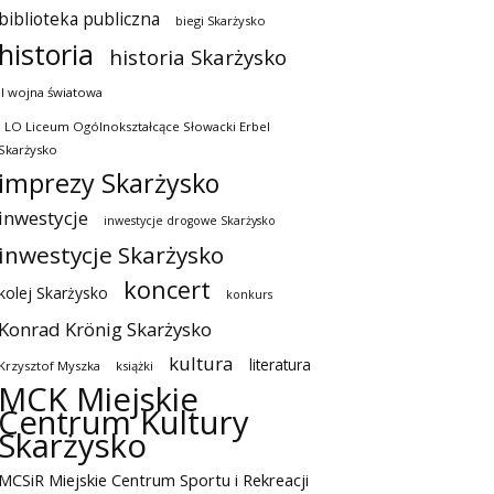
biblioteka publiczna
biegi Skarżysko
historia
historia Skarżysko
II wojna światowa
I LO Liceum Ogólnokształcące Słowacki Erbel
Skarżysko
imprezy Skarżysko
inwestycje
inwestycje drogowe Skarżysko
inwestycje Skarżysko
koncert
kolej Skarżysko
konkurs
Konrad Krönig Skarżysko
kultura
literatura
Krzysztof Myszka
książki
MCK Miejskie
Centrum Kultury
Skarżysko
MCSiR Miejskie Centrum Sportu i Rekreacji