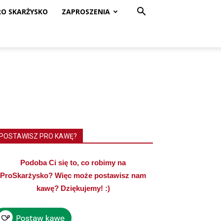
RO SKARŻYSKO
ZAPROSZENIA
POSTAWISZ PRO KAWĘ?
Podoba Ci się to, co robimy na
ProSkarżysko? Więc może postawisz nam
kawę? Dziękujemy! :)