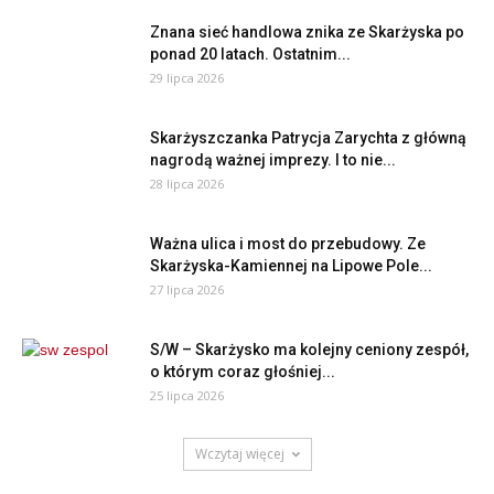
Znana sieć handlowa znika ze Skarżyska po
ponad 20 latach. Ostatnim...
29 lipca 2026
Skarżyszczanka Patrycja Zarychta z główną
nagrodą ważnej imprezy. I to nie...
28 lipca 2026
Ważna ulica i most do przebudowy. Ze
Skarżyska-Kamiennej na Lipowe Pole...
27 lipca 2026
S/W – Skarżysko ma kolejny ceniony zespół,
o którym coraz głośniej...
25 lipca 2026
Wczytaj więcej