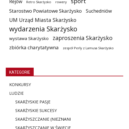
sport
Rejów
Retro Skarżysko
rowery
Starostwo Powiatowe Skarżysko
Suchedniów
UM Urząd Miasta Skarżysko
wydarzenia Skarżysko
zaproszenia Skarżysko
wystawa Skarżysko
zbiórka charytatywna
zespół Perły z Lamusa Skarżysko
KATEGORIE
KONKURSY
LUDZIE
SKARŻYSKIE PASJE
SKARŻYSKIE SUKCESY
SKARŻYSZCZANIE (NIE
ZNANI
SKARŻYSZCZANIE W ŚWIECIE