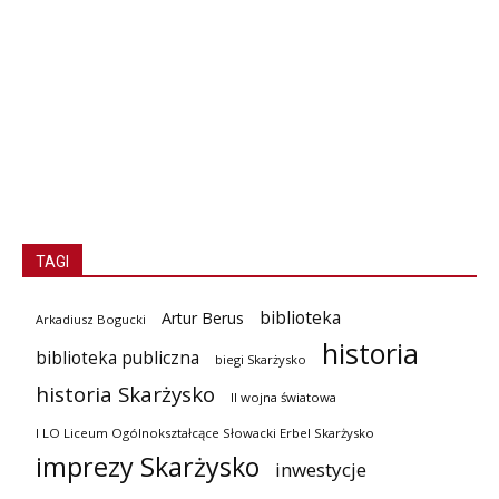
TAGI
biblioteka
Artur Berus
Arkadiusz Bogucki
historia
biblioteka publiczna
biegi Skarżysko
historia Skarżysko
II wojna światowa
I LO Liceum Ogólnokształcące Słowacki Erbel Skarżysko
imprezy Skarżysko
inwestycje