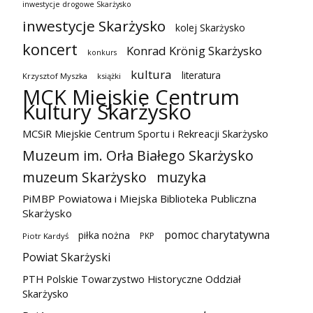
inwestycje drogowe Skarżysko
inwestycje Skarżysko
kolej Skarżysko
koncert
Konrad Krönig Skarżysko
konkurs
kultura
literatura
Krzysztof Myszka
książki
MCK Miejskie Centrum
Kultury Skarżysko
MCSiR Miejskie Centrum Sportu i Rekreacji Skarżysko
Muzeum im. Orła Białego Skarżysko
muzeum Skarżysko
muzyka
PiMBP Powiatowa i Miejska Biblioteka Publiczna
Skarżysko
pomoc charytatywna
piłka nożna
PKP
Piotr Kardyś
Powiat Skarżyski
PTH Polskie Towarzystwo Historyczne Oddział
Skarżysko