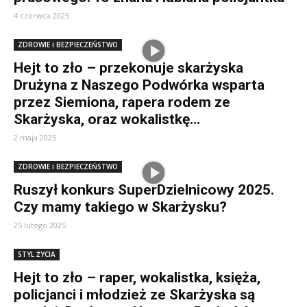
4 czerwca 2025
ZDROWIE i BEZPIECZEŃSTWO
Hejt to zło – przekonuje skarżyska
Drużyna z Naszego Podwórka wsparta
przez Siemiona, rapera rodem ze
Skarżyska, oraz wokalistkę...
2 maja 2025
ZDROWIE i BEZPIECZEŃSTWO
Ruszył konkurs SuperDzielnicowy 2025.
Czy mamy takiego w Skarżysku?
25 lutego 2025
STYL ŻYCIA
Hejt to zło – raper, wokalistka, księża,
policjanci i młodzież ze Skarżyska są