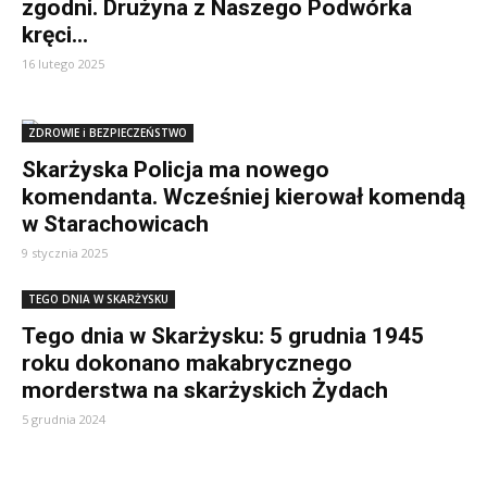
zgodni. Drużyna z Naszego Podwórka
kręci...
16 lutego 2025
ZDROWIE i BEZPIECZEŃSTWO
Skarżyska Policja ma nowego
komendanta. Wcześniej kierował komendą
w Starachowicach
9 stycznia 2025
TEGO DNIA W SKARŻYSKU
Tego dnia w Skarżysku: 5 grudnia 1945
roku dokonano makabrycznego
morderstwa na skarżyskich Żydach
5 grudnia 2024