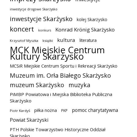
inwestycje drogowe Skarżysko
inwestycje Skarżysko
kolej Skarżysko
koncert
Konrad Krönig Skarżysko
konkurs
kultura
literatura
Krzysztof Myszka
książki
MCK Miejskie Centrum
Kultury Skarżysko
MCSiR Miejskie Centrum Sportu i Rekreacji Skarżysko
Muzeum im. Orła Białego Skarżysko
muzeum Skarżysko
muzyka
PiMBP Powiatowa i Miejska Biblioteka Publiczna
Skarżysko
pomoc charytatywna
piłka nożna
PKP
Piotr Kardyś
Powiat Skarżyski
PTH Polskie Towarzystwo Historyczne Oddział
Skarżysko