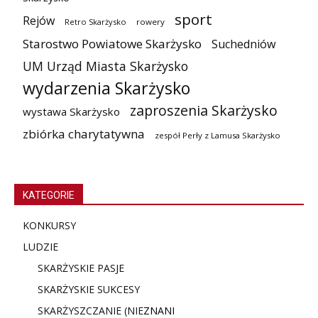
sport
Rejów
Retro Skarżysko
rowery
Starostwo Powiatowe Skarżysko
Suchedniów
UM Urząd Miasta Skarżysko
wydarzenia Skarżysko
zaproszenia Skarżysko
wystawa Skarżysko
zbiórka charytatywna
zespół Perły z Lamusa Skarżysko
KATEGORIE
KONKURSY
LUDZIE
SKARŻYSKIE PASJE
SKARŻYSKIE SUKCESY
SKARŻYSZCZANIE (NIE
ZNANI