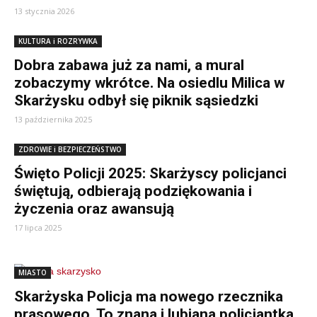
13 stycznia 2026
KULTURA i ROZRYWKA
Dobra zabawa już za nami, a mural
zobaczymy wkrótce. Na osiedlu Milica w
Skarżysku odbył się piknik sąsiedzki
13 października 2025
ZDROWIE i BEZPIECZEŃSTWO
Święto Policji 2025: Skarżyscy policjanci
świętują, odbierają podziękowania i
życzenia oraz awansują
17 lipca 2025
MIASTO
Skarżyska Policja ma nowego rzecznika
prasowego. To znana i lubiana policjantka