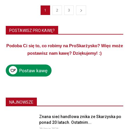
1
2
3
POSTAWISZ PRO KAWĘ?
Podoba Ci się to, co robimy na ProSkarżysko? Więc może
postawisz nam kawę? Dziękujemy! :)
NAJNOWSZE
Znana sieć handlowa znika ze Skarżyska po
ponad 20 latach. Ostatnim...
29 lipca 2026