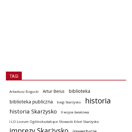
TAGI
biblioteka
Artur Berus
Arkadiusz Bogucki
historia
biblioteka publiczna
biegi Skarżysko
historia Skarżysko
II wojna światowa
I LO Liceum Ogólnokształcące Słowacki Erbel Skarżysko
imprezy Skarżysko
inwestycje