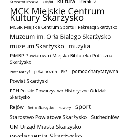
kultura
literatura
Krzysztof Myszka
książki
MCK Miejskie Centrum
Kultury Skarżysko
MCSiR Miejskie Centrum Sportu i Rekreacji Skarżysko
Muzeum im. Orła Białego Skarżysko
muzeum Skarżysko
muzyka
PiMBP Powiatowa i Miejska Biblioteka Publiczna
Skarżysko
pomoc charytatywna
piłka nożna
PKP
Piotr Kardyś
Powiat Skarżyski
PTH Polskie Towarzystwo Historyczne Oddział
Skarżysko
sport
Rejów
Retro Skarżysko
rowery
Starostwo Powiatowe Skarżysko
Suchedniów
UM Urząd Miasta Skarżysko
wydarzenia Skarżysko