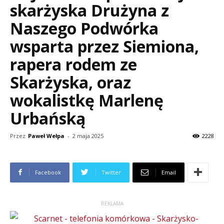
skarżyska Drużyna z
Naszego Podwórka
wsparta przez Siemiona,
rapera rodem ze
Skarżyska, oraz
wokalistkę Marlenę
Urbańską
Przez
Paweł Wełpa
-
2 maja 2025
2228
Facebook
Twitter
Email
REKLAMA