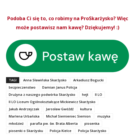
Podoba Ci się to, co robimy na ProSkarżysko? Więc
może postawisz nam kawę? Dziękujemy! :)
TAGI
Anna Sławińska Skarżysko
Arkadiusz Bogucki
bezpieczenstwo
Damian Janus Policja
Drużyna z naszego podwórka Skarżysko
hejt
II LO
II LO Liceum Ogólnokształcące Mickiewicz Skarżysko
Jakub Andrzejczak
Jarosław Gwóźdź
kultura
Marlena Urbańska
Michał Siemieniec Siemion
muzyka
młodzież
parafia pw. św. Brata Alberta
piosenka
piosenki o Skarżysku
Policja Kielce
Policja Skarżysko