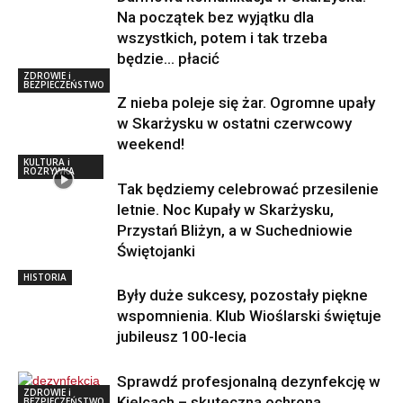
Na początek bez wyjątku dla
wszystkich, potem i tak trzeba
będzie… płacić
ZDROWIE i
BEZPIECZEŃSTWO
Z nieba poleje się żar. Ogromne upały
w Skarżysku w ostatni czerwcowy
weekend!
KULTURA i
ROZRYWKA
Tak będziemy celebrować przesilenie
letnie. Noc Kupały w Skarżysku,
Przystań Bliżyn, a w Suchedniowie
Świętojanki
HISTORIA
Były duże sukcesy, pozostały piękne
wspomnienia. Klub Wioślarski świętuje
jubileusz 100-lecia
Sprawdź profesjonalną dezynfekcję w
ZDROWIE i
Kielcach – skuteczna ochrona
BEZPIECZEŃSTWO