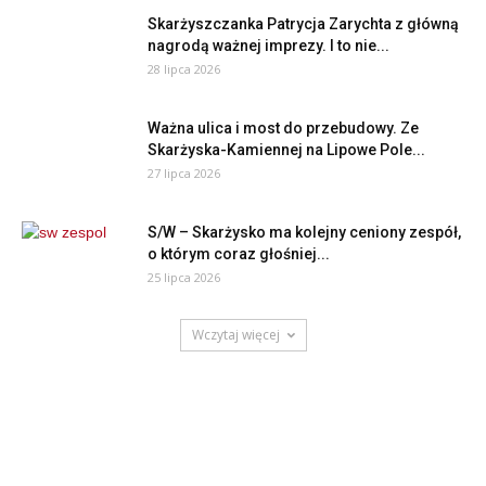
Skarżyszczanka Patrycja Zarychta z główną
nagrodą ważnej imprezy. I to nie...
28 lipca 2026
Ważna ulica i most do przebudowy. Ze
Skarżyska-Kamiennej na Lipowe Pole...
27 lipca 2026
S/W – Skarżysko ma kolejny ceniony zespół,
o którym coraz głośniej...
25 lipca 2026
Wczytaj więcej