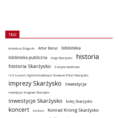
TAGI
biblioteka
Artur Berus
Arkadiusz Bogucki
historia
biblioteka publiczna
biegi Skarżysko
historia Skarżysko
II wojna światowa
I LO Liceum Ogólnokształcące Słowacki Erbel Skarżysko
imprezy Skarżysko
inwestycje
inwestycje drogowe Skarżysko
inwestycje Skarżysko
kolej Skarżysko
koncert
Konrad Krönig Skarżysko
konkurs