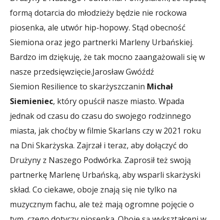
formą dotarcia do młodzieży będzie nie rockowa
piosenka, ale utwór hip-hopowy. Stąd obecność
Siemiona oraz jego partnerki Marleny Urbańskiej.
Bardzo im dziękuję, że tak mocno zaangażowali się w
nasze przedsięwzięcie.
Jarosław Gwóźdź
Siemion Resilience to skarżyszczanin
Michał
Siemieniec
, który opuścił nasze miasto. Wpada
jednak od czasu do czasu do swojego rodzinnego
miasta, jak choćby w filmie Skarlans czy w 2021 roku
na Dni Skarżyska. Zajrzał i teraz, aby dołączyć do
Drużyny z Naszego Podwórka. Zaprosił też swoją
partnerkę Marlenę Urbańską, aby wsparli skarżyski
skład. Co ciekawe, oboje znają się nie tylko na
muzycznym fachu, ale też mają ogromne pojęcie o
tym, czego dotyczy piosenka. Oboje są wykształceni w