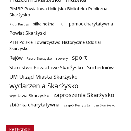
PiMBP Powiatowa i Miejska Biblioteka Publiczna
Skarżysko
pomoc charytatywna
piłka nożna
PKP
Piotr Kardyś
Powiat Skarżyski
PTH Polskie Towarzystwo Historyczne Oddział
Skarżysko
sport
Rejów
Retro Skarżysko
rowery
Starostwo Powiatowe Skarżysko
Suchedniów
UM Urząd Miasta Skarżysko
wydarzenia Skarżysko
zaproszenia Skarżysko
wystawa Skarżysko
zbiórka charytatywna
zespół Perły z Lamusa Skarżysko
KATEGORIE