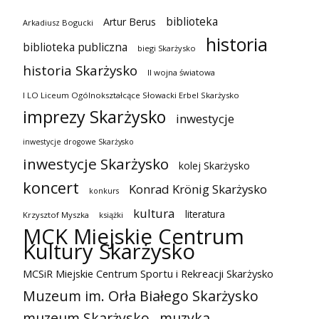
biblioteka
Artur Berus
Arkadiusz Bogucki
historia
biblioteka publiczna
biegi Skarżysko
historia Skarżysko
II wojna światowa
I LO Liceum Ogólnokształcące Słowacki Erbel Skarżysko
imprezy Skarżysko
inwestycje
inwestycje drogowe Skarżysko
inwestycje Skarżysko
kolej Skarżysko
koncert
Konrad Krönig Skarżysko
konkurs
kultura
literatura
Krzysztof Myszka
książki
MCK Miejskie Centrum
Kultury Skarżysko
MCSiR Miejskie Centrum Sportu i Rekreacji Skarżysko
Muzeum im. Orła Białego Skarżysko
muzeum Skarżysko
muzyka