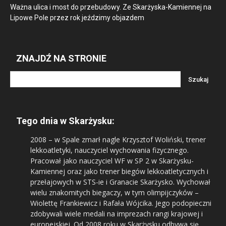
Ważna ulica i most do przebudowy. Ze Skarżyska-Kamiennej na
Lipowe Pole przez rok jeździmy objazdem
ZNAJDŹ NA STRONIE
Tego dnia w Skarżysku:
2008
– w Spale zmarł nagle Krzysztof Woliński, trener
lekkoatletyki, nauczyciel wychowania fizycznego.
Pracował jako nauczyciel WF w SP 2 w Skarżysku-
Kamiennej oraz jako trener biegów lekkoatletycznych i
przełajowych w STS-ie i Granacie Skarżysko. Wychował
wielu znakomitych biegaczy, w tym olimpijczyków –
Wiolettę Frankiewicz i Rafała Wójcika. Jego podopieczni
zdobywali wiele medali na imprezach rangi krajowej i
europejskiej. Od 2008 roku w Skarżysku odbywa się