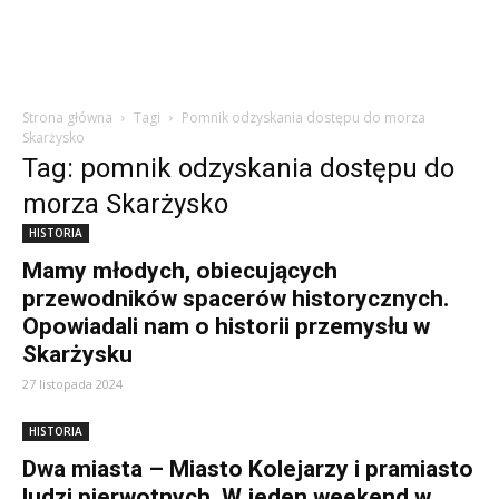
Strona główna
Tagi
Pomnik odzyskania dostępu do morza
Skarżysko
Tag: pomnik odzyskania dostępu do
morza Skarżysko
HISTORIA
Mamy młodych, obiecujących
przewodników spacerów historycznych.
Opowiadali nam o historii przemysłu w
Skarżysku
27 listopada 2024
HISTORIA
Dwa miasta – Miasto Kolejarzy i pramiasto
ludzi pierwotnych. W jeden weekend w