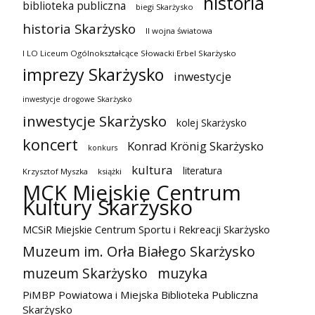
historia
biblioteka publiczna
biegi Skarżysko
historia Skarżysko
II wojna światowa
I LO Liceum Ogólnokształcące Słowacki Erbel Skarżysko
imprezy Skarżysko
inwestycje
inwestycje drogowe Skarżysko
inwestycje Skarżysko
kolej Skarżysko
koncert
Konrad Krönig Skarżysko
konkurs
kultura
literatura
Krzysztof Myszka
książki
MCK Miejskie Centrum
Kultury Skarżysko
MCSiR Miejskie Centrum Sportu i Rekreacji Skarżysko
Muzeum im. Orła Białego Skarżysko
muzeum Skarżysko
muzyka
PiMBP Powiatowa i Miejska Biblioteka Publiczna
Skarżysko