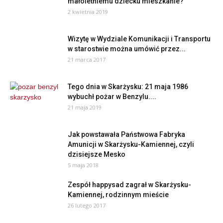
małoletniemu dziecku mieszkanie?
2 kwietnia 2019
Wizytę w Wydziale Komunikacji i Transportu
w starostwie można umówić przez...
21 marca 2017
Tego dnia w Skarżysku: 21 maja 1986
wybuchł pożar w Benzylu....
21 maja 2019
Jak powstawała Państwowa Fabryka
Amunicji w Skarżysku-Kamiennej, czyli
dzisiejsze Mesko
5 maja 2018
Zespół happysad zagrał w Skarżysku-
Kamiennej, rodzinnym mieście
26 lutego 2017