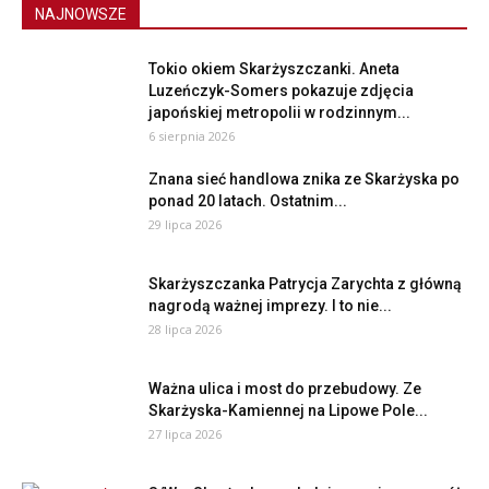
NAJNOWSZE
Tokio okiem Skarżyszczanki. Aneta
Luzeńczyk-Somers pokazuje zdjęcia
japońskiej metropolii w rodzinnym...
6 sierpnia 2026
Znana sieć handlowa znika ze Skarżyska po
ponad 20 latach. Ostatnim...
29 lipca 2026
Skarżyszczanka Patrycja Zarychta z główną
nagrodą ważnej imprezy. I to nie...
28 lipca 2026
Ważna ulica i most do przebudowy. Ze
Skarżyska-Kamiennej na Lipowe Pole...
27 lipca 2026