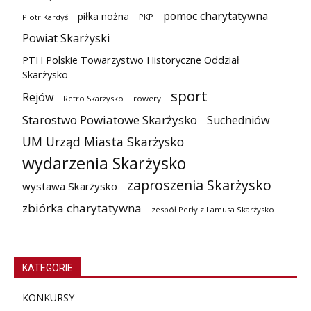
pomoc charytatywna
piłka nożna
PKP
Piotr Kardyś
Powiat Skarżyski
PTH Polskie Towarzystwo Historyczne Oddział
Skarżysko
sport
Rejów
Retro Skarżysko
rowery
Starostwo Powiatowe Skarżysko
Suchedniów
UM Urząd Miasta Skarżysko
wydarzenia Skarżysko
zaproszenia Skarżysko
wystawa Skarżysko
zbiórka charytatywna
zespół Perły z Lamusa Skarżysko
KATEGORIE
KONKURSY