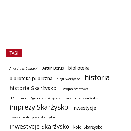
TAGI
biblioteka
Artur Berus
Arkadiusz Bogucki
historia
biblioteka publiczna
biegi Skarżysko
historia Skarżysko
II wojna światowa
I LO Liceum Ogólnokształcące Słowacki Erbel Skarżysko
imprezy Skarżysko
inwestycje
inwestycje drogowe Skarżysko
inwestycje Skarżysko
kolej Skarżysko