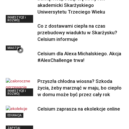
akademicki Skarżyskiego
Uniwersytetu Trzeciego Wieku
INWESTYCJE i
ROZWÓJ
Co z dostawami ciepła na czas
przebudowy wiaduktu w Skarżysku?
Celsium informuje
MIASTO
Celsium dla Alexa Michalskiego. Akcja
#AlexChallenge trwa!
Przyszła chłodna wiosna? Szkoda
życia, żeby marznąć w maju, bo ciepło
INWESTYCJE i
ROZWÓJ
w domu może być przez cały rok
Celsium zaprasza na ekolekcje online
EDUKACJA
ZAPYTAJ