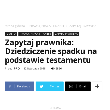
Strona główna
PRAWO, PRACA i FINANSE
ZAPYTAJ PRAWNIKA
MIASTO
PRAWO, PRACA i FINANSE
ZAPYTAJ PRAWNIKA
Zapytaj prawnika:
Dziedziczenie spadku na
podstawie testamentu
Przez
PRO
-
12 listopada 2018
2866
Facebook
Twitter
Email
REKLAMA