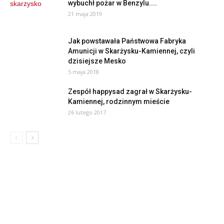
wybuchł pożar w Benzylu....
21 maja 2019
Jak powstawała Państwowa Fabryka
Amunicji w Skarżysku-Kamiennej, czyli
dzisiejsze Mesko
5 maja 2018
Zespół happysad zagrał w Skarżysku-
Kamiennej, rodzinnym mieście
26 lutego 2017