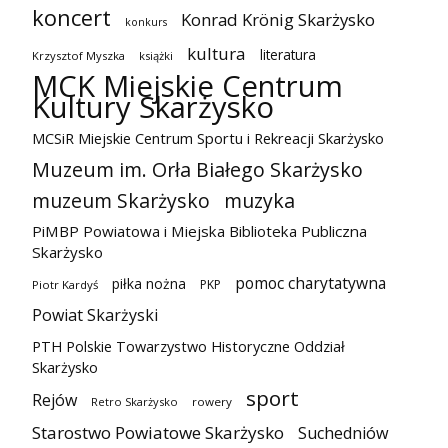
koncert
Konrad Krönig Skarżysko
konkurs
kultura
literatura
Krzysztof Myszka
książki
MCK Miejskie Centrum
Kultury Skarżysko
MCSiR Miejskie Centrum Sportu i Rekreacji Skarżysko
Muzeum im. Orła Białego Skarżysko
muzeum Skarżysko
muzyka
PiMBP Powiatowa i Miejska Biblioteka Publiczna
Skarżysko
pomoc charytatywna
piłka nożna
PKP
Piotr Kardyś
Powiat Skarżyski
PTH Polskie Towarzystwo Historyczne Oddział
Skarżysko
sport
Rejów
Retro Skarżysko
rowery
Starostwo Powiatowe Skarżysko
Suchedniów