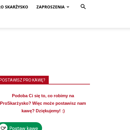
RO SKARŻYSKO
ZAPROSZENIA
POSTAWISZ PRO KAWĘ?
Podoba Ci się to, co robimy na
ProSkarżysko? Więc może postawisz nam
kawę? Dziękujemy! :)