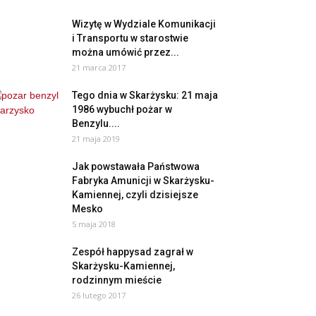
Wizytę w Wydziale Komunikacji
i Transportu w starostwie
można umówić przez...
21 marca 2017
Tego dnia w Skarżysku: 21 maja
1986 wybuchł pożar w
Benzylu....
21 maja 2019
Jak powstawała Państwowa
Fabryka Amunicji w Skarżysku-
Kamiennej, czyli dzisiejsze
Mesko
5 maja 2018
Zespół happysad zagrał w
Skarżysku-Kamiennej,
rodzinnym mieście
26 lutego 2017