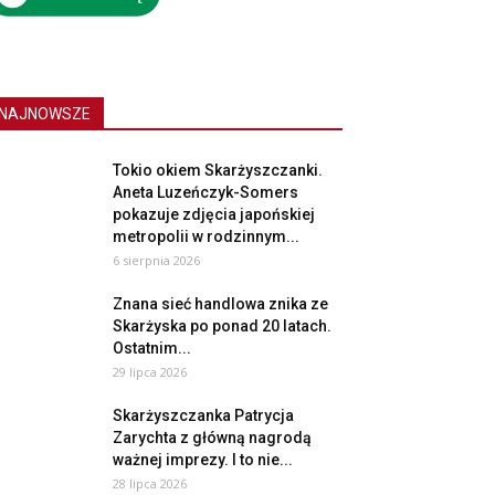
NAJNOWSZE
Tokio okiem Skarżyszczanki.
Aneta Luzeńczyk-Somers
pokazuje zdjęcia japońskiej
metropolii w rodzinnym...
6 sierpnia 2026
Znana sieć handlowa znika ze
Skarżyska po ponad 20 latach.
Ostatnim...
29 lipca 2026
Skarżyszczanka Patrycja
Zarychta z główną nagrodą
ważnej imprezy. I to nie...
28 lipca 2026