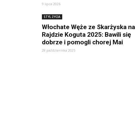
9 lipca 2026
STYL ŻYCIA
Włochate Węże ze Skarżyska na
Rajdzie Koguta 2025: Bawili się
dobrze i pomogli chorej Mai
28 października 2025