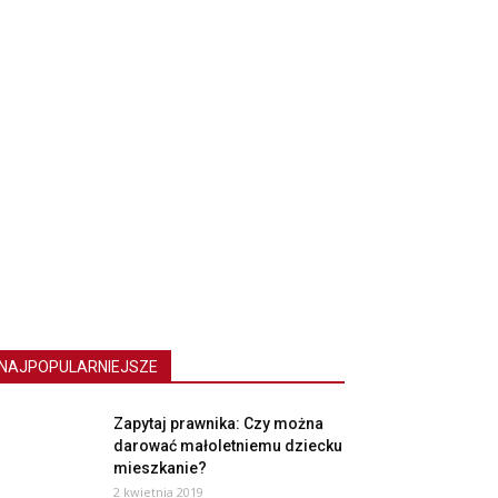
NAJPOPULARNIEJSZE
Zapytaj prawnika: Czy można
darować małoletniemu dziecku
mieszkanie?
2 kwietnia 2019