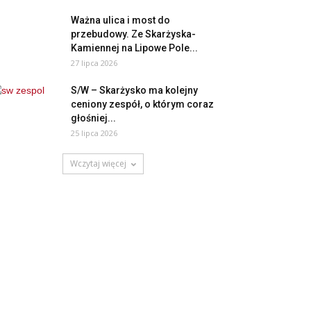
Ważna ulica i most do
przebudowy. Ze Skarżyska-
Kamiennej na Lipowe Pole...
27 lipca 2026
S/W – Skarżysko ma kolejny
ceniony zespół, o którym coraz
głośniej...
25 lipca 2026
Wczytaj więcej