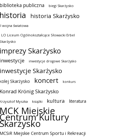
biblioteka publiczna
biegi Skarżysko
historia
historia Skarżysko
II wojna światowa
I LO Liceum Ogólnokształcące Słowacki Erbel
Skarżysko
imprezy Skarżysko
inwestycje
inwestycje drogowe Skarżysko
inwestycje Skarżysko
koncert
kolej Skarżysko
konkurs
Konrad Krönig Skarżysko
kultura
literatura
Krzysztof Myszka
książki
MCK Miejskie
Centrum Kultury
Skarżysko
MCSiR Miejskie Centrum Sportu i Rekreacji