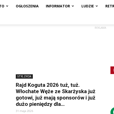
TO
OGŁOSZENIA
INFORMATOR
LUDZIE
RET
REKLAMA
STYL ŻYCIA
Rajd Koguta 2026 tuż, tuż.
Włochate Węże ze Skarżyska już
gotowi, już mają sponsorów i już
dużo pieniędzy dla...
31 maja 2026