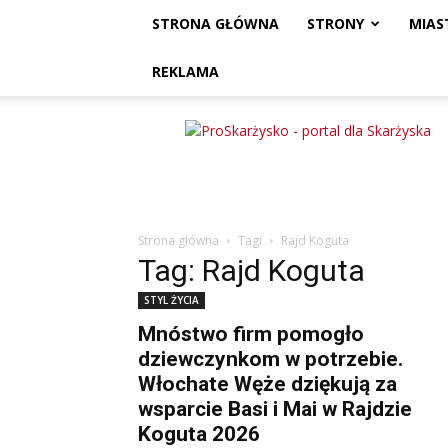
STRONA GŁÓWNA
STRONY
MIAS
REKLAMA
ProSkarżysko
Strona główna
Tagi
Rajd Koguta
Tag: Rajd Koguta
STYL ŻYCIA
Mnóstwo firm pomogło
dziewczynkom w potrzebie.
Włochate Węże dziękują za
wsparcie Basi i Mai w Rajdzie
Koguta 2026