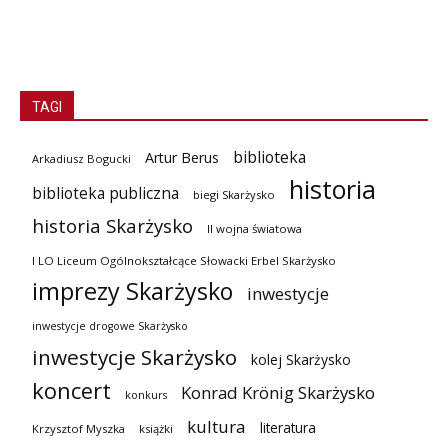
TAGI
biblioteka
Artur Berus
Arkadiusz Bogucki
historia
biblioteka publiczna
biegi Skarżysko
historia Skarżysko
II wojna światowa
I LO Liceum Ogólnokształcące Słowacki Erbel Skarżysko
imprezy Skarżysko
inwestycje
inwestycje drogowe Skarżysko
inwestycje Skarżysko
kolej Skarżysko
koncert
Konrad Krönig Skarżysko
konkurs
kultura
literatura
Krzysztof Myszka
książki