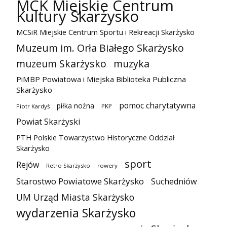
MCK Miejskie Centrum
Kultury Skarżysko
MCSiR Miejskie Centrum Sportu i Rekreacji Skarżysko
Muzeum im. Orła Białego Skarżysko
muzeum Skarżysko
muzyka
PiMBP Powiatowa i Miejska Biblioteka Publiczna
Skarżysko
pomoc charytatywna
piłka nożna
PKP
Piotr Kardyś
Powiat Skarżyski
PTH Polskie Towarzystwo Historyczne Oddział
Skarżysko
sport
Rejów
Retro Skarżysko
rowery
Starostwo Powiatowe Skarżysko
Suchedniów
UM Urząd Miasta Skarżysko
wydarzenia Skarżysko