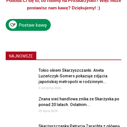
Podoba Ci się to, co robimy na ProSkarżysko? Więc może
postawisz nam kawę? Dziękujemy! :)
NAJNOWSZE
Tokio okiem Skarżyszczanki. Aneta
Luzeńczyk-Somers pokazuje zdjęcia
japońskiej metropolii w rodzinnym...
6 sierpnia 2026
Znana sieć handlowa znika ze Skarżyska po
ponad 20 latach. Ostatnim...
29 lipca 2026
Skarżyszczanka Patrycja Zarychta z główną