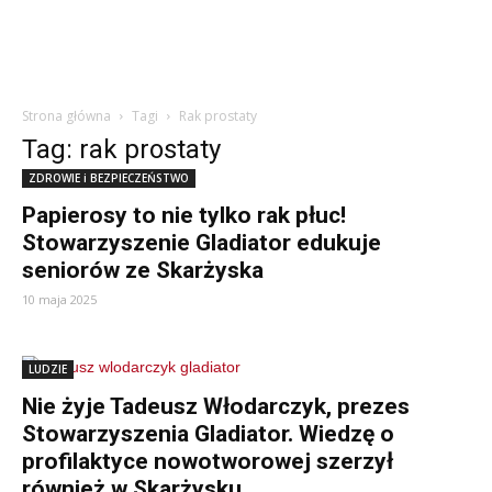
Strona główna
Tagi
Rak prostaty
Tag: rak prostaty
ZDROWIE i BEZPIECZEŃSTWO
Papierosy to nie tylko rak płuc!
Stowarzyszenie Gladiator edukuje
seniorów ze Skarżyska
10 maja 2025
LUDZIE
Nie żyje Tadeusz Włodarczyk, prezes
Stowarzyszenia Gladiator. Wiedzę o
profilaktyce nowotworowej szerzył
również w Skarżysku