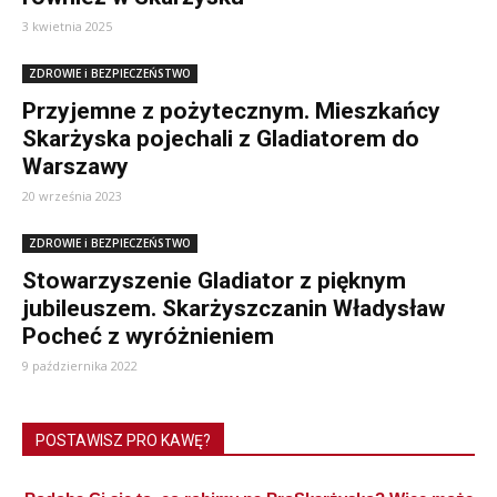
3 kwietnia 2025
ZDROWIE i BEZPIECZEŃSTWO
Przyjemne z pożytecznym. Mieszkańcy
Skarżyska pojechali z Gladiatorem do
Warszawy
20 września 2023
ZDROWIE i BEZPIECZEŃSTWO
Stowarzyszenie Gladiator z pięknym
jubileuszem. Skarżyszczanin Władysław
Pocheć z wyróżnieniem
9 października 2022
POSTAWISZ PRO KAWĘ?