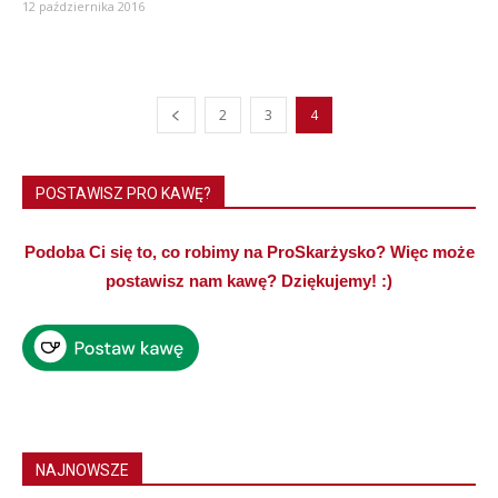
12 października 2016
2
3
4
POSTAWISZ PRO KAWĘ?
Podoba Ci się to, co robimy na ProSkarżysko? Więc może
postawisz nam kawę? Dziękujemy! :)
NAJNOWSZE