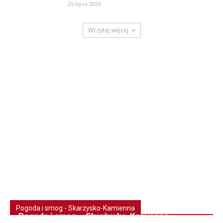
25 lipca 2026
Wczytaj więcej
Pogoda i smog - Skarżysko-Kamienna
Pogoda i smog – Skarżysko-Kamienna