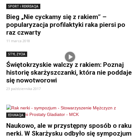
SPORT i REKREACJA
Bieg „Nie cyckamy się z rakiem” –
popularyzacja profilaktyki raka piersi po
raz czwarty
11 marca 2018
STYL ŻYCIA
Świętokrzyskie walczy z rakiem: Poznaj
historię skarżyszczanki, która nie poddaje
się nowotworowi
23 października 2017
EDUKACJA
Naukowo, ale w przystępny sposób o raku
nerki. W Skarżysku odbyło się sympozjum