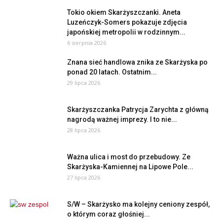
Tokio okiem Skarżyszczanki. Aneta
Luzeńczyk-Somers pokazuje zdjęcia
japońskiej metropolii w rodzinnym...
6 sierpnia 2026
Znana sieć handlowa znika ze Skarżyska po
ponad 20 latach. Ostatnim...
29 lipca 2026
Skarżyszczanka Patrycja Zarychta z główną
nagrodą ważnej imprezy. I to nie...
28 lipca 2026
Ważna ulica i most do przebudowy. Ze
Skarżyska-Kamiennej na Lipowe Pole...
27 lipca 2026
S/W – Skarżysko ma kolejny ceniony zespół,
o którym coraz głośniej...