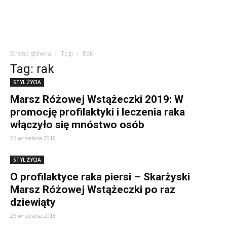
Strona główna
Tagi
Rak
Tag: rak
STYL ŻYCIA
Marsz Różowej Wstążeczki 2019: W
promocję profilaktyki i leczenia raka
włączyło się mnóstwo osób
26 września 2019
STYL ŻYCIA
O profilaktyce raka piersi – Skarżyski
Marsz Różowej Wstążeczki po raz
dziewiąty
25 września 2018