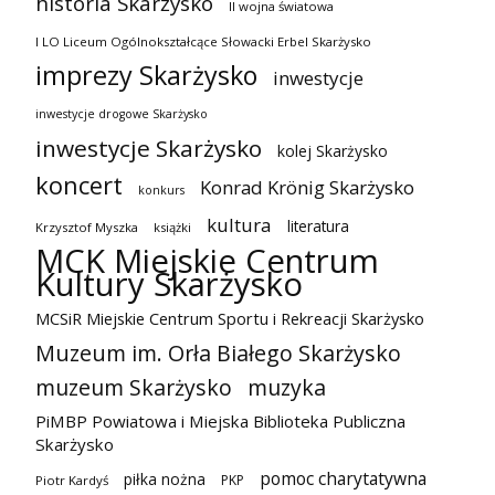
historia Skarżysko
II wojna światowa
I LO Liceum Ogólnokształcące Słowacki Erbel Skarżysko
imprezy Skarżysko
inwestycje
inwestycje drogowe Skarżysko
inwestycje Skarżysko
kolej Skarżysko
koncert
Konrad Krönig Skarżysko
konkurs
kultura
literatura
Krzysztof Myszka
książki
MCK Miejskie Centrum
Kultury Skarżysko
MCSiR Miejskie Centrum Sportu i Rekreacji Skarżysko
Muzeum im. Orła Białego Skarżysko
muzeum Skarżysko
muzyka
PiMBP Powiatowa i Miejska Biblioteka Publiczna
Skarżysko
pomoc charytatywna
piłka nożna
PKP
Piotr Kardyś