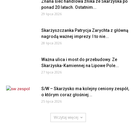
Znana sieć handlowa znika ze Skarżyska po
ponad 20 latach. Ostatnim...
29 lipca 2026
Skarżyszczanka Patrycja Zarychta z główną
nagrodą ważnej imprezy. I to nie...
28 lipca 2026
Ważna ulica i most do przebudowy. Ze
Skarżyska-Kamiennej na Lipowe Pole...
27 lipca 2026
S/W – Skarżysko ma kolejny ceniony zespół,
o którym coraz głośniej...
25 lipca 2026
Wczytaj więcej