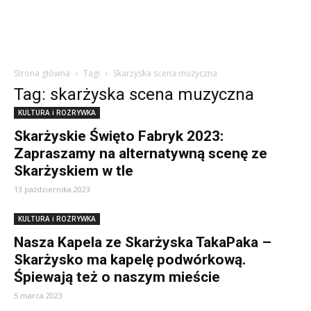
Strona główna
Tagi
Skarżyska scena muzyczna
Tag: skarżyska scena muzyczna
KULTURA i ROZRYWKA
Skarżyskie Święto Fabryk 2023:
Zapraszamy na alternatywną scenę ze
Skarżyskiem w tle
13 października 2023
KULTURA i ROZRYWKA
Nasza Kapela ze Skarżyska TakaPaka –
Skarżysko ma kapelę podwórkową.
Śpiewają też o naszym mieście
5 marca 2023