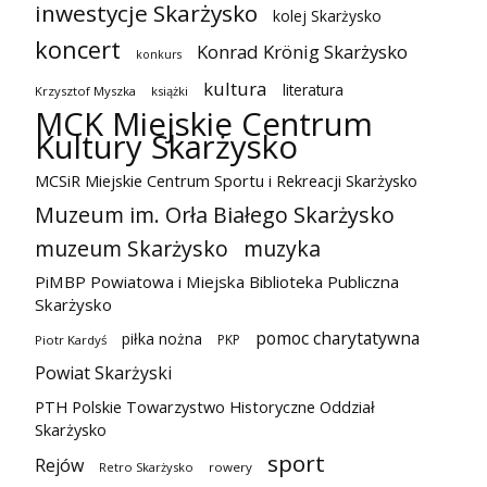
inwestycje Skarżysko
kolej Skarżysko
koncert
Konrad Krönig Skarżysko
konkurs
kultura
literatura
Krzysztof Myszka
książki
MCK Miejskie Centrum
Kultury Skarżysko
MCSiR Miejskie Centrum Sportu i Rekreacji Skarżysko
Muzeum im. Orła Białego Skarżysko
muzeum Skarżysko
muzyka
PiMBP Powiatowa i Miejska Biblioteka Publiczna
Skarżysko
pomoc charytatywna
piłka nożna
PKP
Piotr Kardyś
Powiat Skarżyski
PTH Polskie Towarzystwo Historyczne Oddział
Skarżysko
sport
Rejów
Retro Skarżysko
rowery