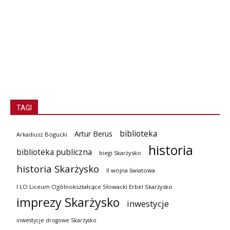
TAGI
biblioteka
Artur Berus
Arkadiusz Bogucki
historia
biblioteka publiczna
biegi Skarżysko
historia Skarżysko
II wojna światowa
I LO Liceum Ogólnokształcące Słowacki Erbel Skarżysko
imprezy Skarżysko
inwestycje
inwestycje drogowe Skarżysko