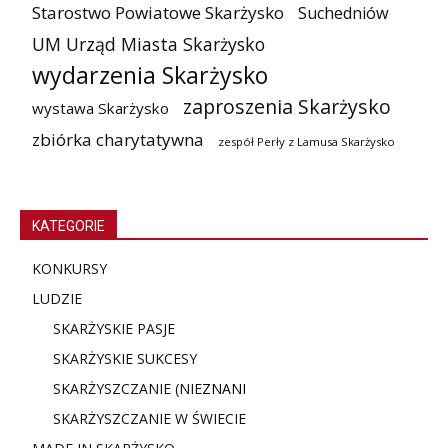
Starostwo Powiatowe Skarżysko
Suchedniów
UM Urząd Miasta Skarżysko
wydarzenia Skarżysko
zaproszenia Skarżysko
wystawa Skarżysko
zbiórka charytatywna
zespół Perły z Lamusa Skarżysko
KATEGORIE
KONKURSY
LUDZIE
SKARŻYSKIE PASJE
SKARŻYSKIE SUKCESY
SKARŻYSZCZANIE (NIE
ZNANI
SKARŻYSZCZANIE W ŚWIECIE