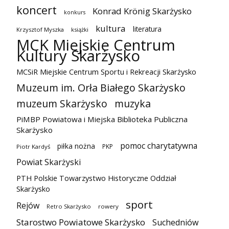
koncert
Konrad Krönig Skarżysko
konkurs
kultura
literatura
Krzysztof Myszka
książki
MCK Miejskie Centrum
Kultury Skarżysko
MCSiR Miejskie Centrum Sportu i Rekreacji Skarżysko
Muzeum im. Orła Białego Skarżysko
muzeum Skarżysko
muzyka
PiMBP Powiatowa i Miejska Biblioteka Publiczna
Skarżysko
pomoc charytatywna
piłka nożna
PKP
Piotr Kardyś
Powiat Skarżyski
PTH Polskie Towarzystwo Historyczne Oddział
Skarżysko
sport
Rejów
Retro Skarżysko
rowery
Starostwo Powiatowe Skarżysko
Suchedniów