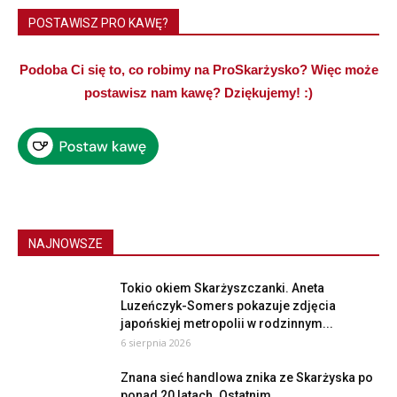
POSTAWISZ PRO KAWĘ?
Podoba Ci się to, co robimy na ProSkarżysko? Więc może
postawisz nam kawę? Dziękujemy! :)
NAJNOWSZE
Tokio okiem Skarżyszczanki. Aneta
Luzeńczyk-Somers pokazuje zdjęcia
japońskiej metropolii w rodzinnym...
6 sierpnia 2026
Znana sieć handlowa znika ze Skarżyska po
ponad 20 latach. Ostatnim...