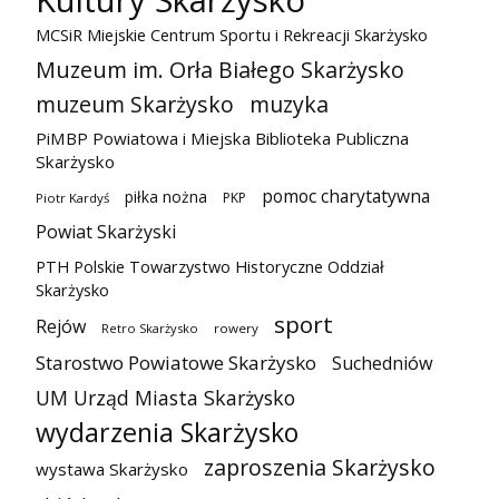
Kultury Skarżysko
MCSiR Miejskie Centrum Sportu i Rekreacji Skarżysko
Muzeum im. Orła Białego Skarżysko
muzeum Skarżysko
muzyka
PiMBP Powiatowa i Miejska Biblioteka Publiczna
Skarżysko
pomoc charytatywna
piłka nożna
PKP
Piotr Kardyś
Powiat Skarżyski
PTH Polskie Towarzystwo Historyczne Oddział
Skarżysko
sport
Rejów
Retro Skarżysko
rowery
Starostwo Powiatowe Skarżysko
Suchedniów
UM Urząd Miasta Skarżysko
wydarzenia Skarżysko
zaproszenia Skarżysko
wystawa Skarżysko