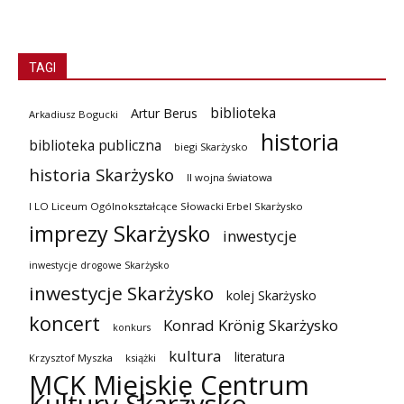
TAGI
biblioteka
Artur Berus
Arkadiusz Bogucki
historia
biblioteka publiczna
biegi Skarżysko
historia Skarżysko
II wojna światowa
I LO Liceum Ogólnokształcące Słowacki Erbel Skarżysko
imprezy Skarżysko
inwestycje
inwestycje drogowe Skarżysko
inwestycje Skarżysko
kolej Skarżysko
koncert
Konrad Krönig Skarżysko
konkurs
kultura
literatura
Krzysztof Myszka
książki
MCK Miejskie Centrum