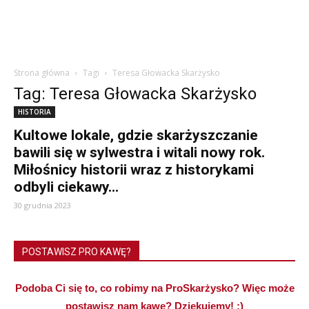
Strona główna
Tagi
Teresa Głowacka Skarżysko
Tag: Teresa Głowacka Skarżysko
HISTORIA
Kultowe lokale, gdzie skarżyszczanie
bawili się w sylwestra i witali nowy rok.
Miłośnicy historii wraz z historykami
odbyli ciekawy...
30 grudnia 2023
POSTAWISZ PRO KAWĘ?
Podoba Ci się to, co robimy na ProSkarżysko? Więc może
postawisz nam kawę? Dziękujemy! :)