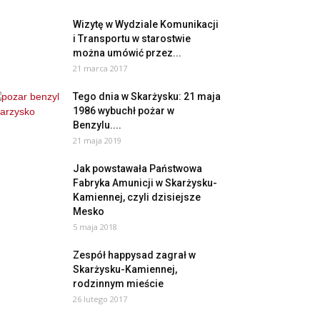
Wizytę w Wydziale Komunikacji
i Transportu w starostwie
można umówić przez...
21 marca 2017
Tego dnia w Skarżysku: 21 maja
1986 wybuchł pożar w
Benzylu....
21 maja 2019
Jak powstawała Państwowa
Fabryka Amunicji w Skarżysku-
Kamiennej, czyli dzisiejsze
Mesko
5 maja 2018
Zespół happysad zagrał w
Skarżysku-Kamiennej,
rodzinnym mieście
26 lutego 2017