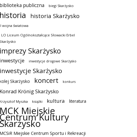
biblioteka publiczna
biegi Skarżysko
historia
historia Skarżysko
II wojna światowa
I LO Liceum Ogólnokształcące Słowacki Erbel
Skarżysko
imprezy Skarżysko
inwestycje
inwestycje drogowe Skarżysko
inwestycje Skarżysko
koncert
kolej Skarżysko
konkurs
Konrad Krönig Skarżysko
kultura
literatura
Krzysztof Myszka
książki
MCK Miejskie
Centrum Kultury
Skarżysko
MCSiR Miejskie Centrum Sportu i Rekreacji