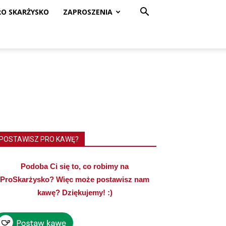
RO SKARŻYSKO
ZAPROSZENIA
POSTAWISZ PRO KAWĘ?
Podoba Ci się to, co robimy na
ProSkarżysko? Więc może postawisz nam
kawę? Dziękujemy! :)