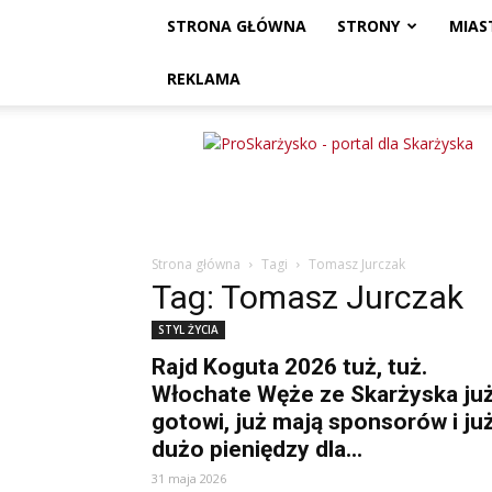
STRONA GŁÓWNA
STRONY
MIAS
REKLAMA
ProSkarżysko
Strona główna
Tagi
Tomasz Jurczak
Tag: Tomasz Jurczak
STYL ŻYCIA
Rajd Koguta 2026 tuż, tuż.
Włochate Węże ze Skarżyska ju
gotowi, już mają sponsorów i ju
dużo pieniędzy dla...
31 maja 2026