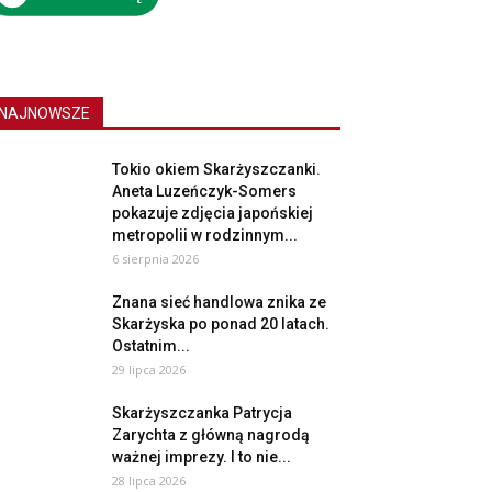
NAJNOWSZE
Tokio okiem Skarżyszczanki.
Aneta Luzeńczyk-Somers
pokazuje zdjęcia japońskiej
metropolii w rodzinnym...
6 sierpnia 2026
Znana sieć handlowa znika ze
Skarżyska po ponad 20 latach.
Ostatnim...
29 lipca 2026
Skarżyszczanka Patrycja
Zarychta z główną nagrodą
ważnej imprezy. I to nie...
28 lipca 2026