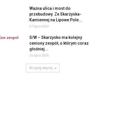
Ważna ulica i most do
przebudowy. Ze Skarżyska-
Kamiennej na Lipowe Pole...
27 lipca 2026
S/W – Skarżysko ma kolejny
ceniony zespół, o którym coraz
głośniej...
25 lipca 2026
Wczytaj więcej