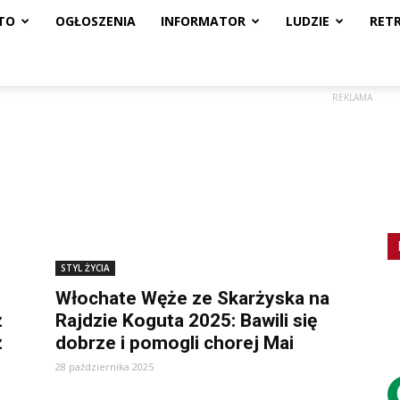
TO
OGŁOSZENIA
INFORMATOR
LUDZIE
RET
REKLAMA
STYL ŻYCIA
Włochate Węże ze Skarżyska na
ż
Rajdzie Koguta 2025: Bawili się
ż
dobrze i pomogli chorej Mai
28 października 2025