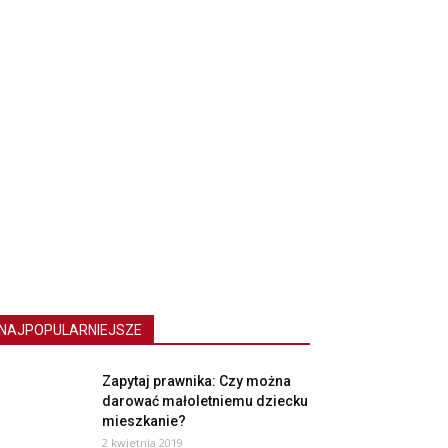
NAJPOPULARNIEJSZE
Zapytaj prawnika: Czy można
darować małoletniemu dziecku
mieszkanie?
2 kwietnia 2019