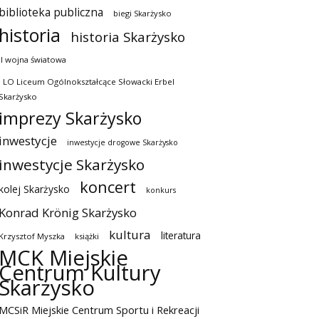
biblioteka publiczna
biegi Skarżysko
historia
historia Skarżysko
II wojna światowa
I LO Liceum Ogólnokształcące Słowacki Erbel
Skarżysko
imprezy Skarżysko
inwestycje
inwestycje drogowe Skarżysko
inwestycje Skarżysko
koncert
kolej Skarżysko
konkurs
Konrad Krönig Skarżysko
kultura
literatura
Krzysztof Myszka
książki
MCK Miejskie
Centrum Kultury
Skarżysko
MCSiR Miejskie Centrum Sportu i Rekreacji