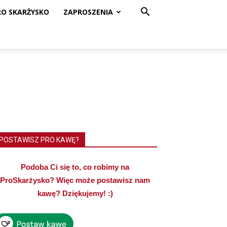
RO SKARŻYSKO
ZAPROSZENIA
POSTAWISZ PRO KAWĘ?
Podoba Ci się to, co robimy na
ProSkarżysko? Więc może postawisz nam
kawę? Dziękujemy! :)