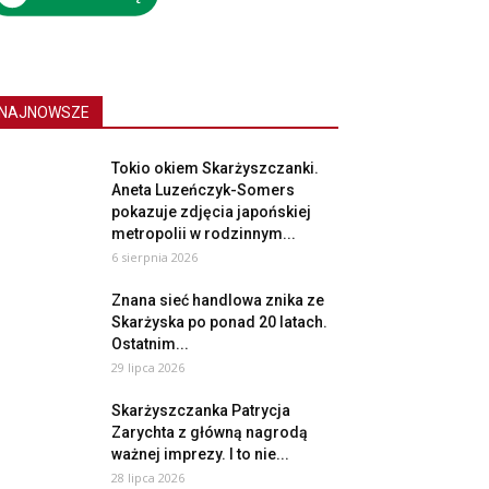
NAJNOWSZE
Tokio okiem Skarżyszczanki.
Aneta Luzeńczyk-Somers
pokazuje zdjęcia japońskiej
metropolii w rodzinnym...
6 sierpnia 2026
Znana sieć handlowa znika ze
Skarżyska po ponad 20 latach.
Ostatnim...
29 lipca 2026
Skarżyszczanka Patrycja
Zarychta z główną nagrodą
ważnej imprezy. I to nie...
28 lipca 2026