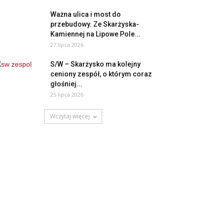
Ważna ulica i most do
przebudowy. Ze Skarżyska-
Kamiennej na Lipowe Pole...
27 lipca 2026
S/W – Skarżysko ma kolejny
ceniony zespół, o którym coraz
głośniej...
25 lipca 2026
Wczytaj więcej