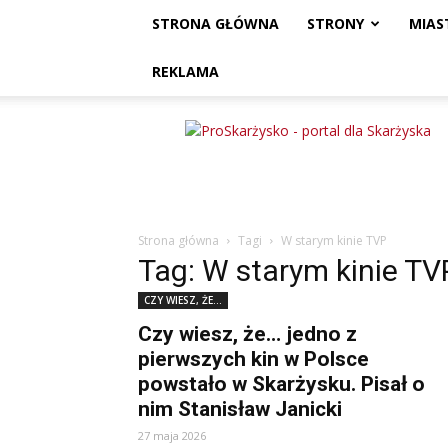
STRONA GŁÓWNA
STRONY
MIAS
REKLAMA
ProSkarżysko
Strona główna
Tagi
W starym kinie TVP
Tag: W starym kinie TV
CZY WIESZ, ŻE...
Czy wiesz, że… jedno z
pierwszych kin w Polsce
powstało w Skarżysku. Pisał o
nim Stanisław Janicki
27 maja 2026