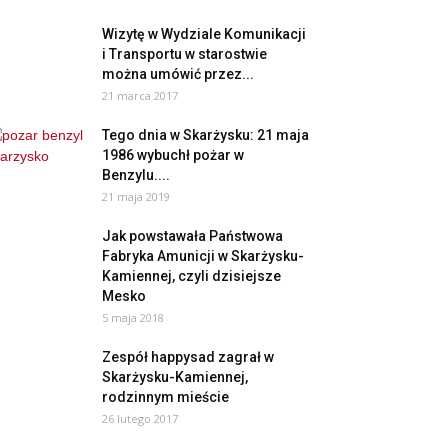
Wizytę w Wydziale Komunikacji
i Transportu w starostwie
można umówić przez...
21 marca 2017
Tego dnia w Skarżysku: 21 maja
1986 wybuchł pożar w
Benzylu....
21 maja 2019
Jak powstawała Państwowa
Fabryka Amunicji w Skarżysku-
Kamiennej, czyli dzisiejsze
Mesko
5 maja 2018
Zespół happysad zagrał w
Skarżysku-Kamiennej,
rodzinnym mieście
26 lutego 2017