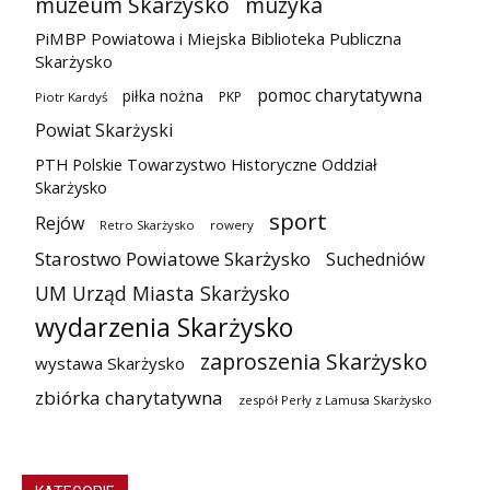
muzeum Skarżysko
muzyka
PiMBP Powiatowa i Miejska Biblioteka Publiczna
Skarżysko
pomoc charytatywna
piłka nożna
PKP
Piotr Kardyś
Powiat Skarżyski
PTH Polskie Towarzystwo Historyczne Oddział
Skarżysko
sport
Rejów
Retro Skarżysko
rowery
Starostwo Powiatowe Skarżysko
Suchedniów
UM Urząd Miasta Skarżysko
wydarzenia Skarżysko
zaproszenia Skarżysko
wystawa Skarżysko
zbiórka charytatywna
zespół Perły z Lamusa Skarżysko