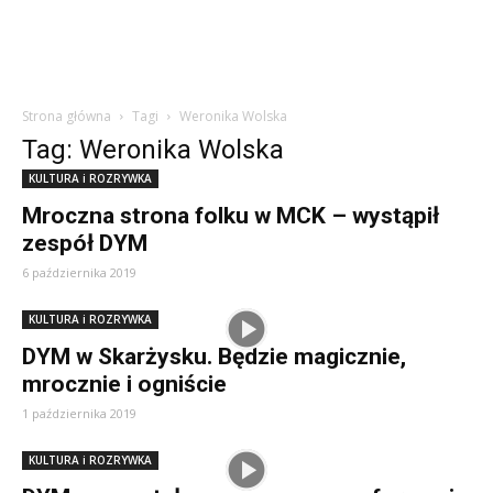
Strona główna
Tagi
Weronika Wolska
Tag: Weronika Wolska
KULTURA i ROZRYWKA
Mroczna strona folku w MCK – wystąpił
zespół DYM
6 października 2019
KULTURA i ROZRYWKA
DYM w Skarżysku. Będzie magicznie,
mrocznie i ogniście
1 października 2019
KULTURA i ROZRYWKA