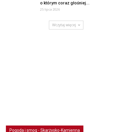
o którym coraz głośniej...
25 lipca 2026
Wczytaj więcej
Pogoda i smog - Skarżysko-Kamienna