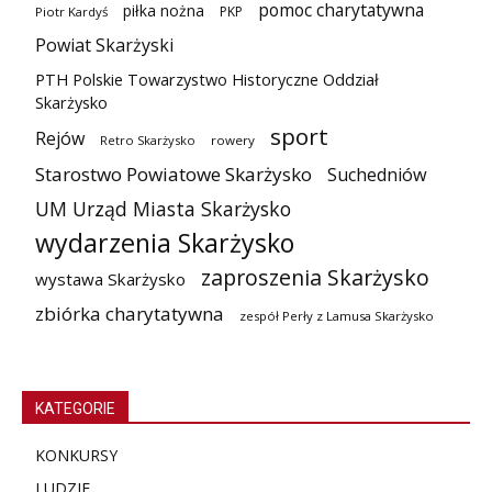
pomoc charytatywna
piłka nożna
PKP
Piotr Kardyś
Powiat Skarżyski
PTH Polskie Towarzystwo Historyczne Oddział
Skarżysko
sport
Rejów
Retro Skarżysko
rowery
Starostwo Powiatowe Skarżysko
Suchedniów
UM Urząd Miasta Skarżysko
wydarzenia Skarżysko
zaproszenia Skarżysko
wystawa Skarżysko
zbiórka charytatywna
zespół Perły z Lamusa Skarżysko
KATEGORIE
KONKURSY
LUDZIE