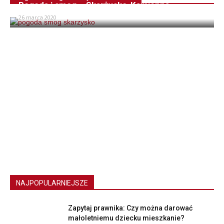
Pogoda i smog – Skarżysko-Kamienna
26 marca 2020
NAJPOPULARNIEJSZE
Zapytaj prawnika: Czy można darować
małoletniemu dziecku mieszkanie?