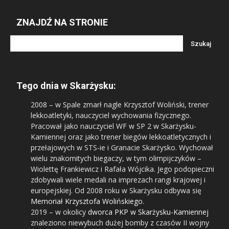
ZNAJDŹ NA STRONIE
Tego dnia w Skarżysku:
2008
– w Spale zmarł nagle Krzysztof Woliński, trener
lekkoatletyki, nauczyciel wychowania fizycznego.
Pracował jako nauczyciel WF w SP 2 w Skarżysku-
Kamiennej oraz jako trener biegów lekkoatletycznych i
przełajowych w STS-ie i Granacie Skarżysko. Wychował
wielu znakomitych biegaczy, w tym olimpijczyków –
Wiolettę Frankiewicz i Rafała Wójcika. Jego podopieczni
zdobywali wiele medali na imprezach rangi krajowej i
europejskiej. Od 2008 roku w Skarżysku odbywa się
Memoriał Krzysztofa Wolińskiego
.
2019
– w okolicy
dworca PKP w Skarżysku-Kamiennej
znaleziono niewybuch dużej bomby z czasów II wojny