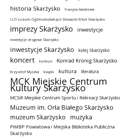
historia Skarżysko
II wojna światowa
I LO Liceum Ogólnokształcące Słowacki Erbel Skarżysko
imprezy Skarżysko
inwestycje
inwestycje drogowe Skarżysko
inwestycje Skarżysko
kolej Skarżysko
koncert
Konrad Krönig Skarżysko
konkurs
kultura
literatura
Krzysztof Myszka
książki
MCK Miejskie Centrum
Kultury Skarżysko
MCSiR Miejskie Centrum Sportu i Rekreacji Skarżysko
Muzeum im. Orła Białego Skarżysko
muzeum Skarżysko
muzyka
PiMBP Powiatowa i Miejska Biblioteka Publiczna
Skarżysko