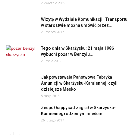
2 kwietnia 2019
Wizytę w Wydziale Komunikacji i Transportu
w starostwie można umówić przez...
21 marca 2017
Tego dnia w Skarżysku: 21 maja 1986
wybuchł pożar w Benzylu....
21 maja 2019
Jak powstawała Państwowa Fabryka
Amunicji w Skarżysku-Kamiennej, czyli
dzisiejsze Mesko
5 maja 2018
Zespół happysad zagrał w Skarżysku-
Kamiennej, rodzinnym mieście
26 lutego 2017