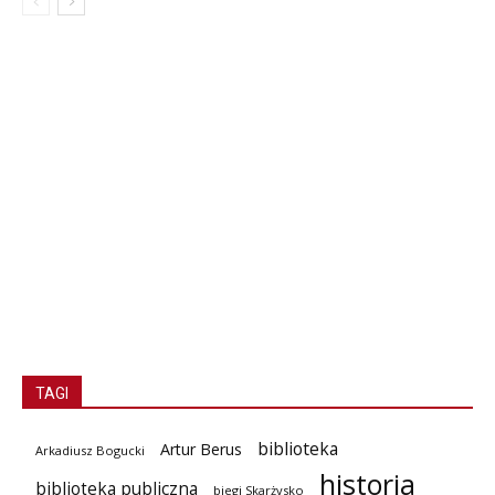
TAGI
biblioteka
Artur Berus
Arkadiusz Bogucki
historia
biblioteka publiczna
biegi Skarżysko