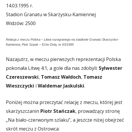
14.03.1995 r.
Stadion Granatu w Skarżysku-Kamiennej
Widzów: 2500
Relacja z meczu Polska – Litwa rozegranego na stadionie Granatu Skarżysko-
Kamienna; Piotr Szpak – Echo Dnia, nr 63/1995
Nazajutrz, w meczu pierwszych reprezentacji Polska
pokonała Litwę 4:1, a gole dla nas zdobyli:
Sylwester
Czereszewski
,
Tomasz Wałdoch
,
Tomasz
Wieszczycki
i
Waldemar Jaskulski
.
Poniżej można przeczytać relację z meczu, której jest
skarżyszczanin
Piotr Stańczak
, prowadzący stronę
„Na biało-czerwonym szlaku”, a jeszcze niżej obejrzeć
skrót meczu z Ostrowca: