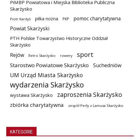
PiMBP Powiatowa i Miejska Biblioteka Publiczna
Skarżysko
pomoc charytatywna
piłka nożna
PKP
Piotr Kardyś
Powiat Skarżyski
PTH Polskie Towarzystwo Historyczne Oddział
Skarżysko
sport
Rejów
Retro Skarżysko
rowery
Starostwo Powiatowe Skarżysko
Suchedniów
UM Urząd Miasta Skarżysko
wydarzenia Skarżysko
zaproszenia Skarżysko
wystawa Skarżysko
zbiórka charytatywna
zespół Perły z Lamusa Skarżysko
KATEGORIE