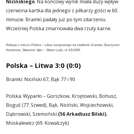
Nicińskiego
. Na końcowy wynik miała duży wpływ
czerwona kartka dla jednego z piłkarzy gości w 60.
minucie. Bramki padały już po tym zdarzeniu.
Wcześniej Polska zmarnowała dwa rzuty karne.
Relacja z meczu Polska – Litwa rozegranego na stadionie Granatu Skarżysko-
Kamienna; Sławomir Sijer – Słowo Ludu, nr 63/1995
Polska – Litwa 3:0 (0:0)
Bramki: Niciński 67, Bąk 77 i 90
Polska: Wyparło – Gorszkow, Krzętowski, Bohusz,
Boguś (77. Szwed), Bąk, Niciński, Wojciechowski,
Dąbrowski, Szemoński
(56 Arkadiusz Bilski)
,
Moskalewicz (69. Kowalczyk)