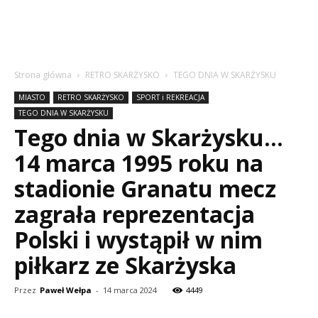
Strona główna
RETRO SKARŻYSKO
TEGO DNIA W SKARŻYSKU
MIASTO
RETRO SKARŻYSKO
SPORT i REKREACJA
TEGO DNIA W SKARŻYSKU
Tego dnia w Skarżysku…
14 marca 1995 roku na
stadionie Granatu mecz
zagrała reprezentacja
Polski i wystąpił w nim
piłkarz ze Skarżyska
Przez
Paweł Wełpa
-
14 marca 2024
4449