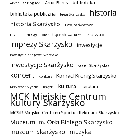
biblioteka
Artur Berus
Arkadiusz Bogucki
historia
biblioteka publiczna
biegi Skarżysko
historia Skarżysko
II wojna światowa
I LO Liceum Ogólnokształcące Słowacki Erbel Skarżysko
imprezy Skarżysko
inwestycje
inwestycje drogowe Skarżysko
inwestycje Skarżysko
kolej Skarżysko
koncert
Konrad Krönig Skarżysko
konkurs
kultura
literatura
Krzysztof Myszka
książki
MCK Miejskie Centrum
Kultury Skarżysko
MCSiR Miejskie Centrum Sportu i Rekreacji Skarżysko
Muzeum im. Orła Białego Skarżysko
muzeum Skarżysko
muzyka