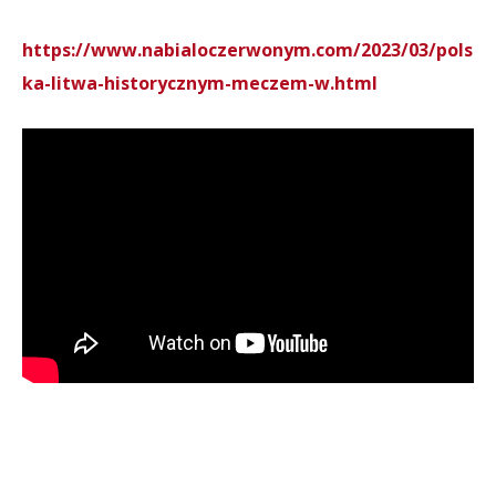
https://www.nabialoczerwonym.com/2023/03/pols
ka-litwa-historycznym-meczem-w.html