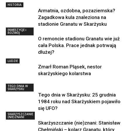
HISTORIA
Armatnia, ozdobna, pozaziemska?
Zagadkowa kula znaleziona na
stadionie Granatu w Skarżysku
INWESTYCJE i
ROZWÓJ
O remoncie stadionu Granatu wie już
cała Polska. Prace jednak potrwają
dłużej?
LUDZIE
Zmarł Roman Pląsek, nestor
skarżyskiego kolarstwa
TEGO DNIA W
SKARŻYSKU
Tego dnia w Skarżysku: 25 grudnia
1984 roku nad Skarżyskiem pojawiło
się UFO?
SKARŻYSZCZANIE
(NIE)ZNANI
Skarżyszczanie (nie)znani: Stanisław
Chełmiński – kolarz Granatu, który