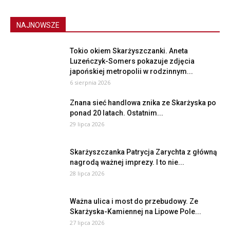
NAJNOWSZE
Tokio okiem Skarżyszczanki. Aneta
Luzeńczyk-Somers pokazuje zdjęcia
japońskiej metropolii w rodzinnym...
6 sierpnia 2026
Znana sieć handlowa znika ze Skarżyska po
ponad 20 latach. Ostatnim...
29 lipca 2026
Skarżyszczanka Patrycja Zarychta z główną
nagrodą ważnej imprezy. I to nie...
28 lipca 2026
Ważna ulica i most do przebudowy. Ze
Skarżyska-Kamiennej na Lipowe Pole...
27 lipca 2026