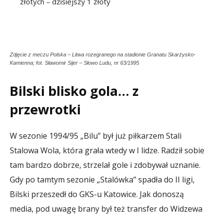
złotych – dzisiejszy 1 złoty
Zdjęcie z meczu Polska – Litwa rozegranego na stadionie Granatu Skarżysko-
Kamienna; fot. Sławomir Sijer – Słowo Ludu, nr 63/1995
Bilski blisko gola… z
przewrotki
W sezonie 1994/95 „Bilu” był już piłkarzem Stali
Stalowa Wola, która grała wtedy w I lidze. Radził sobie
tam bardzo dobrze, strzelał gole i zdobywał uznanie.
Gdy po tamtym sezonie „Stalówka” spadła do II ligi,
Bilski przeszedł do GKS-u Katowice. Jak donoszą
media, pod uwagę brany był też transfer do Widzewa