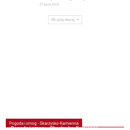
25 lipca 2026
Wczytaj więcej
Pogoda i smog - Skarżysko-Kamienna
Pogoda i smog – Skarżysko-Kamienna