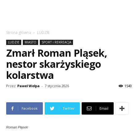
Strona główna
LUDZIE
LUDZIE
MIASTO
SPORT i REKREACJA
Zmarł Roman Pląsek,
nestor skarżyskiego
kolarstwa
Przez
Paweł Wełpa
-
7 stycznia 2026
1540
Facebook
Twitter
Email
Roman Pląsek