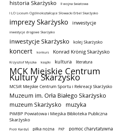
historia Skarżysko
II wojna światowa
I LO Liceum Ogólnokształcące Słowacki Erbel Skarżysko
imprezy Skarżysko
inwestycje
inwestycje drogowe Skarżysko
inwestycje Skarżysko
kolej Skarżysko
koncert
Konrad Krönig Skarżysko
konkurs
kultura
literatura
Krzysztof Myszka
książki
MCK Miejskie Centrum
Kultury Skarżysko
MCSiR Miejskie Centrum Sportu i Rekreacji Skarżysko
Muzeum im. Orła Białego Skarżysko
muzeum Skarżysko
muzyka
PiMBP Powiatowa i Miejska Biblioteka Publiczna
Skarżysko
pomoc charytatywna
piłka nożna
PKP
Piotr Kardyś