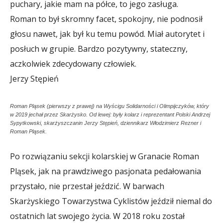
puchary, jakie mam na półce, to jego zasługa.
Roman to był skromny facet, spokojny, nie podnosił
głosu nawet, jak był ku temu powód. Miał autorytet i
posłuch w grupie. Bardzo pozytywny, stateczny,
aczkolwiek zdecydowany człowiek.
Jerzy Stępień
Roman Pląsek (pierwszy z prawej) na Wyścigu Solidarności i Olimpijczyków, który
w 2019 jechał przez Skarżysko. Od lewej: były kolarz i reprezentant Polski Andrzej
Sypytkowski, skarżyszczanin Jerzy Stępień, dziennikarz Włodzimierz Rezner i
Roman Pląsek.
Po rozwiązaniu sekcji kolarskiej w Granacie Roman
Pląsek, jak na prawdziwego pasjonata pedałowania
przystało, nie przestał jeździć. W barwach
Skarżyskiego Towarzystwa Cyklistów jeździł niemal do
ostatnich lat swojego życia. W 2018 roku został