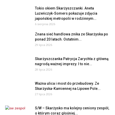
Tokio okiem Skarżyszczanki. Aneta
Luzeńczyk-Somers pokazuje zdjęcia
japońskiej metropolii w rodzinnym...
6 sierpnia 2026
Znana sieć handlowa znika ze Skarżyska po
ponad 20 latach. Ostatnim...
29 lipca 2026
Skarżyszczanka Patrycja Zarychta z główną
nagrodą ważnej imprezy. I to nie...
28 lipca 2026
Ważna ulica i most do przebudowy. Ze
Skarżyska-Kamiennej na Lipowe Pole...
27 lipca 2026
S/W – Skarżysko ma kolejny ceniony zespół,
o którym coraz głośniej...