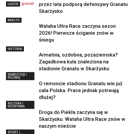
przez lata podporą defensywy Granatu
LUDZIE
Skarżysko
MIASTO
Wataha Ultra Race zaczyna sezon
2026! Pierwsze ściganie znów w
śniegu
HISTORIA
Armatnia, ozdobna, pozaziemska?
Zagadkowa kula znaleziona na
stadionie Granatu w Skarżysku
INWESTYCJE i
ROZWÓJ
O remoncie stadionu Granatu wie już
cała Polska. Prace jednak potrwają
dłużej?
KULTURA i
ROZRYWKA
Droga do Piekła zaczyna się w
Skarżysku. Wataha Ultra Race znów w
naszym mieście
SPORT i