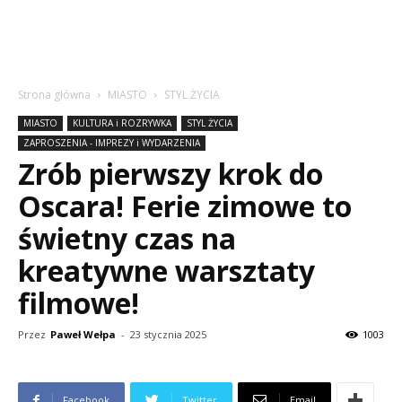
Strona główna
MIASTO
STYL ŻYCIA
MIASTO
KULTURA i ROZRYWKA
STYL ŻYCIA
ZAPROSZENIA - IMPREZY i WYDARZENIA
Zrób pierwszy krok do
Oscara! Ferie zimowe to
świetny czas na
kreatywne warsztaty
filmowe!
Przez
Paweł Wełpa
-
23 stycznia 2025
1003
Facebook
Twitter
Email