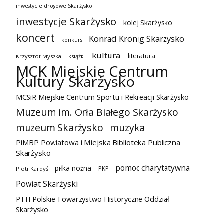
inwestycje drogowe Skarżysko
inwestycje Skarżysko
kolej Skarżysko
koncert
Konrad Krönig Skarżysko
konkurs
kultura
literatura
Krzysztof Myszka
książki
MCK Miejskie Centrum
Kultury Skarżysko
MCSiR Miejskie Centrum Sportu i Rekreacji Skarżysko
Muzeum im. Orła Białego Skarżysko
muzeum Skarżysko
muzyka
PiMBP Powiatowa i Miejska Biblioteka Publiczna
Skarżysko
pomoc charytatywna
piłka nożna
PKP
Piotr Kardyś
Powiat Skarżyski
PTH Polskie Towarzystwo Historyczne Oddział
Skarżysko