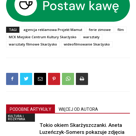
TAGI
agencja reklamowa Projekt Mamut
ferie zimowe
film
MCK Miejskie Centrum Kultury Skarżysko
warsztaty
warsztaty filmowe Skarżysko
wideofilmowanie Skarżysko
PODOBNE ARTYKUŁY
WIĘCEJ OD AUTORA
KULTURA i
ROZRYWKA
Tokio okiem Skarżyszczanki. Aneta
Luzeńczyk-Somers pokazuje zdjęcia