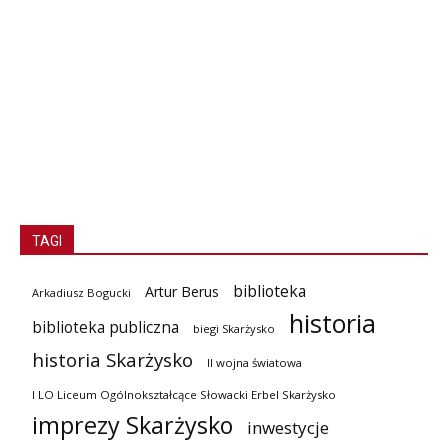
TAGI
biblioteka
Artur Berus
Arkadiusz Bogucki
historia
biblioteka publiczna
biegi Skarżysko
historia Skarżysko
II wojna światowa
I LO Liceum Ogólnokształcące Słowacki Erbel Skarżysko
imprezy Skarżysko
inwestycje