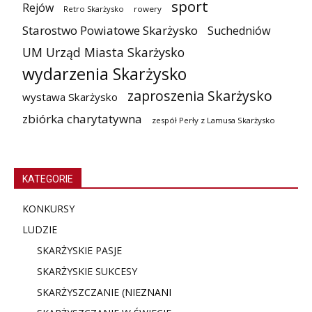
sport
Rejów
Retro Skarżysko
rowery
Starostwo Powiatowe Skarżysko
Suchedniów
UM Urząd Miasta Skarżysko
wydarzenia Skarżysko
zaproszenia Skarżysko
wystawa Skarżysko
zbiórka charytatywna
zespół Perły z Lamusa Skarżysko
KATEGORIE
KONKURSY
LUDZIE
SKARŻYSKIE PASJE
SKARŻYSKIE SUKCESY
SKARŻYSZCZANIE (NIE
ZNANI