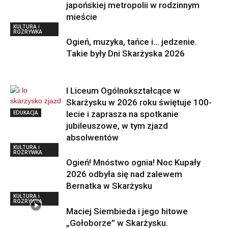
japońskiej metropolii w rodzinnym
mieście
KULTURA i
ROZRYWKA
Ogień, muzyka, tańce i… jedzenie.
Takie były Dni Skarżyska 2026
I Liceum Ogólnokształcące w
Skarżysku w 2026 roku świętuje 100-
EDUKACJA
lecie i zaprasza na spotkanie
jubileuszowe, w tym zjazd
absolwentów
KULTURA i
ROZRYWKA
Ogień! Mnóstwo ognia! Noc Kupały
2026 odbyła się nad zalewem
Bernatka w Skarżysku
KULTURA i
ROZRYWKA
Maciej Siembieda i jego hitowe
„Gołoborze” w Skarżysku.