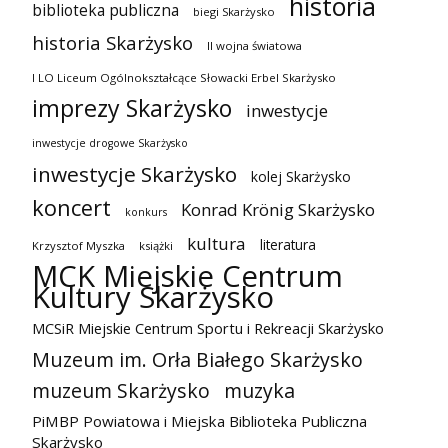
historia
biblioteka publiczna
biegi Skarżysko
historia Skarżysko
II wojna światowa
I LO Liceum Ogólnokształcące Słowacki Erbel Skarżysko
imprezy Skarżysko
inwestycje
inwestycje drogowe Skarżysko
inwestycje Skarżysko
kolej Skarżysko
koncert
Konrad Krönig Skarżysko
konkurs
kultura
literatura
Krzysztof Myszka
książki
MCK Miejskie Centrum
Kultury Skarżysko
MCSiR Miejskie Centrum Sportu i Rekreacji Skarżysko
Muzeum im. Orła Białego Skarżysko
muzeum Skarżysko
muzyka
PiMBP Powiatowa i Miejska Biblioteka Publiczna
Skarżysko