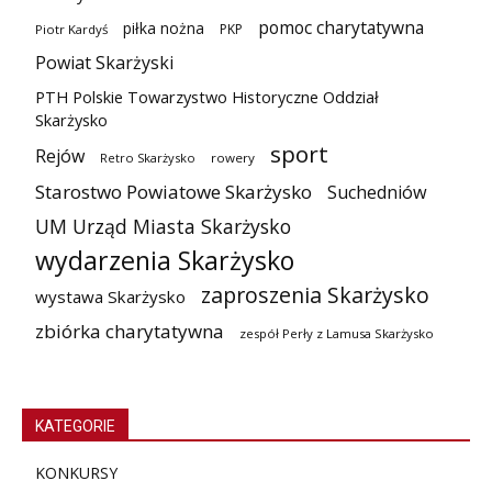
pomoc charytatywna
piłka nożna
PKP
Piotr Kardyś
Powiat Skarżyski
PTH Polskie Towarzystwo Historyczne Oddział
Skarżysko
sport
Rejów
Retro Skarżysko
rowery
Starostwo Powiatowe Skarżysko
Suchedniów
UM Urząd Miasta Skarżysko
wydarzenia Skarżysko
zaproszenia Skarżysko
wystawa Skarżysko
zbiórka charytatywna
zespół Perły z Lamusa Skarżysko
KATEGORIE
KONKURSY