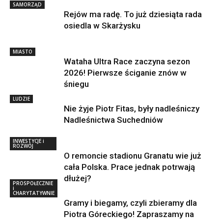
SAMORZĄD
Rejów ma radę. To już dziesiąta rada
osiedla w Skarżysku
MIASTO
Wataha Ultra Race zaczyna sezon
2026! Pierwsze ściganie znów w
śniegu
LUDZIE
Nie żyje Piotr Fitas, były nadleśniczy
Nadleśnictwa Suchedniów
INWESTYCJE i
ROZWÓJ
O remoncie stadionu Granatu wie już
cała Polska. Prace jednak potrwają
dłużej?
PROSPOŁECZNIE
i
CHARYTATYWNIE
Gramy i biegamy, czyli zbieramy dla
Piotra Góreckiego! Zapraszamy na