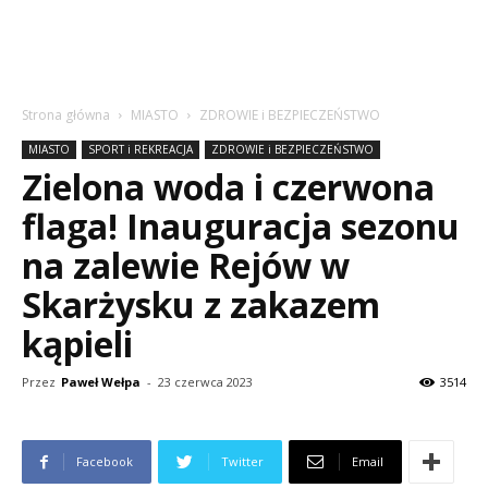
Strona główna
MIASTO
ZDROWIE i BEZPIECZEŃSTWO
MIASTO
SPORT i REKREACJA
ZDROWIE i BEZPIECZEŃSTWO
Zielona woda i czerwona
flaga! Inauguracja sezonu
na zalewie Rejów w
Skarżysku z zakazem
kąpieli
Przez
Paweł Wełpa
-
23 czerwca 2023
3514
Facebook
Twitter
Email