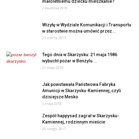
małoletniemu dziecku mieszkanie?
2 kwietnia 2019
Wizytę w Wydziale Komunikacji i Transportu
w starostwie można umówić przez...
21 marca 2017
Tego dnia w Skarżysku: 21 maja 1986
wybuchł pożar w Benzylu....
21 maja 2019
Jak powstawała Państwowa Fabryka
Amunicji w Skarżysku-Kamiennej, czyli
dzisiejsze Mesko
5 maja 2018
Zespół happysad zagrał w Skarżysku-
Kamiennej, rodzinnym mieście
26 lutego 2017