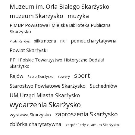
Muzeum im. Orła Białego Skarżysko
muzeum Skarżysko
muzyka
PiMBP Powiatowa i Miejska Biblioteka Publiczna
Skarżysko
pomoc charytatywna
piłka nożna
PKP
Piotr Kardyś
Powiat Skarżyski
PTH Polskie Towarzystwo Historyczne Oddział
Skarżysko
sport
Rejów
Retro Skarżysko
rowery
Starostwo Powiatowe Skarżysko
Suchedniów
UM Urząd Miasta Skarżysko
wydarzenia Skarżysko
zaproszenia Skarżysko
wystawa Skarżysko
zbiórka charytatywna
zespół Perły z Lamusa Skarżysko