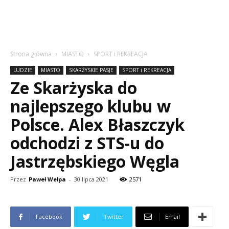
Strona główna
MIASTO
SPORT i REKREACJA
LUDZIE
MIASTO
SKARŻYSKIE PASJE
SPORT i REKREACJA
Ze Skarżyska do
najlepszego klubu w
Polsce. Alex Błaszczyk
odchodzi z STS-u do
Jastrzębskiego Węgla
Przez
Paweł Wełpa
-
30 lipca 2021
2571
Facebook
Twitter
Email