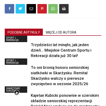
PODOBNE ARTYKUŁY
WIĘCEJ OD AUTORA
SPORT i
REKREACJA
Trzydzieści lat minęło, jak jeden
dzień… Miejskie Centrum Sportu i
Rekreacji działa już 30 lat!
SPORT i
REKREACJA
To oni bronią honoru seniorskiej
siatkówki w Skarżysku. Remital
Skarżysko walczy o pierwsze
zwycięstwo w sezonie 2025/26
SKARŻYSKIE
SUKCESY
Kajetan Kubicki ponownie w szerokim
składzie seniorskiej reprezentacji