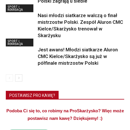
Polski zagrają u siebie
SPORT i
REKREACJA
Nasi młodzi siatkarze walczą o finał
mistrzostw Polski. Zespół Aluron CMC
Kielce/Skarżysko trenował w
Skarżysku
SPORT i
REKREACJA
Jest awans! Młodzi siatkarze Aluron
CMC Kielce/Skarżysko są już w
półfinale mistrzostw Polski
POSTAWISZ PRO KAWĘ?
Podoba Ci się to, co robimy na ProSkarżysko? Więc może
postawisz nam kawę? Dziękujemy! :)