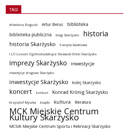
TAGI
biblioteka
Artur Berus
Arkadiusz Bogucki
historia
biblioteka publiczna
biegi Skarżysko
historia Skarżysko
II wojna światowa
I LO Liceum Ogólnokształcące Słowacki Erbel Skarżysko
imprezy Skarżysko
inwestycje
inwestycje drogowe Skarżysko
inwestycje Skarżysko
kolej Skarżysko
koncert
Konrad Krönig Skarżysko
konkurs
kultura
literatura
Krzysztof Myszka
książki
MCK Miejskie Centrum
Kultury Skarżysko
MCSiR Miejskie Centrum Sportu i Rekreacji Skarżysko