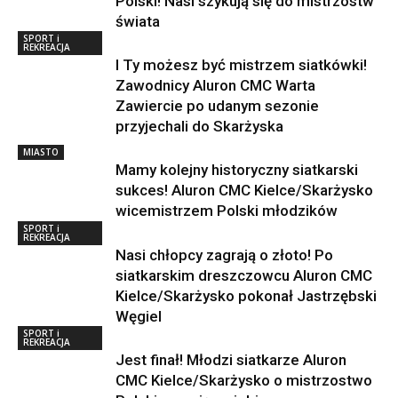
Polski! Nasi szykują się do mistrzostw
świata
SPORT i
REKREACJA
I Ty możesz być mistrzem siatkówki!
Zawodnicy Aluron CMC Warta
Zawiercie po udanym sezonie
przyjechali do Skarżyska
MIASTO
Mamy kolejny historyczny siatkarski
sukces! Aluron CMC Kielce/Skarżysko
wicemistrzem Polski młodzików
SPORT i
REKREACJA
Nasi chłopcy zagrają o złoto! Po
siatkarskim dreszczowcu Aluron CMC
Kielce/Skarżysko pokonał Jastrzębski
Węgiel
SPORT i
REKREACJA
Jest finał! Młodzi siatkarze Aluron
CMC Kielce/Skarżysko o mistrzostwo