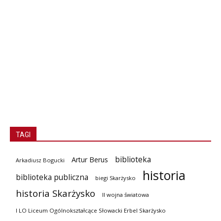
TAGI
biblioteka
Artur Berus
Arkadiusz Bogucki
historia
biblioteka publiczna
biegi Skarżysko
historia Skarżysko
II wojna światowa
I LO Liceum Ogólnokształcące Słowacki Erbel Skarżysko