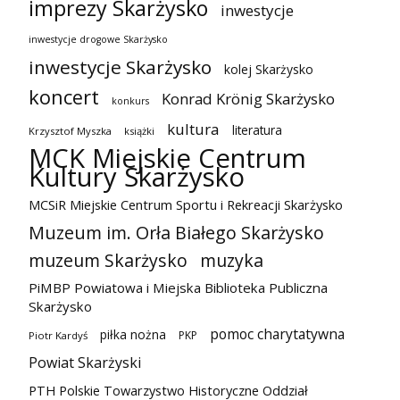
imprezy Skarżysko
inwestycje
inwestycje drogowe Skarżysko
inwestycje Skarżysko
kolej Skarżysko
koncert
Konrad Krönig Skarżysko
konkurs
kultura
literatura
Krzysztof Myszka
książki
MCK Miejskie Centrum
Kultury Skarżysko
MCSiR Miejskie Centrum Sportu i Rekreacji Skarżysko
Muzeum im. Orła Białego Skarżysko
muzeum Skarżysko
muzyka
PiMBP Powiatowa i Miejska Biblioteka Publiczna
Skarżysko
pomoc charytatywna
piłka nożna
PKP
Piotr Kardyś
Powiat Skarżyski
PTH Polskie Towarzystwo Historyczne Oddział