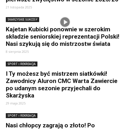
21 listopada 2025
SKARŻYSKIE SUKCESY
Kajetan Kubicki ponownie w szerokim
składzie seniorskiej reprezentacji Polski!
Nasi szykują się do mistrzostw świata
8 sierpnia 2025
SPORT i REKREACJA
I Ty możesz być mistrzem siatkówki!
Zawodnicy Aluron CMC Warta Zawiercie
po udanym sezonie przyjechali do
Skarżyska
29 maja 2025
SPORT i REKREACJA
Nasi chłopcy zagrają o złoto! Po