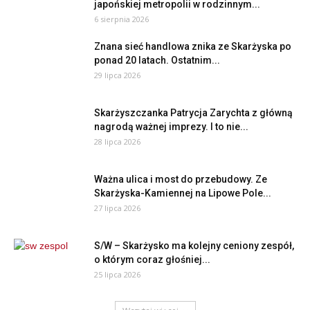
japońskiej metropolii w rodzinnym...
6 sierpnia 2026
Znana sieć handlowa znika ze Skarżyska po
ponad 20 latach. Ostatnim...
29 lipca 2026
Skarżyszczanka Patrycja Zarychta z główną
nagrodą ważnej imprezy. I to nie...
28 lipca 2026
Ważna ulica i most do przebudowy. Ze
Skarżyska-Kamiennej na Lipowe Pole...
27 lipca 2026
S/W – Skarżysko ma kolejny ceniony zespół,
o którym coraz głośniej...
25 lipca 2026