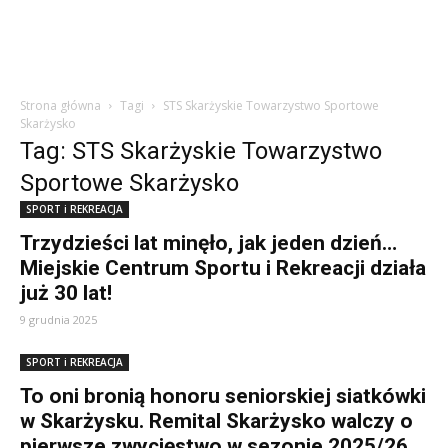
Strona główna
Tagi
STS Skarżyskie Towarzystwo Sportowe
Skarżysko
Tag: STS Skarżyskie Towarzystwo
Sportowe Skarżysko
SPORT i REKREACJA
Trzydzieści lat minęło, jak jeden dzień…
Miejskie Centrum Sportu i Rekreacji działa
już 30 lat!
9 grudnia 2025
SPORT i REKREACJA
To oni bronią honoru seniorskiej siatkówki
w Skarżysku. Remital Skarżysko walczy o
pierwsze zwycięstwo w sezonie 2025/26