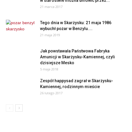
w starostwie można umówić przez...
21 marca 2017
Tego dnia w Skarżysku: 21 maja 1986
wybuchł pożar w Benzylu....
21 maja 2019
Jak powstawała Państwowa Fabryka
Amunicji w Skarżysku-Kamiennej, czyli
dzisiejsze Mesko
5 maja 2018
Zespół happysad zagrał w Skarżysku-
Kamiennej, rodzinnym mieście
26 lutego 2017